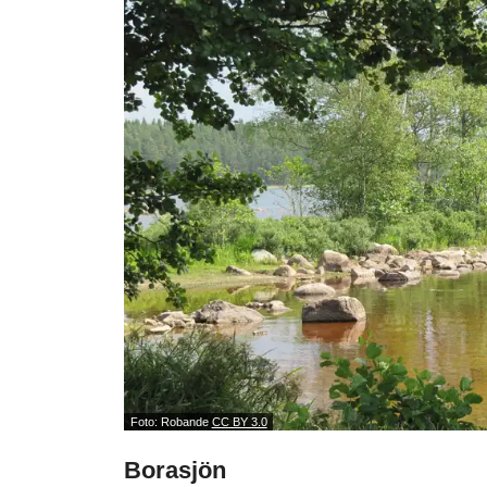
Foto: Robande
CC BY 3.0
Borasjön