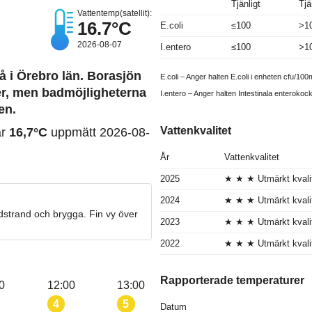
Tjänligt
Tjä
Vattentemp(satellit):
16.7°C
E.coli
≤100
>1
2026-08-07
I.entero
≤100
>1
å i Örebro län. Borasjön
E.coli – Anger halten E.coli i enheten cfu/100m
ter, men badmöjligheterna
I.entero – Anger halten Intestinala enterokoc
en.
Vattenkvalitet
ar
16,7°C
uppmätt 2026-08-
År
Vattenkvalitet
2025
★ ★ ★ Utmärkt kvali
2024
★ ★ ★ Utmärkt kvali
dstrand och brygga. Fin vy över
2023
★ ★ ★ Utmärkt kvali
2022
★ ★ ★ Utmärkt kvali
Rapporterade temperaturer
0
12:00
13:00
4
5
Datum