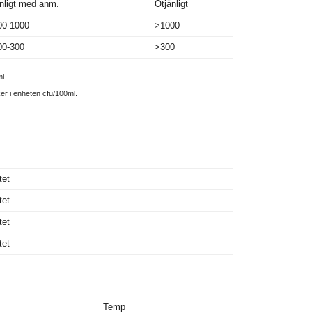
nligt med anm.
Otjänligt
00-1000
>1000
00-300
>300
l.
ker i enheten cfu/100ml.
tet
tet
tet
tet
Temp