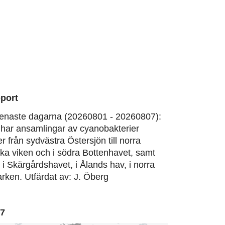
port
enaste dagarna (20260801 - 20260807):
har ansamlingar av cyanobakterier
er från sydvästra Östersjön till norra
ska viken och i södra Bottenhavet, samt
, i Skärgårdshavet, i Ålands hav, i norra
rken. Utfärdat av: J. Öberg
07