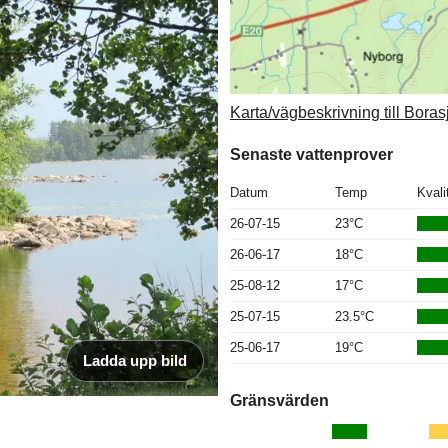
Karta/vägbeskrivning till Boras
Senaste vattenprover
Datum
Temp
Kvali
26-07-15
23°C
26-06-17
18°C
25-08-12
17°C
25-07-15
23.5°C
25-06-17
19°C
Ladda upp bild
Gränsvärden