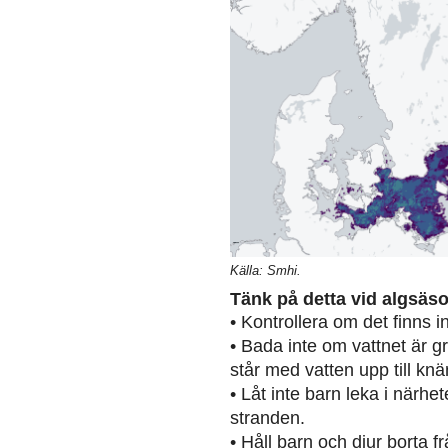
Källa: Smhi.
Tänk på detta vid algsäs
• Kontrollera om det finns 
• Bada inte om vattnet är g
står med vatten upp till knä
• Låt inte barn leka i närh
stranden.
• Håll barn och djur borta 