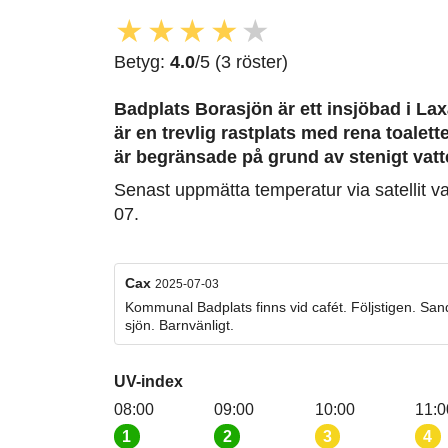
★
★
★
★
★
Betyg:
4.0
/5 (3 röster)
Badplats Borasjön är ett insjöbad i Lax
är en trevlig rastplats med rena toalet
är begränsade på grund av stenigt vatt
Senast uppmätta temperatur via satellit v
07.
Cax
2025-07-03
Kommunal Badplats finns vid cafét. Följstigen. San
sjön. Barnvänligt.
UV-index
08:00
09:00
10:00
11:0
1
2
3
4