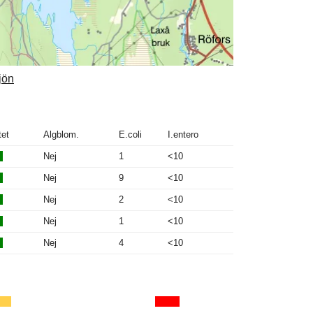
jön
tet
Algblom.
E.coli
I.entero
Nej
1
<10
Nej
9
<10
Nej
2
<10
Nej
1
<10
Nej
4
<10