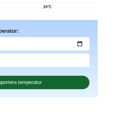
24°C
peratur: