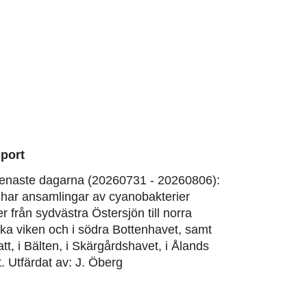
port
enaste dagarna (20260731 - 20260806):
har ansamlingar av cyanobakterier
er från sydvästra Östersjön till norra
ska viken och i södra Bottenhavet, samt
att, i Bälten, i Skärgårdshavet, i Ålands
. Utfärdat av: J. Öberg