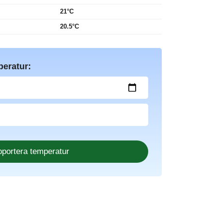
21°C
20.5°C
peratur: