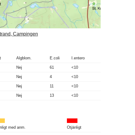
rstrand, Campingen
t
Algblom.
E.coli
I.entero
Nej
61
<10
Nej
4
<10
Nej
11
<10
Nej
13
<10
nligt med anm.
Otjänligt