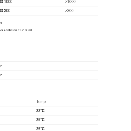
00-1000
>1000
00-300
>300
l.
ker i enheten cfu/100ml.
en
en
Temp
22°C
25°C
25°C