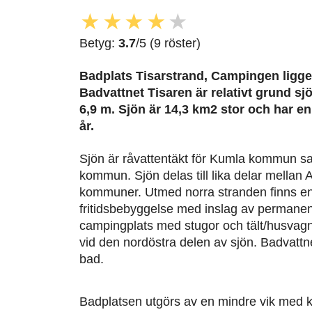
★
★
★
★
★
Betyg:
3.7
/5 (9 röster)
Badplats Tisarstrand, Campingen
ligge
Badvattnet Tisaren är relativt grund s
6,9 m. Sjön är 14,3 km2 stor och har e
år.
Sjön är råvattentäkt för Kumla kommun sa
kommun. Sjön delas till lika delar mellan
kommuner. Utmed norra stranden finns e
fritidsbebyggelse med inslag av permane
campingplats med stugor och tält/husvagn
vid den nordöstra delen av sjön. Badvattn
bad.
Badplatsen utgörs av en mindre vik med k