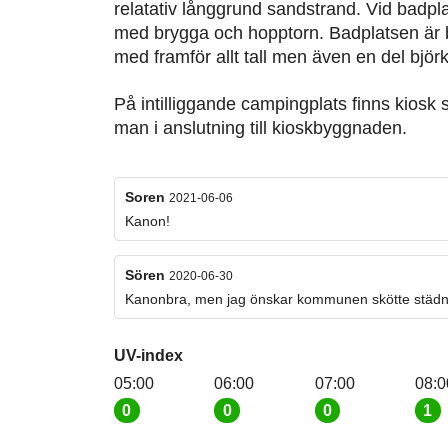
relatativ långgrund sandstrand. Vid badpl
med brygga och hopptorn. Badplatsen är b
med framför allt tall men även en del bjö
På intilliggande campingplats finns kiosk 
man i anslutning till kioskbyggnaden.
Soren
2021-06-06
Kanon!
Sören
2020-06-30
Kanonbra, men jag önskar kommunen skötte städni
UV-index
05:00
06:00
07:00
08:0
0
0
0
1