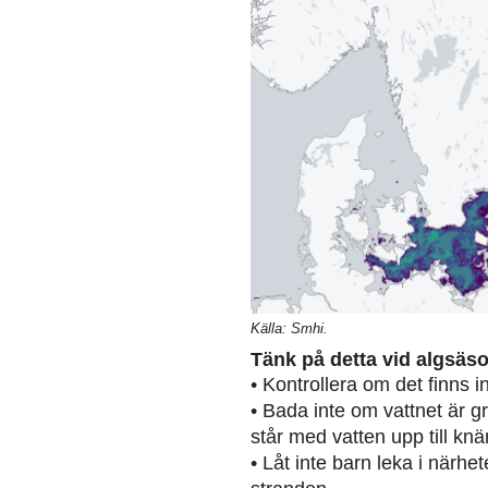
Källa: Smhi.
Tänk på detta vid algsäs
• Kontrollera om det finns 
• Bada inte om vattnet är g
står med vatten upp till knä
• Låt inte barn leka i närh