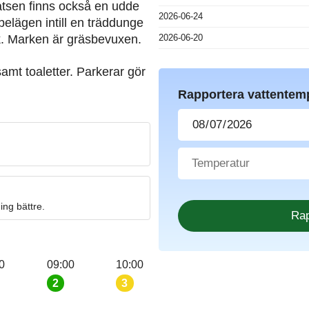
atsen finns också en udde
2026-06-24
elägen intill en träddunge
2026-06-20
rk. Marken är gräsbevuxen.
samt toaletter. Parkerar gör
Rapportera vattentem
ng bättre.
0
09:00
10:00
2
3