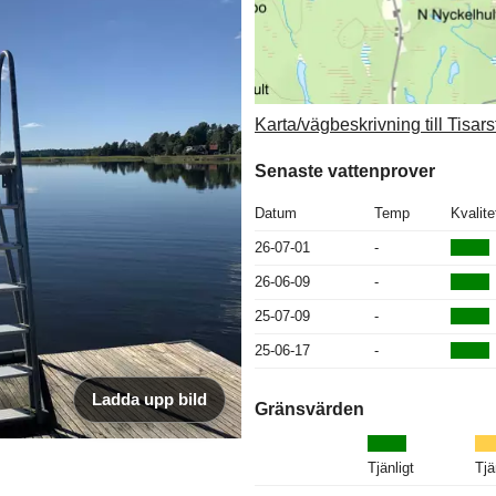
Karta/vägbeskrivning till Tisa
Senaste vattenprover
Datum
Temp
Kvalite
26-07-01
-
26-06-09
-
25-07-09
-
25-06-17
-
Ladda upp bild
Gränsvärden
Tjänligt
Tjä