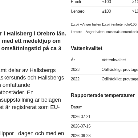
E.coli
≤100
>1
I.entero
≤100
>1
E.coli – Anger halten E.coli i enheten cfu/100m
I.entero – Anger halten Intestinala enterokoc
r i Hallsberg i Örebro län.
jö med ett medeldjup om
n omsättningstid på ca 3
Vattenkvalitet
År
Vattenkvalitet
2023
Otillräckligt provtag
mt delar av Hallsbergs
 Askersunds och Hallsbergs
2022
Otillräckligt provtag
n omfattande
ntbostäder. En
Rapporterade temperaturer
suppställning är belägen
et är registrerat som EU-
Datum
2026-07-21
2026-07-15
lippor i dagen och med en
2026-06-28