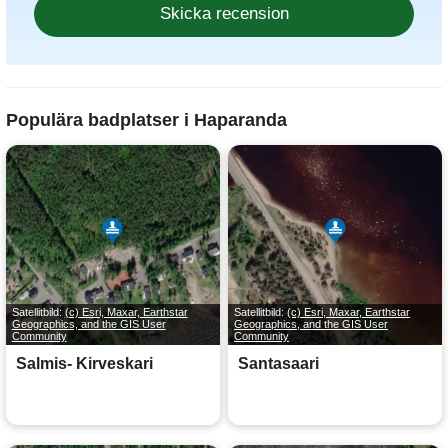
Populära badplatser i Haparanda
Satellitbild:
(c) Esri, Maxar, Earthstar
Satellitbild:
(c) Esri, Maxar, Earthstar
Geographics, and the GIS User
Geographics, and the GIS User
Community
Community
Salmis- Kirveskari
Santasaari