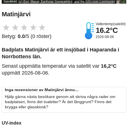
Satellitbild:
(c) Esri, Maxar, Earthstar Geographics, and the GIS User Community
Matinjärvi
Vattentemp(satellit):
★
★
★
★
★
16.2°C
Betyg:
0.0
/5 (0 röster)
2026-08-06
Badplats Matinjärvi är ett insjöbad i Haparanda i
Norrbottens län.
Senast uppmätta temperatur via satellit var
16,2°C
uppmätt 2026-08-06.
Inga recensioner av Matinjärvi ännu...
Hjälp gärna nästa besökare genom att skriva några rader om
badplatsen, finns det toaletter? Är det långgrunt? Finns det
brygga eller glasskiosk?
UV-index