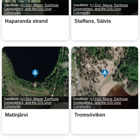
Satellitbild:
(c) Esri, Maxar, Earthstar
Satellitbild:
(c) Esri, Maxar, Earthstar
Geographics, and the GIS User
Geographics, and the GIS User
Community
Community
Haparanda strand
Staffans, Säivis
Satellitbild:
(c) Esri, Maxar, Earthstar
Satellitbild:
(c) Esri, Maxar, Earthstar
Geographics, and the GIS User
Geographics, and the GIS User
Community
Community
Matinjärvi
Tromsöviken