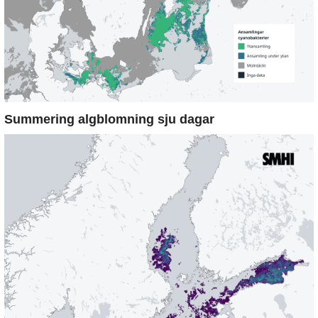
Summering algblomning sju dagar