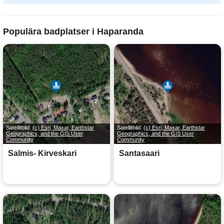
Populära badplatser i Haparanda
Satellitbild:
(c) Esri, Maxar, Earthstar
Satellitbild:
(c) Esri, Maxar, Earthstar
Geographics, and the GIS User
Geographics, and the GIS User
Community
Community
Salmis- Kirveskari
Santasaari