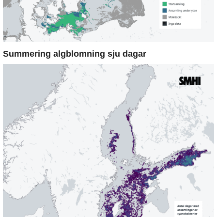
Summering algblomning sju dagar