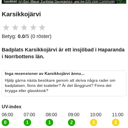
Satellitbild:
(c) Esri, Maxar, Earthstar Geographics, and the GIS User Community
Karsikkojärvi
★
★
★
★
★
Betyg:
0.0
/5 (0 röster)
Badplats Karsikkojärvi är ett insjöbad i Haparanda
i Norrbottens län.
Inga recensioner av Karsikkojärvi ännu...
Hjälp gärna nästa besökare genom att skriva några rader om
badplatsen, finns det toaletter? Är det långgrunt? Finns det
brygga eller glasskiosk?
UV-index
06:00
07:00
08:00
09:00
10:00
11:00
0
1
1
2
3
3