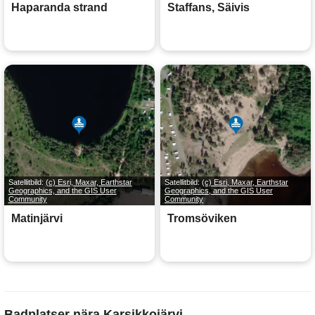
Haparanda strand
Staffans, Säivis
Satellitbild:
(c) Esri, Maxar, Earthstar
Satellitbild:
(c) Esri, Maxar, Earthstar
Geographics, and the GIS User
Geographics, and the GIS User
Community
Community
Matinjärvi
Tromsöviken
Badplatser nära Karsikkojärvi