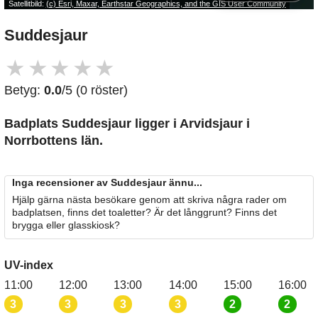
Satellitbild:
(c) Esri, Maxar, Earthstar Geographics, and the GIS User Community
Suddesjaur
★
★
★
★
★
Betyg:
0.0
/5 (0 röster)
Badplats Suddesjaur
ligger i Arvidsjaur i
Norrbottens län.
Inga recensioner av Suddesjaur ännu...
Hjälp gärna nästa besökare genom att skriva några rader om
badplatsen, finns det toaletter? Är det långgrunt? Finns det
brygga eller glasskiosk?
UV-index
11:00
12:00
13:00
14:00
15:00
16:00
3
3
3
3
2
2