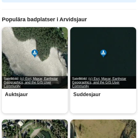
Populära badplatser i Arvidsjaur
Satellitbild:
(c) Esri, Maxar, Earthstar
Satellitbild:
(c) Esri, Maxar, Earthstar
Geographics, and the GIS User
Geographics, and the GIS User
Community
Community
Auktsjaur
Suddesjaur