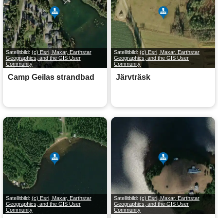
Satellitbild:
(c) Esri, Maxar, Earthstar
Satellitbild:
(c) Esri, Maxar, Earthstar
Geographics, and the GIS User
Geographics, and the GIS User
Community
Community
Camp Geilas strandbad
Järvträsk
Satellitbild:
(c) Esri, Maxar, Earthstar
Satellitbild:
(c) Esri, Maxar, Earthstar
Geographics, and the GIS User
Geographics, and the GIS User
Community
Community