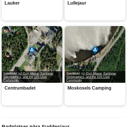
Lauker
Lullejaur
Satellitbild:
(c) Esri, Maxar, Earthstar
Satellitbild:
(c) Esri, Maxar, Earthstar
Geographics, and the GIS User
Geographics, and the GIS User
Community
Community
Centrumbadet
Moskosels Camping
Badplatser nära Suddesjaur