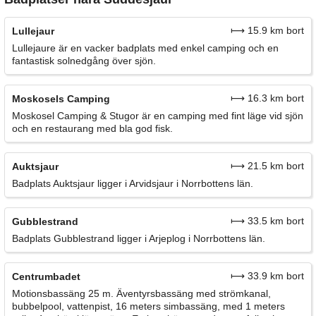
⟼ 15.9 km bort
Lullejaur
Lullejaure är en vacker badplats med enkel camping och en
fantastisk solnedgång över sjön.
⟼ 16.3 km bort
Moskosels Camping
Moskosel Camping & Stugor är en camping med fint läge vid sjön
och en restaurang med bla god fisk.
⟼ 21.5 km bort
Auktsjaur
Badplats Auktsjaur ligger i Arvidsjaur i Norrbottens län.
⟼ 33.5 km bort
Gubblestrand
Badplats Gubblestrand ligger i Arjeplog i Norrbottens län.
⟼ 33.9 km bort
Centrumbadet
Motionsbassäng 25 m. Äventyrsbassäng med strömkanal,
bubbelpool, vattenpist, 16 meters simbassäng, med 1 meters