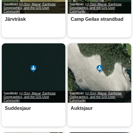
Satellitbild:
(c) Esri, Maxar, Earthstar
Satellitbild:
(c) Esri, Maxar, Earthstar
Geographics, and the GIS User
Geographics, and the GIS User
Community
Community
Järvträsk
Camp Geilas strandbad
Satellitbild:
(c) Esri, Maxar, Earthstar
Satellitbild:
(c) Esri, Maxar, Earthstar
Geographics, and the GIS User
Geographics, and the GIS User
Community
Community
Suddesjaur
Auktsjaur