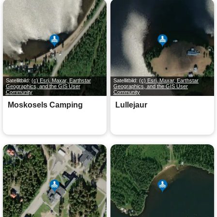
Satellitbild:
(c) Esri, Maxar, Earthstar
Satellitbild:
(c) Esri, Maxar, Earthstar
Geographics, and the GIS User
Geographics, and the GIS User
Community
Community
Moskosels Camping
Lullejaur