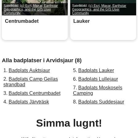
Satellitbild:
(c) Esri, Maxar, Earthstar
Satellitbild:
(c) Esri, Maxar, Earthstar
Geographics, and the GIS User
Geographics, and the GIS User
Community
Community
Centrumbadet
Lauker
Alla badplatser i Arvidsjaur (8)
1.
Badplats Auktsjaur
5.
Badplats Lauker
2.
Badplats Camp Geilas
6.
Badplats Lullejaur
strandbad
7.
Badplats Moskosels
3.
Badplats Centrumbadet
Camping
4.
Badplats Järvträsk
8.
Badplats Suddesjaur
Simma lugnt!