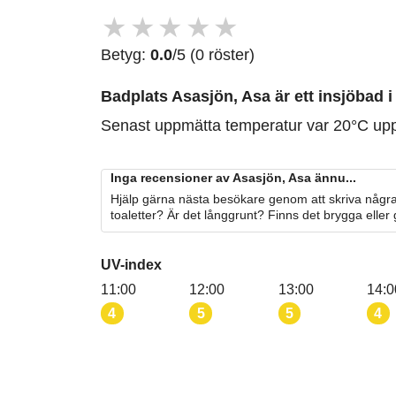
★
★
★
★
★
Betyg:
0.0
/5 (0 röster)
Badplats Asasjön, Asa är ett insjöbad i
Senast uppmätta temperatur var 20°C up
Inga recensioner av Asasjön, Asa ännu...
Hjälp gärna nästa besökare genom att skriva några
toaletter? Är det långgrunt? Finns det brygga eller
UV-index
11:00
12:00
13:00
14:0
4
5
5
4