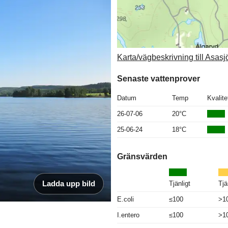
Karta/vägbeskrivning till Asasj
Senaste vattenprover
Datum
Temp
Kvalite
26-07-06
20°C
25-06-24
18°C
Gränsvärden
Ladda upp bild
Tjänligt
Tjä
E.coli
≤100
>1
I.entero
≤100
>1