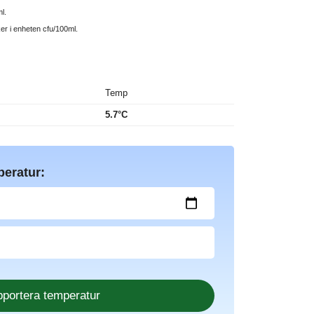
l.
ker i enheten cfu/100ml.
Temp
5.7°C
peratur: