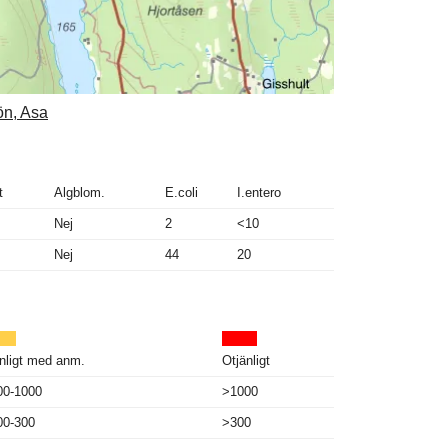
ön, Asa
t
Algblom.
E.coli
I.entero
Nej
2
<10
Nej
44
20
nligt med anm.
Otjänligt
00-1000
>1000
00-300
>300