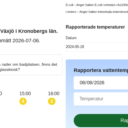
E.coli – Anger halten E.coli i enheten cfu/100m
I.entero – Anger halten Intestinala enterokoc
Rapporterade temperaturer
 Växjö i Kronobergs län.
Datum
pmätt 2026-07-06.
2024-05-18
 rader om badplatsen, finns det
 glasskiosk?
Rapportera vattentem
0
15:00
16:00
4
3