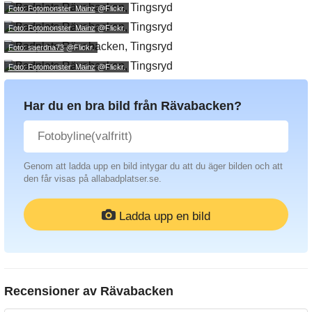
Foto: Fotomonster_Mainz
@Flickr.
Foto: Fotomonster_Mainz
@Flickr.
Foto: saerdna73
@Flickr.
Foto: Fotomonster_Mainz
@Flickr.
Har du en bra bild från Rävabacken?
Genom att ladda upp en bild intygar du att du äger bilden och att
den får visas på allabadplatser.se.
Ladda upp en bild
Recensioner av
Rävabacken