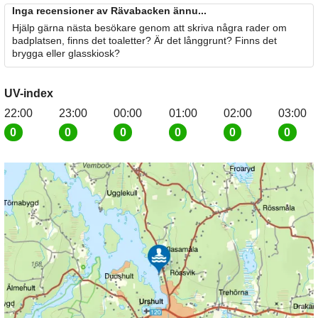
Inga recensioner av Rävabacken ännu...
Hjälp gärna nästa besökare genom att skriva några rader om
badplatsen, finns det toaletter? Är det långgrunt? Finns det
brygga eller glasskiosk?
UV-index
22:00
23:00
00:00
01:00
02:00
03:00
0
0
0
0
0
0