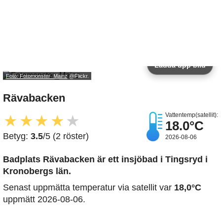
Ladda upp bild
Foto: Fotomonster_Mainz
@Flickr.
Rävabacken
Vattentemp(satellit):
★
★
★
★
★
18.0°C
Betyg:
3.5
/5 (2 röster)
2026-08-06
Badplats Rävabacken är ett insjöbad i Tingsryd i
Kronobergs län.
Senast uppmätta temperatur via satellit var
18,0°C
uppmätt 2026-08-06.