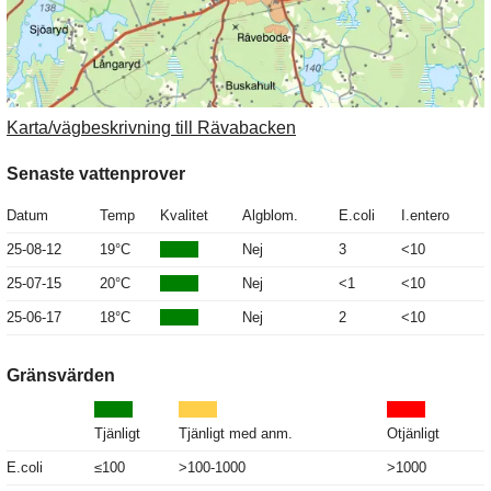
Karta/vägbeskrivning till Rävabacken
Senaste vattenprover
Datum
Temp
Kvalitet
Algblom.
E.coli
I.entero
25-08-12
19°C
Nej
3
<10
25-07-15
20°C
Nej
<1
<10
25-06-17
18°C
Nej
2
<10
Gränsvärden
Tjänligt
Tjänligt med anm.
Otjänligt
E.coli
≤100
>100-1000
>1000