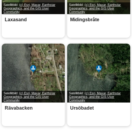
Satellitbild:
(c) Esri, Maxar, Earthstar
Satellitbild:
(c) Esri, Maxar, Earthstar
Geographics, and the GIS User
Geographics, and the GIS User
Community
Community
Laxasand
Midingsbråte
Satellitbild:
(c) Esri, Maxar, Earthstar
Satellitbild:
(c) Esri, Maxar, Earthstar
Geographics, and the GIS User
Geographics, and the GIS User
Community
Community
Rävabacken
Ursöbadet