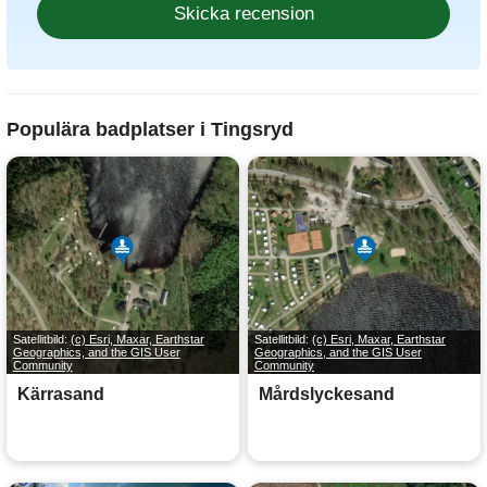
Populära badplatser i Tingsryd
Satellitbild:
(c) Esri, Maxar, Earthstar
Satellitbild:
(c) Esri, Maxar, Earthstar
Geographics, and the GIS User
Geographics, and the GIS User
Community
Community
Kärrasand
Mårdslyckesand