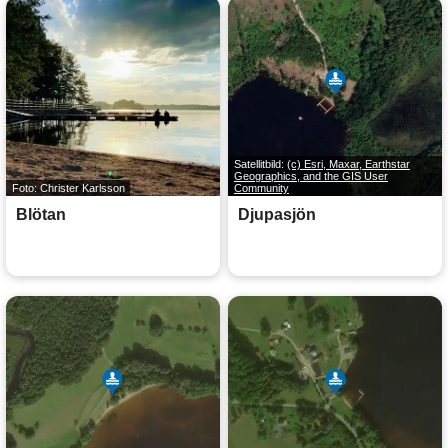
Satellitbild:
(c) Esri, Maxar, Earthstar
Geographics, and the GIS User
Foto: Christer Karlsson
Community
Blötan
Djupasjön