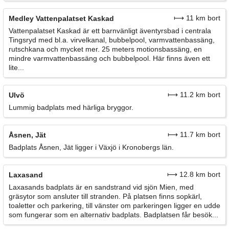
⟼ 11 km bort
Medley Vattenpalatset Kaskad
Vattenpalatset Kaskad är ett barnvänligt äventyrsbad i centrala
Tingsryd med bl.a. virvelkanal, bubbelpool, varmvattenbassäng,
rutschkana och mycket mer. 25 meters motionsbassäng, en
mindre varmvattenbassäng och bubbelpool. Här finns även ett
lite...
⟼ 11.2 km bort
Ulvö
Lummig badplats med härliga bryggor.
⟼ 11.7 km bort
Åsnen, Jät
Badplats Åsnen, Jät ligger i Växjö i Kronobergs län.
⟼ 12.8 km bort
Laxasand
Laxasands badplats är en sandstrand vid sjön Mien, med
gräsytor som ansluter till stranden. På platsen finns sopkärl,
toaletter och parkering, till vänster om parkeringen ligger en udde
som fungerar som en alternativ badplats. Badplatsen får besök...