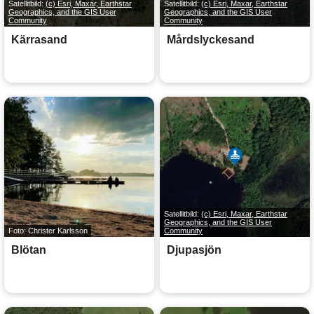
Satellitbild:
(c) Esri, Maxar, Earthstar
Satellitbild:
(c) Esri, Maxar, Earthstar
Geographics, and the GIS User
Geographics, and the GIS User
Community
Community
Kärrasand
Mårdslyckesand
Satellitbild:
(c) Esri, Maxar, Earthstar
Geographics, and the GIS User
Foto: Christer Karlsson
Community
Blötan
Djupasjön