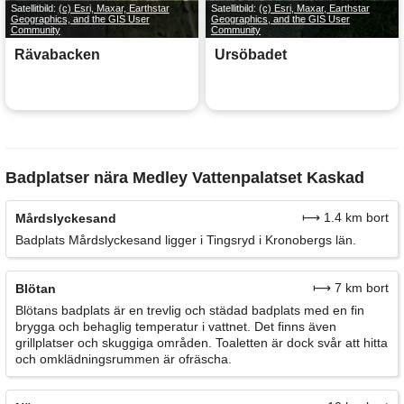
Satellitbild:
(c) Esri, Maxar, Earthstar
Satellitbild:
(c) Esri, Maxar, Earthstar
Geographics, and the GIS User
Geographics, and the GIS User
Community
Community
Rävabacken
Ursöbadet
Badplatser nära Medley Vattenpalatset Kaskad
⟼ 1.4 km bort
Mårdslyckesand
Badplats Mårdslyckesand ligger i Tingsryd i Kronobergs län.
⟼ 7 km bort
Blötan
Blötans badplats är en trevlig och städad badplats med en fin
brygga och behaglig temperatur i vattnet. Det finns även
grillplatser och skuggiga områden. Toaletten är dock svår att hitta
och omklädningsrummen är ofräscha.