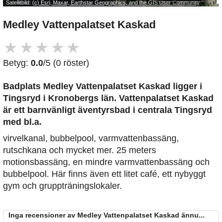
Satellitbild:
(c) Esri, Maxar, Earthstar Geographics, and the GIS User Community
Medley Vattenpalatset Kaskad
★
★
★
★
★
Betyg:
0.0
/5 (0 röster)
Badplats Medley Vattenpalatset Kaskad
ligger i
Tingsryd i Kronobergs län. Vattenpalatset Kaskad
är ett barnvänligt äventyrsbad i centrala Tingsryd
med bl.a.
virvelkanal, bubbelpool, varmvattenbassäng,
rutschkana och mycket mer. 25 meters
motionsbassäng, en mindre varmvattenbassäng och
bubbelpool. Här finns även ett litet café, ett nybyggt
gym och gruppträningslokaler.
Inga recensioner av Medley Vattenpalatset Kaskad ännu...