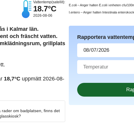
Vattentemp(satellit):
E.coli – Anger halten E.coli i enheten cfu/100m
18.7°C
I.entero – Anger halten Intestinala enterokoc
2026-08-06
ås i Kalmar län.
ent och fräscht vatten.
Rapportera vattentem
mklädningsrum, grillplats
tt.
ar
18,7°C
uppmätt 2026-08-
 rader om badplatsen, finns det
 glasskiosk?