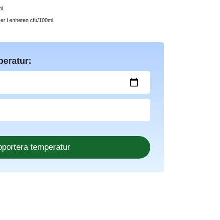
l.
ker i enheten cfu/100ml.
peratur: