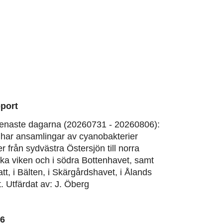
port
enaste dagarna (20260731 - 20260806):
har ansamlingar av cyanobakterier
er från sydvästra Östersjön till norra
ska viken och i södra Bottenhavet, samt
att, i Bälten, i Skärgårdshavet, i Ålands
. Utfärdat av: J. Öberg
06