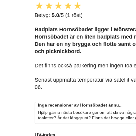
★
★
★
★
★
Betyg:
5.0
/5 (1 röst)
Badplats Hornsöbadet
ligger i Mönster
Hornsöbadet är en liten badplats med r
Den har en ny brygga och flotte samt o
och picknickbord.
Det finns också parkering men ingen toale
Senast uppmätta temperatur via satellit v
06.
Inga recensioner av Hornsöbadet ännu...
Hjälp gärna nästa besökare genom att skriva några
toaletter? Är det långgrunt? Finns det brygga eller
UV-index