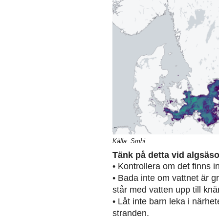
Källa: Smhi.
Tänk på detta vid algsäs
• Kontrollera om det finns 
• Bada inte om vattnet är g
står med vatten upp till knä
• Låt inte barn leka i närh
stranden.