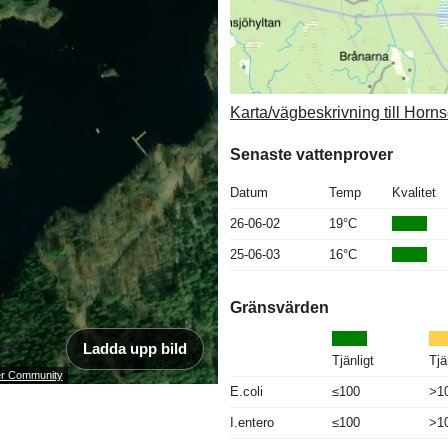
Karta/vägbeskrivning till Horn
Senaste vattenprover
Datum
Temp
Kvalitet
26-06-02
19°C
25-06-03
16°C
Gränsvärden
Ladda upp bild
Tjänligt
Tjä
ser Community
E.coli
≤100
>1
I.entero
≤100
>1