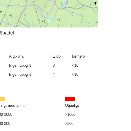
söbadet
Algblom.
E.coli
I.entero
Ingen uppgift
3
<10
Ingen uppgift
4
<10
nligt med anm.
Otjänligt
00-1000
>1000
00-300
>300