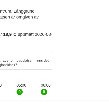
entrum. Långgrund
atsen är omgiven av
ar
18,9°C
uppmätt 2026-08-
 rader om badplatsen, finns det
 glasskiosk?
0
05:00
06:00
0
0