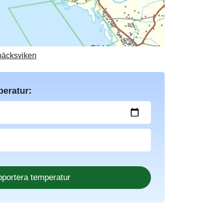
abäcksviken
peratur: