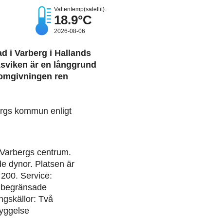
Vattentemp(satellit):
18.9°C
2026-08-06
d i Varberg i Hallands
sviken är en långgrund
 omgivningen ren
ergs kommun enligt
 Varbergs centrum.
 dynor. Platsen är
200. Service:
 begränsade
ingskällor: Två
byggelse