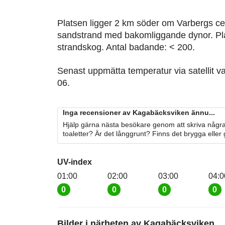
Platsen ligger 2 km söder om Varbergs c
sandstrand med bakomliggande dynor. Pl
strandskog. Antal badande: < 200.
Senast uppmätta temperatur via satellit v
06.
Inga recensioner av Kagabäcksviken ännu...
Hjälp gärna nästa besökare genom att skriva några
toaletter? Är det långgrunt? Finns det brygga eller
UV-index
01:00
02:00
03:00
04:0
0
0
0
0
Bilder i närheten av
Kagabäcksviken