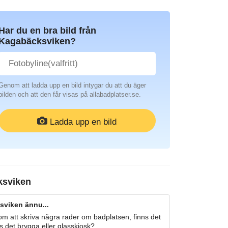
Har du en bra bild från
Kagabäcksviken?
Genom att ladda upp en bild intygar du att du äger
bilden och att den får visas på allabadplatser.se.
Ladda upp en bild
ksviken
sviken ännu...
m att skriva några rader om badplatsen, finns det
s det brygga eller glasskiosk?