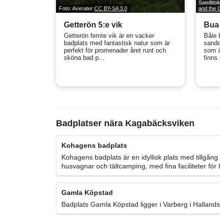
Satellitbi
Foto: Averater
CC BY-SA 3.0
and the
Getterön 5:e vik
Bua
Getterön femte vik är en vacker
Båle 
badplats med fantastisk natur som är
sandd
perfekt för promenader året runt och
som ä
sköna bad p...
finns 
Badplatser nära Kagabäcksviken
Kohagens badplats
Kohagens badplats är en idyllisk plats med tillgång 
husvagnar och tältcamping, med fina faciliteter fö
Gamla Köpstad
Badplats Gamla Köpstad ligger i Varberg i Hallands