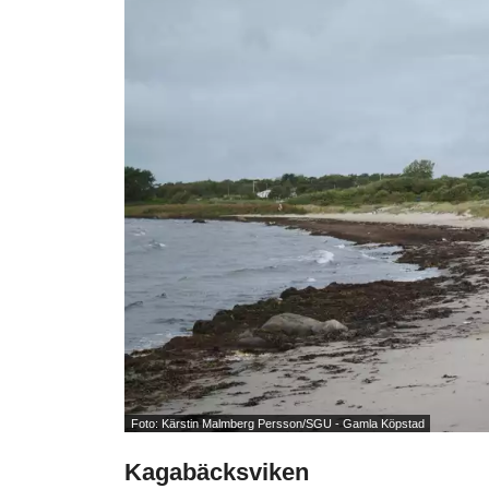
Foto: Kärstin Malmberg Persson/SGU - Gamla Köpstad
Kagabäcksviken