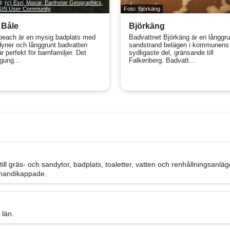
ld:
(c) Esri, Maxar, Earthstar Geographics,
 GIS User Community
Foto: Björkäng
 Båle
Björkäng
beach är en mysig badplats med
Badvattnet Björkäng är en långgr
yner och långgrunt badvatten
sandstrand belägen i kommunens
r perfekt för barnfamiljer. Det
sydligaste del, gränsande till
gung...
Falkenberg. Badvatt...
till gräs- och sandytor, badplats, toaletter, vatten och renhållningsanlä
r handikappade.
 län.