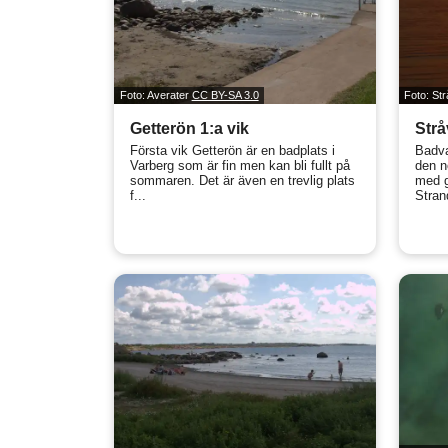
Foto: Averater
CC BY-SA 3.0
Foto: Str
Getterön 1:a vik
Strå
Första vik Getterön är en badplats i
Badva
Varberg som är fin men kan bli fullt på
den n
sommaren. Det är även en trevlig plats
med 
f...
Strand