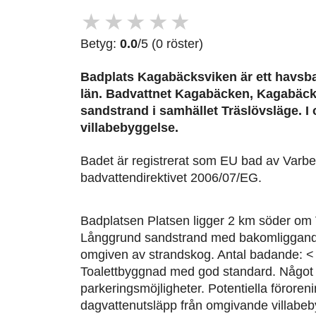
★
★
★
★
★
Betyg:
0.0
/5 (0 röster)
Badplats Kagabäcksviken är ett havsba
län. Badvattnet Kagabäcken, Kagabäck
sandstrand i samhället Träslövsläge. I
villabebyggelse.
Badet är registrerat som EU bad av Varb
badvattendirektivet 2006/07/EG.
Badplatsen Platsen ligger 2 km söder om
Långgrund sandstrand med bakomliggande
omgiven av strandskog. Antal badande: < 
Toalettbyggnad med god standard. Något
parkeringsmöjligheter. Potentiella föroren
dagvattenutsläpp från omgivande villabe