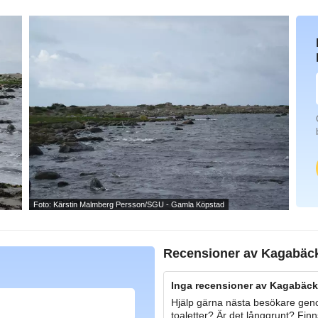
Foto: Kärstin Malmberg Persson/SGU - Gamla Köpstad
Recensioner av
Kagabäc
Inga recensioner av Kagabäck
Hjälp gärna nästa besökare geno
toaletter? Är det långgrunt? Finn