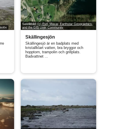
Satellitbild:
(c) Esri, Maxar, Earthstar Geographics,
äslöv
and the GIS User Community
Skällingesjön
rre
Skällingesjö är en badplats med
kristallklart vatten, bra bryggor och
hopptorn, trampolin och grillplats.
Badvattnet ...