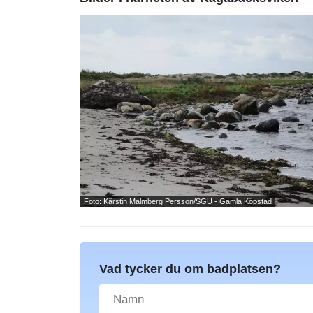
Foto: Kärstin Malmberg Persson/SGU - Gamla Köpstad
Vad tycker du om badplatsen?