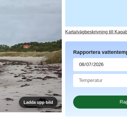
Karta/vägbeskrivning till Kag
Rapportera vattentem
Ladda upp bild