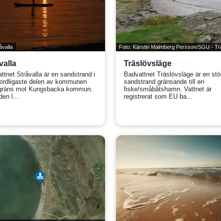
åvalla
Foto: Kärstin Malmberg Persson/SGU - Tr
valla
Träslövsläge
ttnet Stråvalla är en sandstrand i
Badvattnet Träslövsläge är en stö
ordligaste delen av kommunen
sandstrand gränsande till en
gräns mot Kungsbacka kommun.
fiske/småbåtshamn. Vattnet är
en l...
registrerat som EU ba...