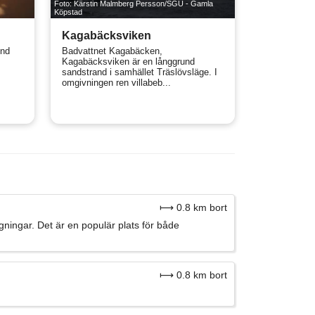
Foto: Kärstin Malmberg Persson/SGU - Gamla
Köpstad
Kagabäcksviken
und
Badvattnet Kagabäcken,
Kagabäcksviken är en långgrund
sandstrand i samhället Träslövsläge. I
omgivningen ren villabeb...
⟼ 0.8 km bort
ggningar. Det är en populär plats för både
⟼ 0.8 km bort