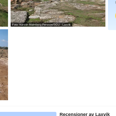
Foto: Kärstin Malmberg Persson/SGU - Laxvik
Recensioner av
Laxvik