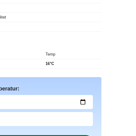
itet
Temp
16°C
peratur: