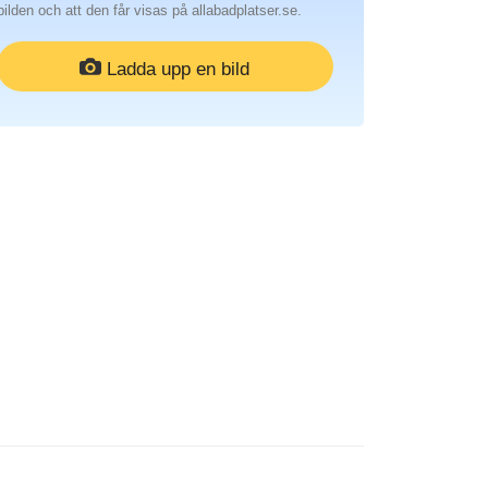
bilden och att den får visas på allabadplatser.se.
Ladda upp en bild