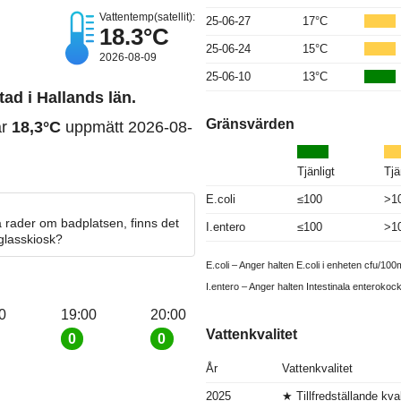
Vattentemp(satellit):
25-06-27
17°C
18.3°C
25-06-24
15°C
2026-08-09
25-06-10
13°C
ad i Hallands län.
Gränsvärden
ar
18,3°C
uppmätt 2026-08-
Tjänligt
Tjä
E.coli
≤100
>1
 rader om badplatsen, finns det
I.entero
≤100
>1
 glasskiosk?
E.coli – Anger halten E.coli i enheten cfu/100m
I.entero – Anger halten Intestinala enterokoc
0
19:00
20:00
Vattenkvalitet
0
0
År
Vattenkvalitet
2025
★ Tillfredställande kval