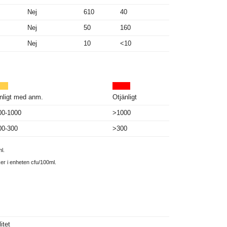
Nej
610
40
Nej
50
160
Nej
10
<10
nligt med anm.
Otjänligt
00-1000
>1000
00-300
>300
l.
ker i enheten cfu/100ml.
itet