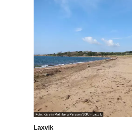
Foto: Kärstin Malmberg Persson/SGU - Laxvik
Laxvik