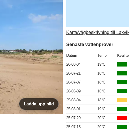
Karta/vägbeskrivning till Laxvi
Senaste vattenprover
Datum
Temp
Kvalite
26-08-04
19°C
26-07-21
18°C
26-07-07
18°C
26-06-09
16°C
25-08-04
18°C
Ladda upp bild
25-08-01
19°C
25-07-29
20°C
25-07-15
20°C