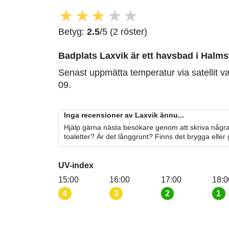
★
★
★
★
★
Betyg:
2.5
/5 (2 röster)
Badplats Laxvik är ett havsbad i Halmst
Senast uppmätta temperatur via satellit v
09.
Inga recensioner av Laxvik ännu...
Hjälp gärna nästa besökare genom att skriva några
toaletter? Är det långgrunt? Finns det brygga eller
UV-index
15:00
16:00
17:00
18:0
4
3
2
1