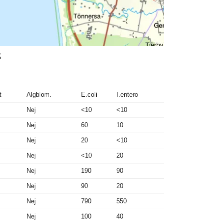
k
t
Algblom.
E.coli
I.entero
Nej
<10
<10
Nej
60
10
Nej
20
<10
Nej
<10
20
Nej
190
90
Nej
90
20
Nej
790
550
Nej
100
40