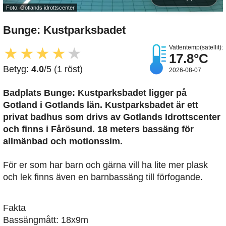
Foto: Gotlands idrottscenter
Bunge: Kustparksbadet
Vattentemp(satellit):
★
★
★
★
★
17.8°C
Betyg:
4.0
/5 (1 röst)
2026-08-07
Badplats Bunge: Kustparksbadet
ligger på
Gotland i Gotlands län. Kustparksbadet är ett
privat badhus som drivs av Gotlands Idrottscenter
och finns i Fårösund. 18 meters bassäng för
allmänbad och motionssim.
För er som har barn och gärna vill ha lite mer plask
och lek finns även en barnbassäng till förfogande.
Fakta
Bassängmått: 18x9m