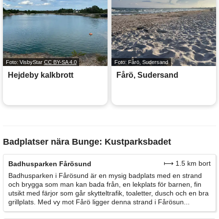
Foto: VisbyStar
CC BY-SA 4.0
Foto: Fårö, Sudersand
Hejdeby kalkbrott
Fårö, Sudersand
Badplatser nära Bunge: Kustparksbadet
⟼ 1.5 km bort
Badhusparken Fårösund
Badhusparken i Fårösund är en mysig badplats med en strand
och brygga som man kan bada från, en lekplats för barnen, fin
utsikt med färjor som går skytteltrafik, toaletter, dusch och en bra
grillplats. Med vy mot Fårö ligger denna strand i Fårösun...