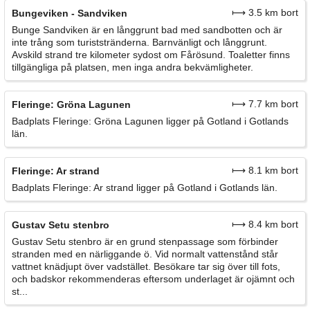
⟼ 3.5 km bort
Bungeviken - Sandviken
Bunge Sandviken är en långgrunt bad med sandbotten och är
inte trång som turiststränderna. Barnvänligt och långgrunt.
Avskild strand tre kilometer sydost om Fårösund. Toaletter finns
tillgängliga på platsen, men inga andra bekvämligheter.
⟼ 7.7 km bort
Fleringe: Gröna Lagunen
Badplats Fleringe: Gröna Lagunen ligger på Gotland i Gotlands
län.
⟼ 8.1 km bort
Fleringe: Ar strand
Badplats Fleringe: Ar strand ligger på Gotland i Gotlands län.
⟼ 8.4 km bort
Gustav Setu stenbro
Gustav Setu stenbro är en grund stenpassage som förbinder
stranden med en närliggande ö. Vid normalt vattenstånd står
vattnet knädjupt över vadstället. Besökare tar sig över till fots,
och badskor rekommenderas eftersom underlaget är ojämnt och
st...