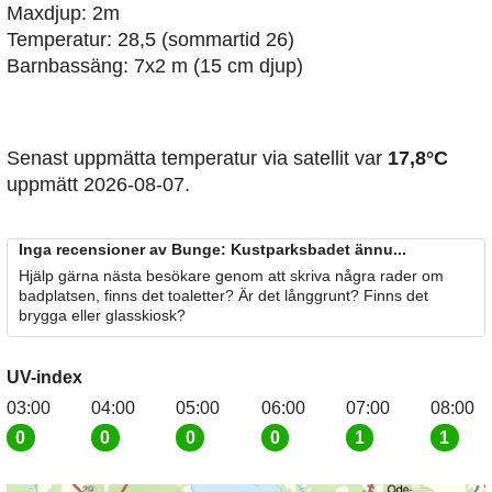
Maxdjup: 2m
Temperatur: 28,5 (sommartid 26)
Barnbassäng: 7x2 m (15 cm djup)
Senast uppmätta temperatur via satellit var
17,8°C
uppmätt 2026-08-07.
Inga recensioner av Bunge: Kustparksbadet ännu...
Hjälp gärna nästa besökare genom att skriva några rader om
badplatsen, finns det toaletter? Är det långgrunt? Finns det
brygga eller glasskiosk?
UV-index
03:00
04:00
05:00
06:00
07:00
08:00
0
0
0
0
1
1