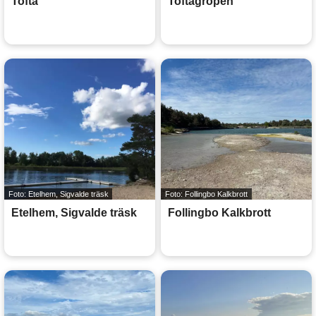
Tofta
Toftagropen
Foto: Etelhem, Sigvalde träsk
Foto: Follingbo Kalkbrott
Etelhem, Sigvalde träsk
Follingbo Kalkbrott