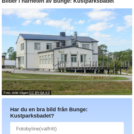
Bilder i närheten av
Bunge: Kustparksbadet
Foto: Arild Vågen
CC BY-SA 4.0
Har du en bra bild från Bunge:
Kustparksbadet?