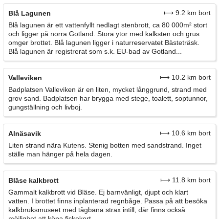
⟼ 9.2 km bort
Blå Lagunen
Blå lagunen är ett vattenfyllt nedlagt stenbrott, ca 80 000m² stort
och ligger på norra Gotland. Stora ytor med kalksten och grus
omger brottet. Blå lagunen ligger i naturreservatet Bästeträsk.
Blå lagunen är registrerat som s.k. EU-bad av Gotland...
⟼ 10.2 km bort
Valleviken
Badplatsen Valleviken är en liten, mycket långgrund, strand med
grov sand. Badplatsen har brygga med stege, toalett, soptunnor,
gungställning och livboj.
⟼ 10.6 km bort
Alnäsavik
Liten strand nära Kutens. Stenig botten med sandstrand. Inget
ställe man hänger på hela dagen.
⟼ 11.8 km bort
Bläse kalkbrott
Gammalt kalkbrott vid Bläse. Ej barnvänligt, djupt och klart
vatten. I brottet finns inplanterad regnbåge. Passa på att besöka
kalkbruksmuseet med tågbana strax intill, där finns också
möjlighet att köpa fiskekort.