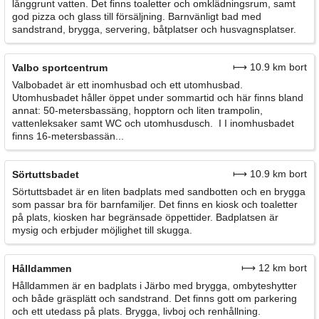
långgrunt vatten. Det finns toaletter och omklädningsrum, samt
god pizza och glass till försäljning. Barnvänligt bad med
sandstrand, brygga, servering, båtplatser och husvagnsplatser.
⟼ 10.9 km bort
Valbo sportcentrum
Valbobadet är ett inomhusbad och ett utomhusbad.
Utomhusbadet håller öppet under sommartid och här finns bland
annat: 50-metersbassäng, hopptorn och liten trampolin,
vattenleksaker samt WC och utomhusdusch. I I inomhusbadet
finns 16-metersbassän...
⟼ 10.9 km bort
Sörtuttsbadet
Sörtuttsbadet är en liten badplats med sandbotten och en brygga
som passar bra för barnfamiljer. Det finns en kiosk och toaletter
på plats, kiosken har begränsade öppettider. Badplatsen är
mysig och erbjuder möjlighet till skugga.
⟼ 12 km bort
Hålldammen
Hålldammen är en badplats i Järbo med brygga, ombyteshytter
och både gräsplätt och sandstrand. Det finns gott om parkering
och ett utedass på plats. Brygga, livboj och renhållning.