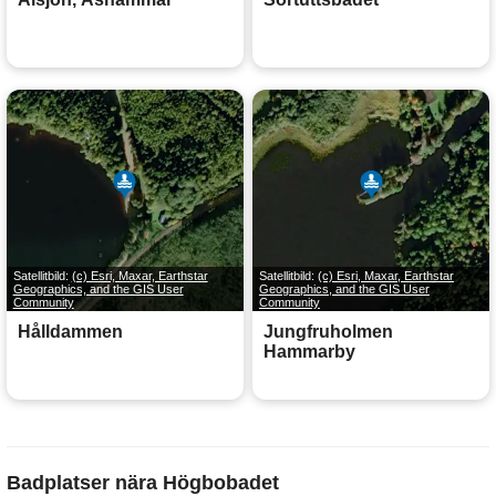
Satellitbild:
(c) Esri, Maxar, Earthstar
Satellitbild:
(c) Esri, Maxar, Earthstar
Geographics, and the GIS User
Geographics, and the GIS User
Community
Community
Hålldammen
Jungfruholmen
Hammarby
Badplatser nära Högbobadet