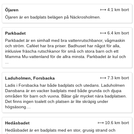
⟼ 4.1 km bort
Öjaren
Öjaren är en badplats belägen på Näckrosholmen.
⟼ 6.4 km bort
Parkbadet
Parkbadet är en simhall med bra vattenrutschbanor, vågmaskin
och ström. Caféet har bra priser. Badhuset har något för alla,
inklusive fräscha rutschkanor för små och stora barn och ett
Mamma Mu-vattenland för de allra minsta. Parkbadet är kul och
...
⟼ 7.3 km bort
Laduholmen, Forsbacka
Ladis i Forsbacka har både badplats och utedans. Laduholmen
Dansbana är en vacker badplats med både grunda och djupa
områden för barn och vuxna. Båtar går mycket nära badplatsen.
Det finns ingen toalett och platsen är lite skräpig under
högsäsong....
⟼ 10.6 km bort
Hedåsbadet
Hedåsbadet är en badplats med en stor, grusig strand och