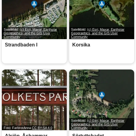
Satellitbild:
(c) Esri, Maxar, Earthstar
Satellitbild:
(c) Esri, Maxar, Earthstar
Geographics, and the GIS User
Geographics, and the GIS User
Community
Community
Strandbaden I
Korsika
Satellitbild:
(c) Esri, Maxar, Earthstar
Geographics, and the GIS User
Foto: FarbrorAnna
CC BY-SA 4.0
Community
Alsjön, Åshammar
Sörtuttsbadet