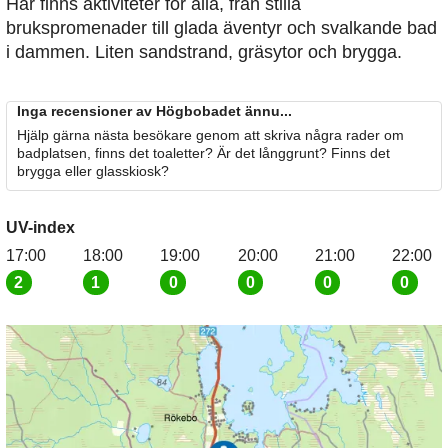
Här finns aktiviteter för alla, från stilla
brukspromenader till glada äventyr och svalkande bad
i dammen. Liten sandstrand, gräsytor och brygga.
Inga recensioner av Högbobadet ännu...
Hjälp gärna nästa besökare genom att skriva några rader om
badplatsen, finns det toaletter? Är det långgrunt? Finns det
brygga eller glasskiosk?
UV-index
17:00
18:00
19:00
20:00
21:00
22:00
2
1
0
0
0
0