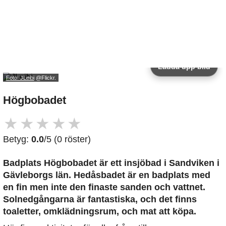
Ladda upp bild
Foto: JLeibi
@Flickr.
Högbobadet
★
★
★
★
★
Betyg:
0.0
/5 (0 röster)
Badplats Högbobadet är ett insjöbad i Sandviken i
Gävleborgs län. Hedåsbadet är en badplats med
en fin men inte den finaste sanden och vattnet.
Solnedgångarna är fantastiska, och det finns
toaletter, omklädningsrum, och mat att köpa.