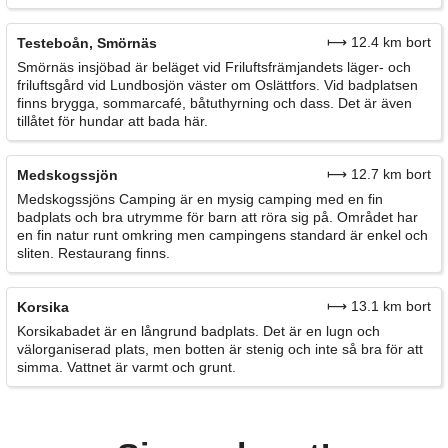
⟼ 12.4 km bort
Testeboån, Smörnäs
Smörnäs insjöbad är beläget vid Friluftsfrämjandets läger- och
friluftsgård vid Lundbosjön väster om Oslättfors. Vid badplatsen
finns brygga, sommarcafé, båtuthyrning och dass. Det är även
tillåtet för hundar att bada här.
⟼ 12.7 km bort
Medskogssjön
Medskogssjöns Camping är en mysig camping med en fin
badplats och bra utrymme för barn att röra sig på. Området har
en fin natur runt omkring men campingens standard är enkel och
sliten. Restaurang finns.
⟼ 13.1 km bort
Korsika
Korsikabadet är en långrund badplats. Det är en lugn och
välorganiserad plats, men botten är stenig och inte så bra för att
simma. Vattnet är varmt och grunt.