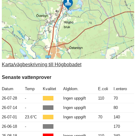
Karta/vägbeskrivning till Högbobadet
Senaste vattenprover
Datum
Temp
Kvalitet
Algblom.
E.coli
I.entero
26-07-28
-
Ingen uppgift
110
70
26-07-14
-
Ingen uppgift
80
26-07-01
23.6°C
Ingen uppgift
70
140
26-06-18
-
170
25-08-18
-
Ingen uppgift
110
340