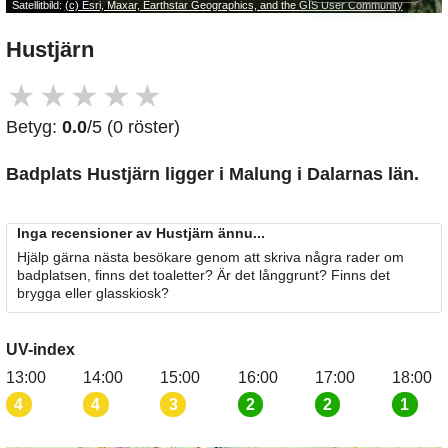
Satellitbild:
(c) Esri, Maxar, Earthstar Geographics, and the GIS User Community
Hustjärn
★
★
★
★
★
Betyg:
0.0
/5 (0 röster)
Badplats Hustjärn
ligger i Malung i Dalarnas län.
Inga recensioner av Hustjärn ännu...
Hjälp gärna nästa besökare genom att skriva några rader om
badplatsen, finns det toaletter? Är det långgrunt? Finns det
brygga eller glasskiosk?
UV-index
13:00
14:00
15:00
16:00
17:00
18:00
4
4
3
2
2
1