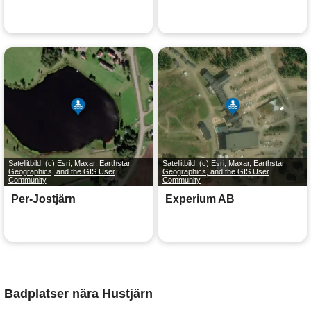
Satellitbild:
(c) Esri, Maxar, Earthstar
Satellitbild:
(c) Esri, Maxar, Earthstar
Geographics, and the GIS User
Geographics, and the GIS User
Community
Community
Per-Jostjärn
Experium AB
Badplatser nära Hustjärn