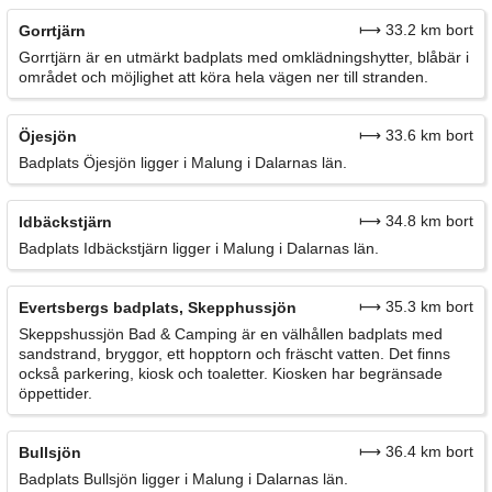
⟼ 33.2 km bort
Gorrtjärn
Gorrtjärn är en utmärkt badplats med omklädningshytter, blåbär i
området och möjlighet att köra hela vägen ner till stranden.
⟼ 33.6 km bort
Öjesjön
Badplats Öjesjön ligger i Malung i Dalarnas län.
⟼ 34.8 km bort
Idbäckstjärn
Badplats Idbäckstjärn ligger i Malung i Dalarnas län.
⟼ 35.3 km bort
Evertsbergs badplats, Skepphussjön
Skeppshussjön Bad & Camping är en välhållen badplats med
sandstrand, bryggor, ett hopptorn och fräscht vatten. Det finns
också parkering, kiosk och toaletter. Kiosken har begränsade
öppettider.
⟼ 36.4 km bort
Bullsjön
Badplats Bullsjön ligger i Malung i Dalarnas län.