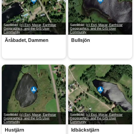
Satellitbild:
(c) Esri, Maxar, Earthstar
Satellitbild:
(c) Esri, Maxar, Earthstar
Geographics, and the GIS User
Geographics, and the GIS User
Community
Community
Äråbadet, Dammen
Bullsjön
Satellitbild:
(c) Esri, Maxar, Earthstar
Satellitbild:
(c) Esri, Maxar, Earthstar
Geographics, and the GIS User
Geographics, and the GIS User
Community
Community
Hustjärn
Idbäckstjärn