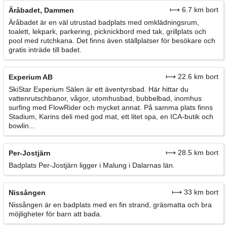
⟼ 6.7 km bort
Äråbadet, Dammen
Äråbadet är en väl utrustad badplats med omklädningsrum,
toalett, lekpark, parkering, picknickbord med tak, grillplats och
pool med rutchkana. Det finns även ställplatser för besökare och
gratis inträde till badet.
⟼ 22.6 km bort
Experium AB
SkiStar Experium Sälen är ett äventyrsbad. Här hittar du
vattenrutschbanor, vågor, utomhusbad, bubbelbad, inomhus
surfing med FlowRider och mycket annat. På samma plats finns
Stadium, Karins deli med god mat, ett litet spa, en ICA-butik och
bowlin...
⟼ 28.5 km bort
Per-Jostjärn
Badplats Per-Jostjärn ligger i Malung i Dalarnas län.
⟼ 33 km bort
Nissången
Nissången är en badplats med en fin strand, gräsmatta och bra
möjligheter för barn att bada.