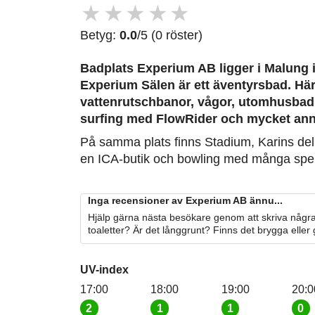
★
★
★
★
★
Betyg:
0.0
/5 (0 röster)
Badplats Experium AB
ligger i Malung 
Experium Sälen är ett äventyrsbad. Här
vattenrutschbanor, vågor, utomhusbad
surfing med FlowRider och mycket ann
På samma plats finns Stadium, Karins deli
en ICA-butik och bowling med många spel
Inga recensioner av Experium AB ännu...
Hjälp gärna nästa besökare genom att skriva några
toaletter? Är det långgrunt? Finns det brygga eller
UV-index
17:00
18:00
19:00
20:0
2
1
1
0