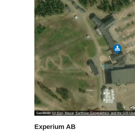
Satellitbild:
(c) Esri, Maxar, Earthstar Geographics, and the GIS U
Experium AB