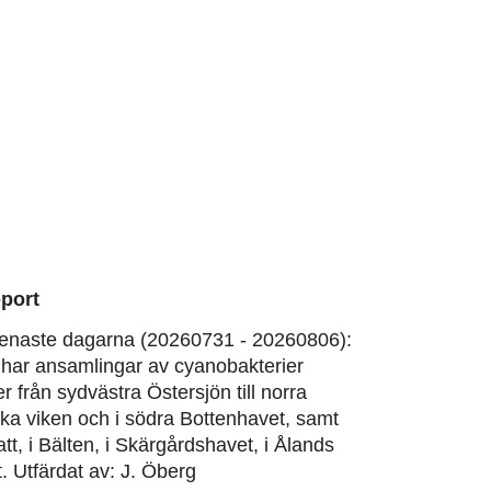
port
enaste dagarna (20260731 - 20260806):
har ansamlingar av cyanobakterier
er från sydvästra Östersjön till norra
ska viken och i södra Bottenhavet, samt
att, i Bälten, i Skärgårdshavet, i Ålands
. Utfärdat av: J. Öberg