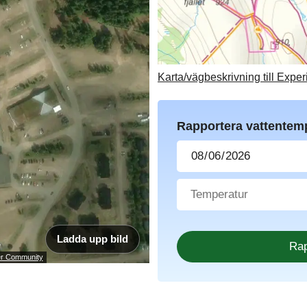
Karta/vägbeskrivning till Expe
Rapportera vattentem
Ladda upp bild
ser Community