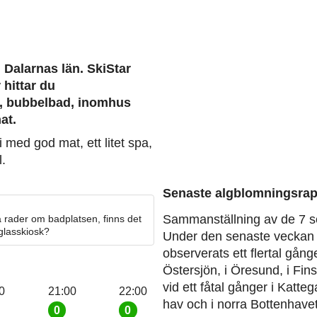
i Dalarnas län. SkiStar
 hittar du
, bubbelbad, inomhus
at.
 med god mat, ett litet spa,
.
Senaste algblomningsrap
Sammanställning av de 7 s
 rader om badplatsen, finns det
 glasskiosk?
Under den senaste veckan 
observerats ett flertal gång
Östersjön, i Öresund, i Fin
vid ett fåtal gånger i Katteg
0
21:00
22:00
hav och i norra Bottenhavet
0
0