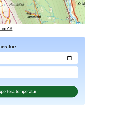
rium AB
peratur: