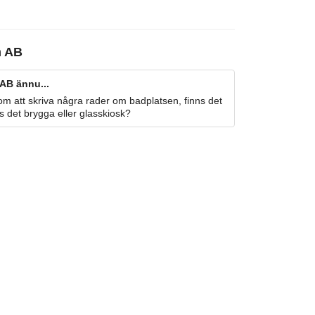
m AB
AB ännu...
m att skriva några rader om badplatsen, finns det
s det brygga eller glasskiosk?