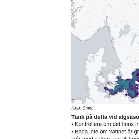
Källa: Smhi.
Tänk på detta vid algsäs
• Kontrollera om det finns 
• Bada inte om vattnet är g
står med vatten upp till knä