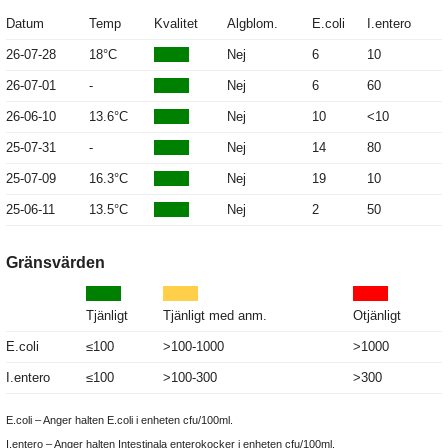
Datum
Temp
Kvalitet
Algblom.
E.coli
I.entero
26-07-28
18°C
Nej
6
10
26-07-01
-
Nej
6
60
26-06-10
13.6°C
Nej
10
<10
25-07-31
-
Nej
14
80
25-07-09
16.3°C
Nej
19
10
25-06-11
13.5°C
Nej
2
50
Gränsvärden
Tjänligt
Tjänligt med anm.
Otjänligt
E.coli
≤100
>100-1000
>1000
I.entero
≤100
>100-300
>300
E.coli – Anger halten E.coli i enheten cfu/100ml.
I.entero – Anger halten Intestinala enterokocker i enheten cfu/100ml.