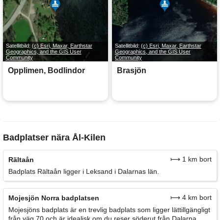
Satellitbild:
(c) Esri, Maxar, Earthstar
Satellitbild:
(c) Esri, Maxar, Earthstar
Geographics, and the GIS User
Geographics, and the GIS User
Community
Community
Opplimen, Bodlindor
Brasjön
Badplatser nära Ål-Kilen
⟼ 1 km bort
Rältaån
Badplats Rältaån ligger i Leksand i Dalarnas län.
⟼ 4 km bort
Mojesjön Norra badplatsen
Mojesjöns badplats är en trevlig badplats som ligger lättillgängligt
från väg 70 och är idealisk om du reser söderut från Dalarna.