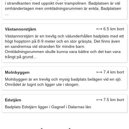
i strandkanten med uppsikt över trampolinen. Badplatsen är väl
omhändertagen men omklädningsrummen är enkla. Badplatsen
...
⟼ 6.5 km bort
Västannorstjärn
Västannorstjärn är en trevlig och välunderhållen badplats med ett
högt hopptorn på 8-9 meter och en stor gräsyta. Det finns även
en sandremsa vid stranden för mindre barn.
Omklädningsrummen skulle kunna vara bättre och det kan vara
trångt på grund...
⟼ 7.4 km bort
Molnbyggen
Molnbyggen är en trevlig och mysig badplats belägen vid en sjö.
Området är lugnt och ligger ute i skogen.
⟼ 7.5 km bort
Edstjärn
Badplats Edstjärn ligger i Gagnef i Dalarnas län.