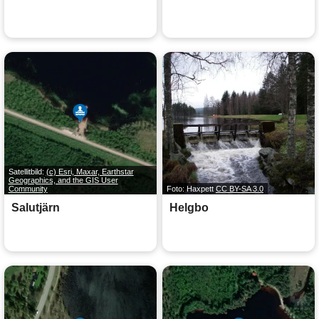
Satellitbild:
(c) Esri, Maxar, Earthstar
Geographics, and the GIS User
Community
Foto: Haxpett
CC BY-SA 3.0
Salutjärn
Helgbo