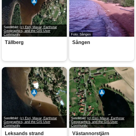
Satellitbild:
(c) Esri, Maxar, Earthstar
Geographics, and the GIS User
Community
Foto: Sången
Tällberg
Sången
Satellitbild:
(c) Esri, Maxar, Earthstar
Satellitbild:
(c) Esri, Maxar, Earthstar
Geographics, and the GIS User
Geographics, and the GIS User
Community
Community
Leksands strand
Västannorstjärn