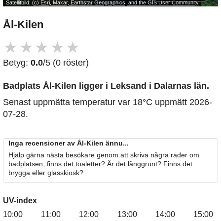
Satellitbild:
(c) Esri, Maxar, Earthstar Geographics, and the GIS User Community
Ål-Kilen
★
★
★
★
★
Betyg:
0.0
/5 (0 röster)
Badplats Ål-Kilen
ligger i Leksand i Dalarnas län.
Senast uppmätta temperatur var 18°C uppmätt 2026-
07-28.
Inga recensioner av Ål-Kilen ännu...
Hjälp gärna nästa besökare genom att skriva några rader om
badplatsen, finns det toaletter? Är det långgrunt? Finns det
brygga eller glasskiosk?
UV-index
10:00
11:00
12:00
13:00
14:00
15:00