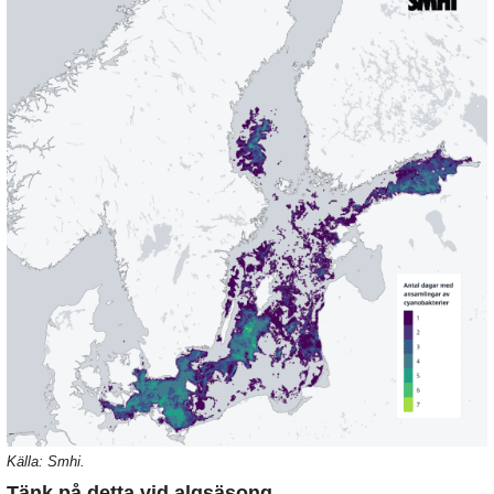
Källa: Smhi.
Tänk på detta vid algsäsong