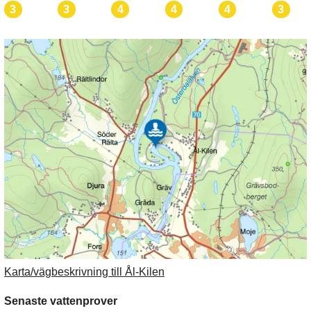
3
3
4
4
4
3
Karta/vägbeskrivning till Ål-Kilen
Senaste vattenprover