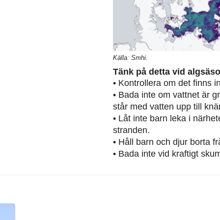
Källa: Smhi.
Tänk på detta vid algsäs
• Kontrollera om det finns 
• Bada inte om vattnet är g
står med vatten upp till knä
• Låt inte barn leka i närh
stranden.
• Håll barn och djur borta 
• Bada inte vid kraftigt sku