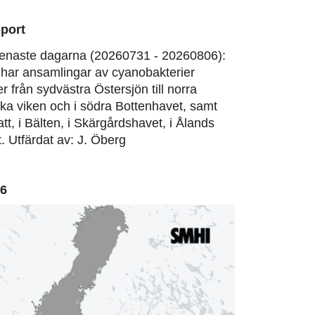
port
enaste dagarna (20260731 - 20260806):
har ansamlingar av cyanobakterier
er från sydvästra Östersjön till norra
ska viken och i södra Bottenhavet, samt
att, i Bälten, i Skärgårdshavet, i Ålands
. Utfärdat av: J. Öberg
06