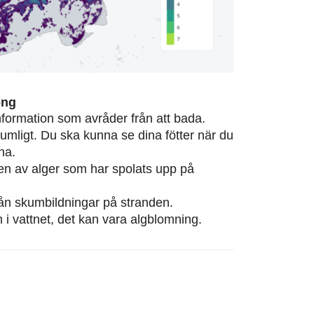
ong
information som avråder från att bada.
rumligt. Du ska kunna se dina fötter när du
na.
eten av alger som har spolats upp på
från skumbildningar på stranden.
m i vattnet, det kan vara algblomning.