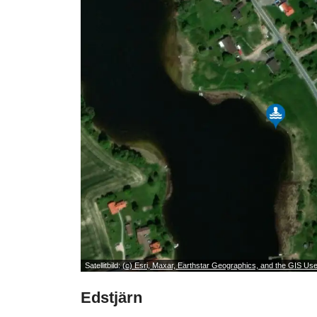
Satellitbild:
(c) Esri, Maxar, Earthstar Geographics, and the GIS U
Edstjärn