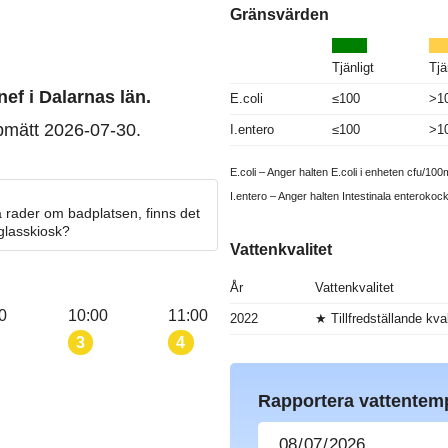
Gränsvärden
Tjänligt
Tjä
nef i Dalarnas län.
E.coli
≤100
>1
pmätt 2026-07-30.
I.entero
≤100
>1
E.coli – Anger halten E.coli i enheten cfu/100m
I.entero – Anger halten Intestinala enterokoc
 rader om badplatsen, finns det
 glasskiosk?
Vattenkvalitet
År
Vattenkvalitet
0
10:00
11:00
2022
★ Tillfredställande kval
3
4
Rapportera vattentem