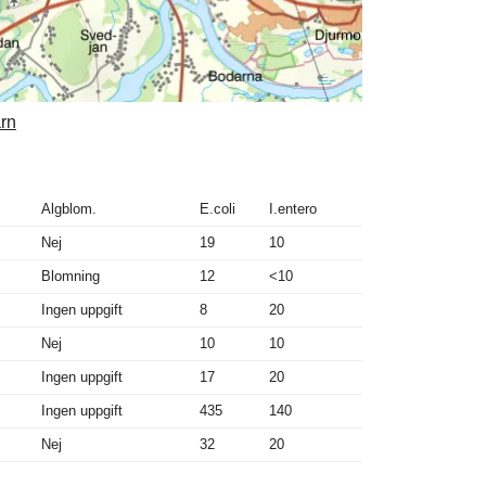
ärn
Algblom.
E.coli
I.entero
Nej
19
10
Blomning
12
<10
Ingen uppgift
8
20
Nej
10
10
Ingen uppgift
17
20
Ingen uppgift
435
140
Nej
32
20