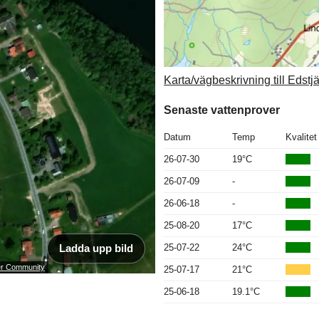
Karta/vägbeskrivning till Edstj
Senaste vattenprover
Datum
Temp
Kvalitet
26-07-30
19°C
26-07-09
-
26-06-18
-
25-08-20
17°C
Ladda upp bild
25-07-22
24°C
ser Community
25-07-17
21°C
25-06-18
19.1°C