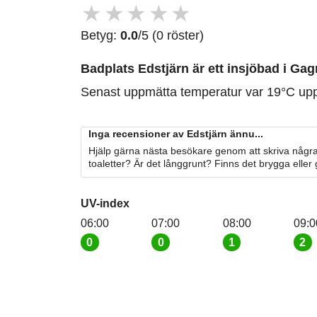
★
★
★
★
★
Betyg:
0.0
/5 (0 röster)
Badplats Edstjärn är ett insjöbad i Gag
Senast uppmätta temperatur var 19°C up
Inga recensioner av Edstjärn ännu...
Hjälp gärna nästa besökare genom att skriva några
toaletter? Är det långgrunt? Finns det brygga eller
UV-index
06:00
07:00
08:00
09:0
0
0
1
2