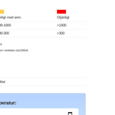
nligt med anm.
Otjänligt
00-1000
>1000
00-300
>300
l.
ker i enheten cfu/100ml.
itet
peratur: