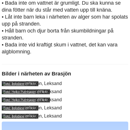
• Bada inte om vattnet är grumligt. Du ska kunna se
dina fötter när du står med vatten upp till knäna.
• Låt inte barn leka i närheten av alger som har spolats
upp på stranden.
• Håll barn och djur borta från skumbildningar på
stranden.
• Bada inte vid kraftigt skum i vattnet, det kan vara
algblomning.
Bilder i närheten av
Brasjön
Foto: jbdodane
@Flickr.
Foto: Heiko Purnhagen
@Flickr.
Foto: Heiko Purnhagen
@Flickr.
Foto: jbdodane
@Flickr.
Foto: jbdodane
@Flickr.