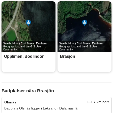
Satellitbild:
(c) Esri, Maxar, Earthstar
Satellitbild:
(c) Esri, Maxar, Earthstar
Geographics, and the GIS User
Geographics, and the GIS User
Community
Community
Opplimen, Bodlindor
Brasjön
Badplatser nära Brasjön
⟼ 7 km bort
Olsnäs
Badplats Olsnäs ligger i Leksand i Dalarnas län.