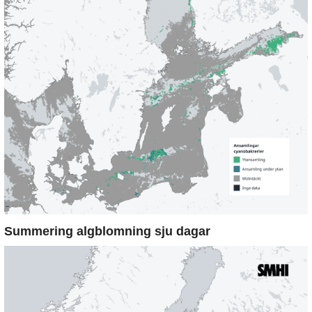
Summering algblomning sju dagar