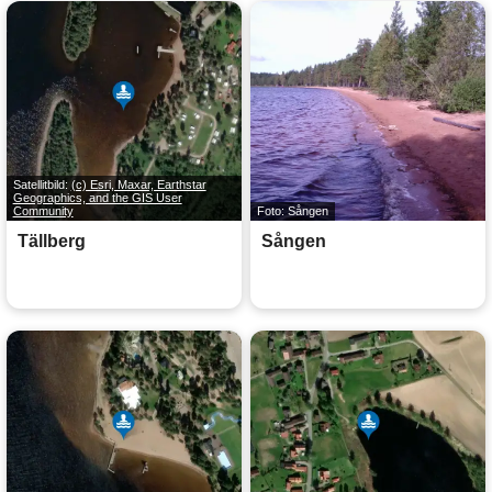
Satellitbild:
(c) Esri, Maxar, Earthstar
Geographics, and the GIS User
Community
Foto: Sången
Tällberg
Sången