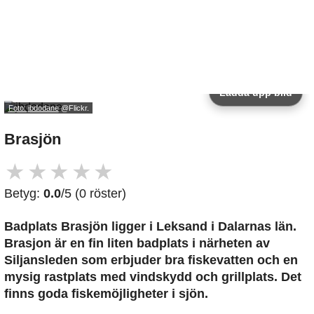
Ladda upp bild
Foto: jbdodane
@Flickr.
Brasjön
★
★
★
★
★
Betyg:
0.0
/5 (0 röster)
Badplats Brasjön
ligger i Leksand i Dalarnas län.
Brasjon är en fin liten badplats i närheten av
Siljansleden som erbjuder bra fiskevatten och en
mysig rastplats med vindskydd och grillplats. Det
finns goda fiskemöjligheter i sjön.