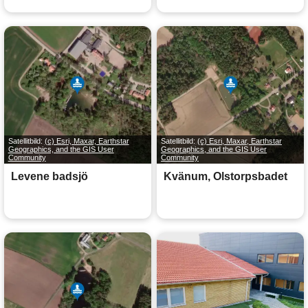
Satellitbild:
(c) Esri, Maxar, Earthstar
Satellitbild:
(c) Esri, Maxar, Earthstar
Geographics, and the GIS User
Geographics, and the GIS User
Community
Community
Levene badsjö
Kvänum, Olstorpsbadet