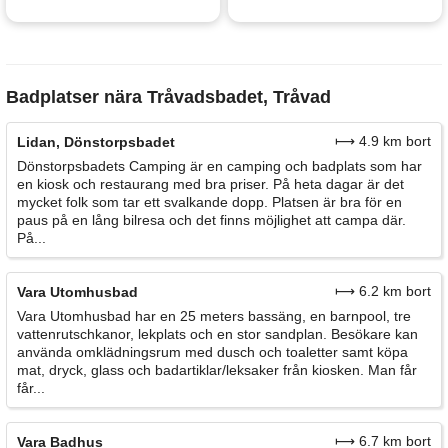
Badplatser nära Tråvadsbadet, Tråvad
⟼ 4.9 km bort
Lidan, Dönstorpsbadet
Dönstorpsbadets Camping är en camping och badplats som har
en kiosk och restaurang med bra priser. På heta dagar är det
mycket folk som tar ett svalkande dopp. Platsen är bra för en
paus på en lång bilresa och det finns möjlighet att campa där.
På...
⟼ 6.2 km bort
Vara Utomhusbad
Vara Utomhusbad har en 25 meters bassäng, en barnpool, tre
vattenrutschkanor, lekplats och en stor sandplan. Besökare kan
använda omklädningsrum med dusch och toaletter samt köpa
mat, dryck, glass och badartiklar/leksaker från kiosken. Man får
får...
⟼ 6.7 km bort
Vara Badhus