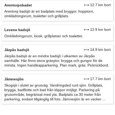
⟼ 12.7 km bort
Arentorpsbadet
Arentorp badsjö är en badplats med bryggor, hopptorn,
omklädningsrum, toaletter och grillplats.
⟼ 12.9 km bort
Levene badsjö
Omklädningsrum, kiosk, grillplatser och toaletter.
⟼ 14.9 km bort
Järpås badsjö
Järpås badsjö är en mindre badsjö i utkanten av Järpås
samhälle. Här finns stora gräsytor, brygga och gungor för de
minsta. Ingen handikapparkering. Plan mark, gräs. Picknickbord.
⟼ 17.7 km bort
Jämnesjön
Skogsjö i slutet av grusväg. Vandringsled runt sjön. Grillplats,
brygga, badflotte och bad från klippor möjligt. Parkering på
grusområde, begränsat med yta. Badplats ca 30 meter från
parkering, endast tillgänglig till fots. Jämnesjön är en vacker ...