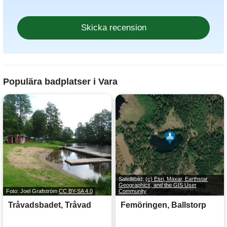
Populära badplatser i Vara
Satellitbild:
(c) Esri, Maxar, Earthstar
Geographics, and the GIS User
Foto: Joel Grafström
CC BY-SA 4.0
Community
Tråvadsbadet, Tråvad
Femöringen, Ballstorp