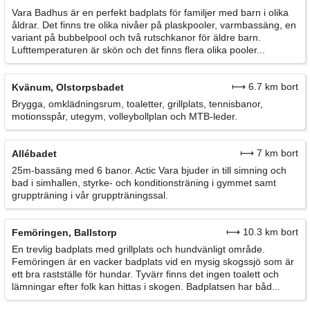
Vara Badhus är en perfekt badplats för familjer med barn i olika
åldrar. Det finns tre olika nivåer på plaskpooler, varmbassäng, en
variant på bubbelpool och två rutschkanor för äldre barn.
Lufttemperaturen är skön och det finns flera olika pooler...
⟼ 6.7 km bort
Kvänum, Olstorpsbadet
Brygga, omklädningsrum, toaletter, grillplats, tennisbanor,
motionsspår, utegym, volleybollplan och MTB-leder.
⟼ 7 km bort
Allébadet
25m-bassäng med 6 banor. Actic Vara bjuder in till simning och
bad i simhallen, styrke- och konditionsträning i gymmet samt
gruppträning i vår gruppträningssal.
⟼ 10.3 km bort
Femöringen, Ballstorp
En trevlig badplats med grillplats och hundvänligt område.
Femöringen är en vacker badplats vid en mysig skogssjö som är
ett bra rastställe för hundar. Tyvärr finns det ingen toalett och
lämningar efter folk kan hittas i skogen. Badplatsen har båd...