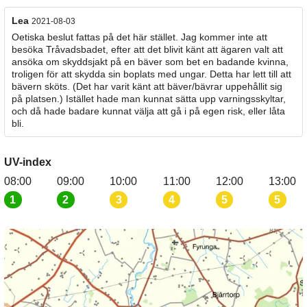
Lea
2021-08-03
Oetiska beslut fattas på det här stället. Jag kommer inte att
besöka Tråvadsbadet, efter att det blivit känt att ägaren valt att
ansöka om skyddsjakt på en bäver som bet en badande kvinna,
troligen för att skydda sin boplats med ungar. Detta har lett till att
bävern sköts. (Det har varit känt att bäver/bävrar uppehållit sig
på platsen.) Istället hade man kunnat sätta upp varningsskyltar,
och då hade badare kunnat välja att gå i på egen risk, eller låta
bli.
UV-index
08:00
09:00
10:00
11:00
12:00
13:00
1
2
3
4
5
5