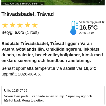
Foto: Joel Grafström
CC BY-SA 4.0
Tråvadsbadet, Tråvad
Vattentemp(satellit):
★
★
★
★
★
16.5°C
Betyg:
5.0
/5 (1 röst)
2026-08-06
Badplats Tråvadsbadet, Tråvad
ligger i Vara i
Västra Götalands län. Omklädningsrum, lekplats,
dusch, toaletter, beachvolleybollplaner, kiosk med
enklare servering och hundbad i anslutning.
Senast uppmätta temperatur via satellit var
16,5°C
uppmätt 2026-08-06.
Ullis
2025-07-15
Vilken liten pärla! Stannade av en slump. Super mysigt och
härligt bad. Rena toaletter.