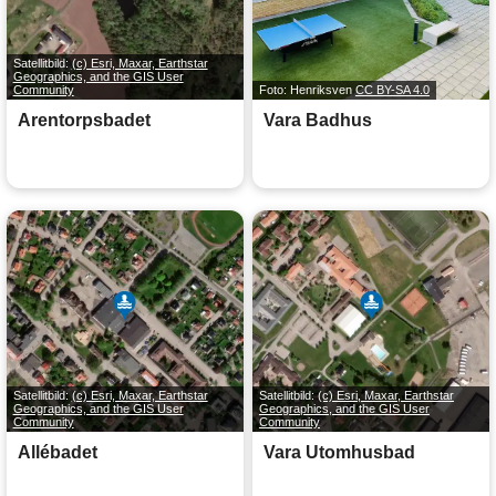
Satellitbild:
(c) Esri, Maxar, Earthstar
Geographics, and the GIS User
Community
Foto: Henriksven
CC BY-SA 4.0
Arentorpsbadet
Vara Badhus
Satellitbild:
(c) Esri, Maxar, Earthstar
Satellitbild:
(c) Esri, Maxar, Earthstar
Geographics, and the GIS User
Geographics, and the GIS User
Community
Community
Allébadet
Vara Utomhusbad