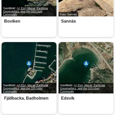
Satellitbild:
(c) Esri, Maxar, Earthstar
Geographics, and the GIS User
Community
Foto: Sannäs
Boviken
Sannäs
Satellitbild:
(c) Esri, Maxar, Earthstar
Satellitbild:
(c) Esri, Maxar, Earthstar
Geographics, and the GIS User
Geographics, and the GIS User
Community
Community
Fjällbacka, Badholmen
Edsvik