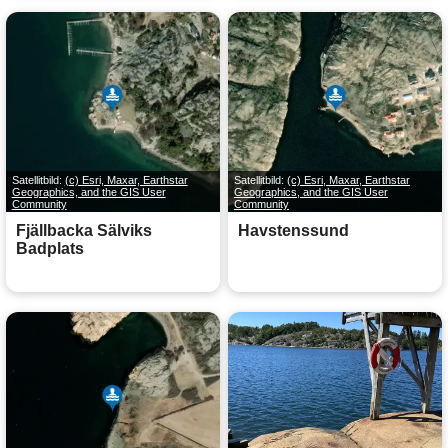
Satellitbild:
(c) Esri, Maxar, Earthstar
Satellitbild:
(c) Esri, Maxar, Earthstar
Geographics, and the GIS User
Geographics, and the GIS User
Community
Community
Fjällbacka Sälviks
Havstenssund
Badplats