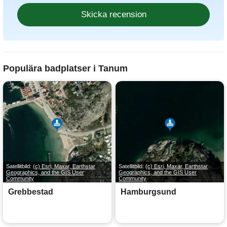
Populära badplatser i Tanum
Satellitbild:
(c) Esri, Maxar, Earthstar
Satellitbild:
(c) Esri, Maxar, Earthstar
Geographics, and the GIS User
Geographics, and the GIS User
Community
Community
Grebbestad
Hamburgsund