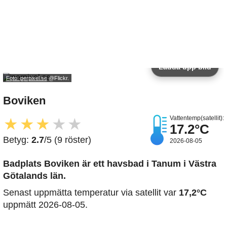
Ladda upp bild
Foto: perpixel.se
@Flickr.
Boviken
Vattentemp(satellit):
★
★
★
★
★
17.2°C
Betyg:
2.7
/5 (9 röster)
2026-08-05
Badplats Boviken är ett havsbad i Tanum i Västra
Götalands län.
Senast uppmätta temperatur via satellit var
17,2°C
uppmätt 2026-08-05.