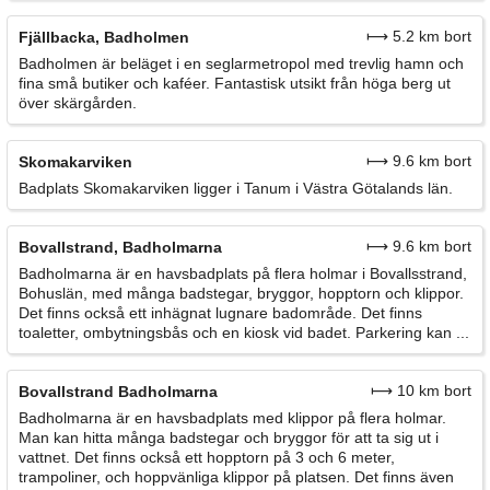
⟼ 5.2 km bort
Fjällbacka, Badholmen
Badholmen är beläget i en seglarmetropol med trevlig hamn och
fina små butiker och kaféer. Fantastisk utsikt från höga berg ut
över skärgården.
⟼ 9.6 km bort
Skomakarviken
Badplats Skomakarviken ligger i Tanum i Västra Götalands län.
⟼ 9.6 km bort
Bovallstrand, Badholmarna
Badholmarna är en havsbadplats på flera holmar i Bovallsstrand,
Bohuslän, med många badstegar, bryggor, hopptorn och klippor.
Det finns också ett inhägnat lugnare badområde. Det finns
toaletter, ombytningsbås och en kiosk vid badet. Parkering kan ...
⟼ 10 km bort
Bovallstrand Badholmarna
Badholmarna är en havsbadplats med klippor på flera holmar.
Man kan hitta många badstegar och bryggor för att ta sig ut i
vattnet. Det finns också ett hopptorn på 3 och 6 meter,
trampoliner, och hoppvänliga klippor på platsen. Det finns även