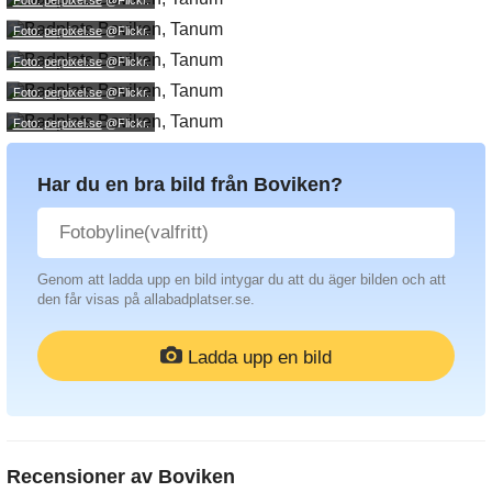
Foto: perpixel.se
@Flickr.
Foto: perpixel.se
@Flickr.
Foto: perpixel.se
@Flickr.
Foto: perpixel.se
@Flickr.
Har du en bra bild från Boviken?
Genom att ladda upp en bild intygar du att du äger bilden och att
den får visas på allabadplatser.se.
Ladda upp en bild
Recensioner av
Boviken