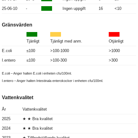
25-06-10
-
Ingen uppgift
16
<10
Gränsvärden
Tjänligt
Tjänligt med anm.
Otjänligt
E.coli
≤100
>100-1000
>1000
I.entero
≤100
>100-300
>300
E.coli – Anger halten E.coli i enheten cfu/100ml.
I.entero – Anger halten Intestinala enterokocker i enheten cfu/100ml.
Vattenkvalitet
År
Vattenkvalitet
2025
★ ★ Bra kvalitet
2024
★ ★ Bra kvalitet
2023
★ Tillfredställande kvalitet