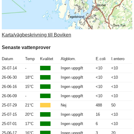
Karta/vägbeskrivning till Boviken
Senaste vattenprover
Datum
Temp
Kvalitet
Algblom.
E.coli
I.entero
26-07-14
-
Ingen uppgift
<10
<10
26-06-30
18°C
Ingen uppgift
<10
<10
26-06-16
15°C
Ingen uppgift
<10
<10
26-06-09
-
Ingen uppgift
<10
<10
25-07-29
21°C
Nej
488
50
25-07-15
20°C
Ingen uppgift
16
<10
25-07-01
17°C
Ingen uppgift
6
<10
25-06-17
16°C
Ingen uppgift
3
20