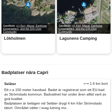
Satellitbild:
(c) Esri, Maxar, Earthstar
Satellitbild:
(c) Esri, Maxar, Earthstar
Geographics, and the GIS User
Geographics, and the GIS User
Community
Community
Lökholmen
Lagunens Camping
Badplatser nära Capri
⟼ 1.6 km bort
Seläter
Ett c:a 150 meter havsbad. Badet är registrerat som ett EU-bad
av Strömstads kommun. Badvattnet har under åren alltid varit av
god kvalitet.
Badplatsen är belägen vid Seläter drygt 4 km från Strömstads
tätort. Området vätter i svag lutning mo...