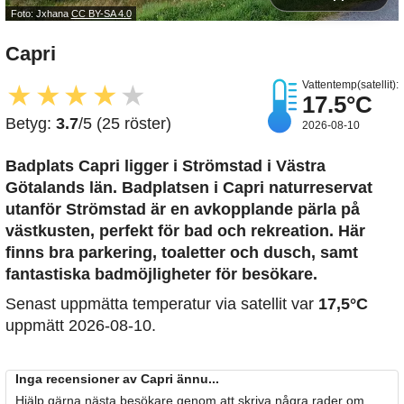
Foto: Jxhana
CC BY-SA 4.0
Capri
Vattentemp(satellit):
★
★
★
★
★
17.5°C
Betyg:
3.7
/5 (25 röster)
2026-08-10
Badplats Capri
ligger i Strömstad i Västra
Götalands län. Badplatsen i Capri naturreservat
utanför Strömstad är en avkopplande pärla på
västkusten, perfekt för bad och rekreation. Här
finns bra parkering, toaletter och dusch, samt
fantastiska badmöjligheter för besökare.
Senast uppmätta temperatur via satellit var
17,5°C
uppmätt 2026-08-10.
Inga recensioner av Capri ännu...
Hjälp gärna nästa besökare genom att skriva några rader om