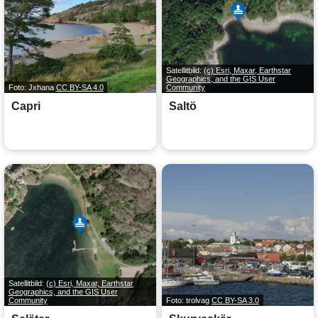
Satellitbild:
(c) Esri, Maxar, Earthstar
Geographics, and the GIS User
Foto: Jxhana
CC BY-SA 4.0
Community
Capri
Saltö
Satellitbild:
(c) Esri, Maxar, Earthstar
Geographics, and the GIS User
Community
Foto: trolvag
CC BY-SA 3.0