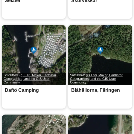
Seläter
Skurveskär
Satellitbild:
(c) Esri, Maxar, Earthstar
Satellitbild:
(c) Esri, Maxar, Earthstar
Geographics, and the GIS User
Geographics, and the GIS User
Community
Community
Daftö Camping
Blåhällorna, Färingen