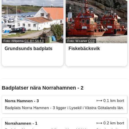
Foto: I99pema
CC BY-SA 4.0
Foto: W.carter
CC0
Grundsunds badplats
Fiskebäcksvik
Badplatser nära Norrahamnen - 2
⟼ 0.1 km bort
Norra Hamnen - 3
Badplats Norra Hamnen - 3 ligger i Lysekil i Västra Götalands län.
⟼ 0.2 km bort
Norrahamnen - 1