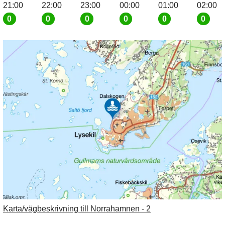
21:00
22:00
23:00
00:00
01:00
02:00
0
0
0
0
0
0
Karta/vägbeskrivning till Norrahamnen - 2