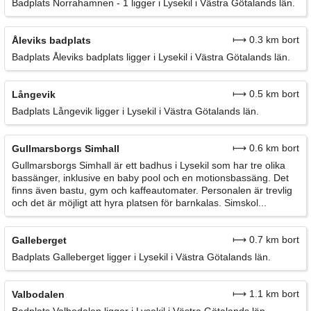
Badplats Norrahamnen - 1 ligger i Lysekil i Västra Götalands län.
⟼ 0.3 km bort
Åleviks badplats
Badplats Åleviks badplats ligger i Lysekil i Västra Götalands län.
⟼ 0.5 km bort
Långevik
Badplats Långevik ligger i Lysekil i Västra Götalands län.
⟼ 0.6 km bort
Gullmarsborgs Simhall
Gullmarsborgs Simhall är ett badhus i Lysekil som har tre olika
bassänger, inklusive en baby pool och en motionsbassäng. Det
finns även bastu, gym och kaffeautomater. Personalen är trevlig
och det är möjligt att hyra platsen för barnkalas. Simskol...
⟼ 0.7 km bort
Galleberget
Badplats Galleberget ligger i Lysekil i Västra Götalands län.
⟼ 1.1 km bort
Valbodalen