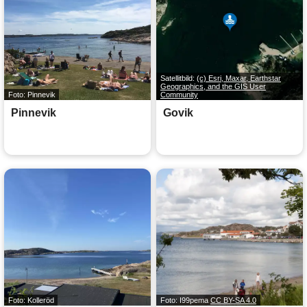
Satellitbild:
(c) Esri, Maxar, Earthstar
Geographics, and the GIS User
Foto: Pinnevik
Community
Pinnevik
Govik
Foto: Kolleröd
Foto: I99pema
CC BY-SA 4.0