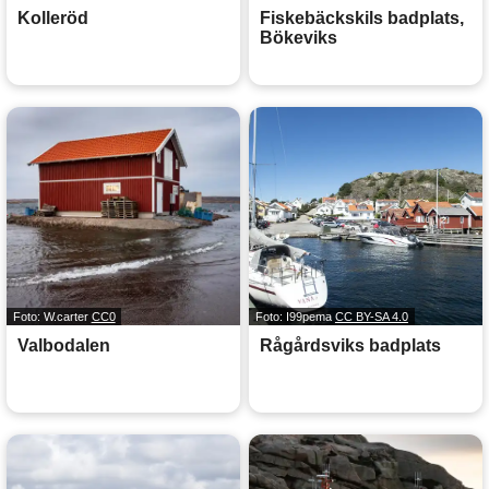
Kolleröd
Fiskebäckskils badplats,
Bökeviks
Foto: W.carter
CC0
Foto: I99pema
CC BY-SA 4.0
Valbodalen
Rågårdsviks badplats