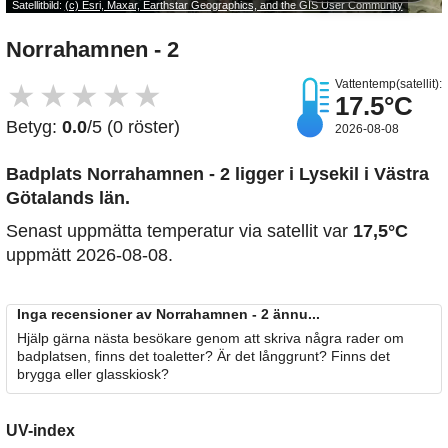
Satellitbild:
(c) Esri, Maxar, Earthstar Geographics, and the GIS User Community
Norrahamnen - 2
Vattentemp(satellit):
★
★
★
★
★
17.5°C
Betyg:
0.0
/5 (0 röster)
2026-08-08
Badplats Norrahamnen - 2
ligger i Lysekil i Västra
Götalands län.
Senast uppmätta temperatur via satellit var
17,5°C
uppmätt 2026-08-08.
Inga recensioner av Norrahamnen - 2 ännu...
Hjälp gärna nästa besökare genom att skriva några rader om
badplatsen, finns det toaletter? Är det långgrunt? Finns det
brygga eller glasskiosk?
UV-index