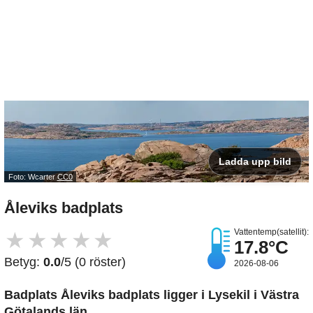
Ladda upp bild
Foto: Wcarter
CC0
Åleviks badplats
Vattentemp(satellit):
★
★
★
★
★
17.8°C
Betyg:
0.0
/5 (0 röster)
2026-08-06
Badplats Åleviks badplats
ligger i Lysekil i Västra
Götalands län.