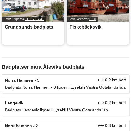
Foto: I99pema
CC BY-SA 4.0
Foto: W.carter
CC0
Grundsunds badplats
Fiskebäcksvik
Badplatser nära Åleviks badplats
⟼ 0.2 km bort
Norra Hamnen - 3
Badplats Norra Hamnen - 3 ligger i Lysekil i Västra Götalands län.
⟼ 0.2 km bort
Långevik
Badplats Långevik ligger i Lysekil i Västra Götalands län.
⟼ 0.3 km bort
Norrahamnen - 2