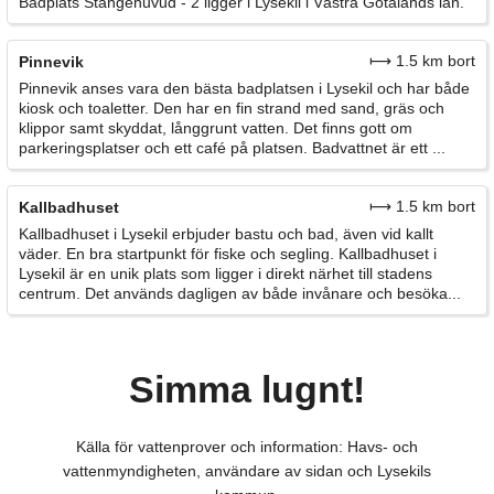
Badplats Stångehuvud - 2 ligger i Lysekil i Västra Götalands län.
⟼ 1.5 km bort
Pinnevik
Pinnevik anses vara den bästa badplatsen i Lysekil och har både
kiosk och toaletter. Den har en fin strand med sand, gräs och
klippor samt skyddat, långgrunt vatten. Det finns gott om
parkeringsplatser och ett café på platsen. Badvattnet är ett ...
⟼ 1.5 km bort
Kallbadhuset
Kallbadhuset i Lysekil erbjuder bastu och bad, även vid kallt
väder. En bra startpunkt för fiske och segling. Kallbadhuset i
Lysekil är en unik plats som ligger i direkt närhet till stadens
centrum. Det används dagligen av både invånare och besöka...
Simma lugnt!
Källa för vattenprover och information: Havs- och
vattenmyndigheten, användare av sidan och Lysekils