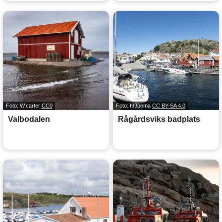
Foto: W.carter
CC0
Foto: I99pema
CC BY-SA 4.0
Valbodalen
Rågårdsviks badplats