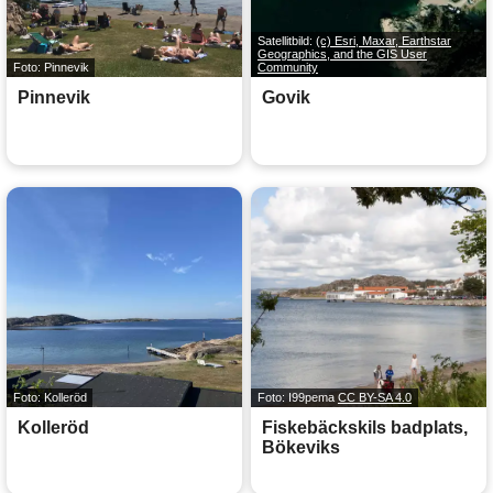
Satellitbild:
(c) Esri, Maxar, Earthstar
Geographics, and the GIS User
Foto: Pinnevik
Community
Pinnevik
Govik
Foto: Kolleröd
Foto: I99pema
CC BY-SA 4.0
Kolleröd
Fiskebäckskils badplats,
Bökeviks