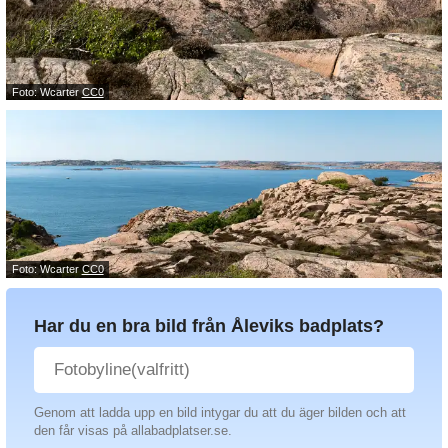
Foto: Wcarter
CC0
Foto: Wcarter
CC0
Har du en bra bild från Åleviks badplats?
Genom att ladda upp en bild intygar du att du äger bilden och att
den får visas på allabadplatser.se.