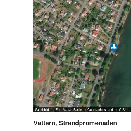
Satellitbild:
(c) Esri, Maxar, Earthstar Geographics, and the GIS U
Vättern, Strandpromenaden