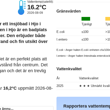
Vattentemp(satellit):
16.2°C
Gränsvärden
2026-08-09
ett insjöbad i Hjo i
Tjänligt
Tjä
n i Hjo är en badplats
E.coli
≤100
>1
er. Den erbjuder både
I.entero
≤100
>1
and och fin utsikt över
E.coli – Anger halten E.coli i enheten cfu/100m
I.entero – Anger halten Intestinala enterokoc
et är en perfekt plats att
vstånd från centrum. Det
Vattenkvalitet
an och det är en trevlig
År
Vattenkvalitet
2025
★ ★ ★ Utmärkt kvali
ar
16,2°C
uppmätt 2026-08-
Rapportera vattentem
 ännu...