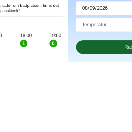
 rader om badplatsen, finns det
 glasskiosk?
0
18:00
19:00
1
0