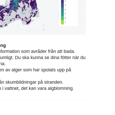
ong
information som avråder från att bada.
rumligt. Du ska kunna se dina fötter när du
na.
eten av alger som har spolats upp på
från skumbildningar på stranden.
m i vattnet, det kan vara algblomning.