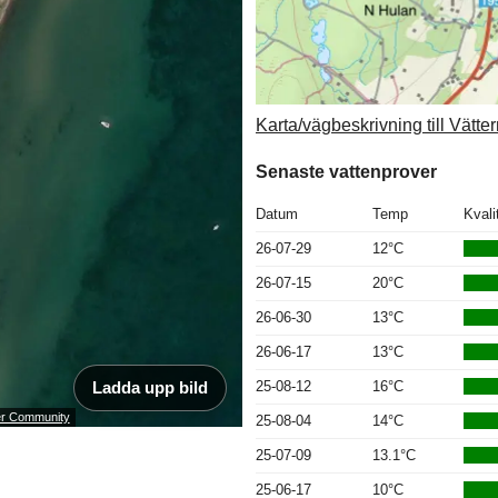
Karta/vägbeskrivning till Vätt
Senaste vattenprover
Datum
Temp
Kvali
26-07-29
12°C
26-07-15
20°C
26-06-30
13°C
26-06-17
13°C
Ladda upp bild
25-08-12
16°C
ser Community
25-08-04
14°C
25-07-09
13.1°C
25-06-17
10°C