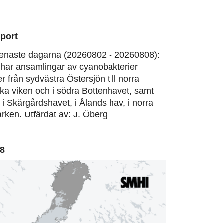
port
enaste dagarna (20260802 - 20260808):
har ansamlingar av cyanobakterier
er från sydvästra Östersjön till norra
ska viken och i södra Bottenhavet, samt
, i Skärgårdshavet, i Ålands hav, i norra
rken. Utfärdat av: J. Öberg
08