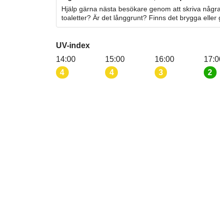
Hjälp gärna nästa besökare genom att skriva några
toaletter? Är det långgrunt? Finns det brygga eller
UV-index
14:00
15:00
16:00
17:0
4
4
3
2