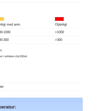
nligt med anm.
Otjänligt
00-1000
>1000
00-300
>300
l.
ker i enheten cfu/100ml.
tet
peratur: