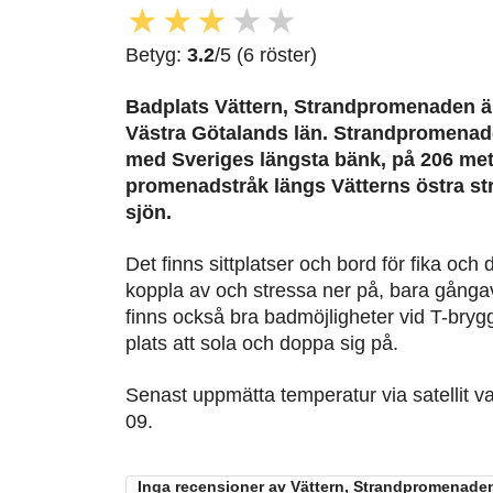
★
★
★
★
★
Betyg:
3.2
/5 (6 röster)
Badplats Vättern, Strandpromenaden är 
Västra Götalands län. Strandpromenade
med Sveriges längsta bänk, på 206 met
promenadstråk längs Vätterns östra str
sjön.
Det finns sittplatser och bord för fika och d
koppla av och stressa ner på, bara gånga
finns också bra badmöjligheter vid T-brygg
plats att sola och doppa sig på.
Senast uppmätta temperatur via satellit v
09.
Inga recensioner av Vättern, Strandpromenaden