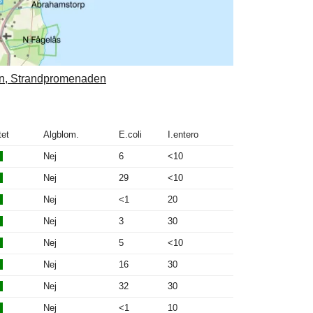
ern, Strandpromenaden
tet
Algblom.
E.coli
I.entero
Nej
6
<10
Nej
29
<10
Nej
<1
20
Nej
3
30
Nej
5
<10
Nej
16
30
Nej
32
30
Nej
<1
10