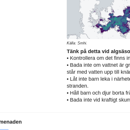
Källa: Smhi.
Tänk på detta vid algsäs
• Kontrollera om det finns 
• Bada inte om vattnet är g
står med vatten upp till knä
• Låt inte barn leka i närh
stranden.
• Håll barn och djur borta 
• Bada inte vid kraftigt sku
omenaden