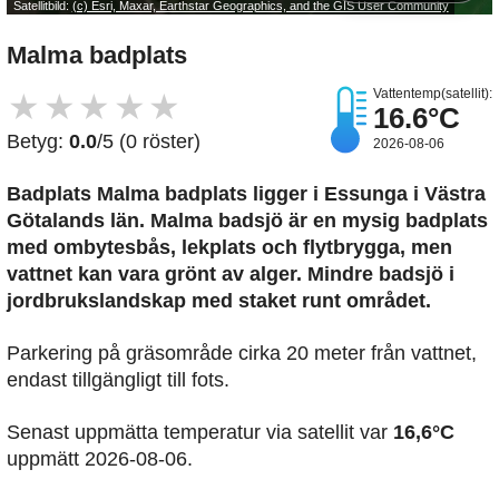
Satellitbild:
(c) Esri, Maxar, Earthstar Geographics, and the GIS User Community
Malma badplats
Vattentemp(satellit):
★
★
★
★
★
16.6°C
Betyg:
0.0
/5 (0 röster)
2026-08-06
Badplats Malma badplats
ligger i Essunga i Västra
Götalands län. Malma badsjö är en mysig badplats
med ombytesbås, lekplats och flytbrygga, men
vattnet kan vara grönt av alger. Mindre badsjö i
jordbrukslandskap med staket runt området.
Parkering på gräsområde cirka 20 meter från vattnet,
endast tillgängligt till fots.
Senast uppmätta temperatur via satellit var
16,6°C
uppmätt 2026-08-06.