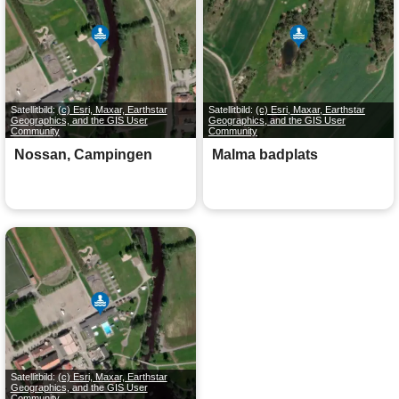
Satellitbild:
(c) Esri, Maxar, Earthstar
Satellitbild:
(c) Esri, Maxar, Earthstar
Geographics, and the GIS User
Geographics, and the GIS User
Community
Community
Nossan, Campingen
Malma badplats
Satellitbild:
(c) Esri, Maxar, Earthstar
Geographics, and the GIS User
Community