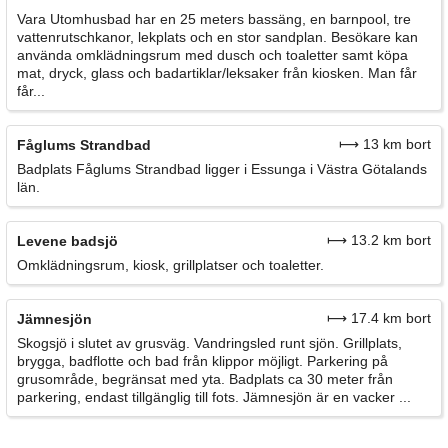
Vara Utomhusbad har en 25 meters bassäng, en barnpool, tre
vattenrutschkanor, lekplats och en stor sandplan. Besökare kan
använda omklädningsrum med dusch och toaletter samt köpa
mat, dryck, glass och badartiklar/leksaker från kiosken. Man får
får...
⟼ 13 km bort
Fåglums Strandbad
Badplats Fåglums Strandbad ligger i Essunga i Västra Götalands
län.
⟼ 13.2 km bort
Levene badsjö
Omklädningsrum, kiosk, grillplatser och toaletter.
⟼ 17.4 km bort
Jämnesjön
Skogsjö i slutet av grusväg. Vandringsled runt sjön. Grillplats,
brygga, badflotte och bad från klippor möjligt. Parkering på
grusområde, begränsat med yta. Badplats ca 30 meter från
parkering, endast tillgänglig till fots. Jämnesjön är en vacker ...