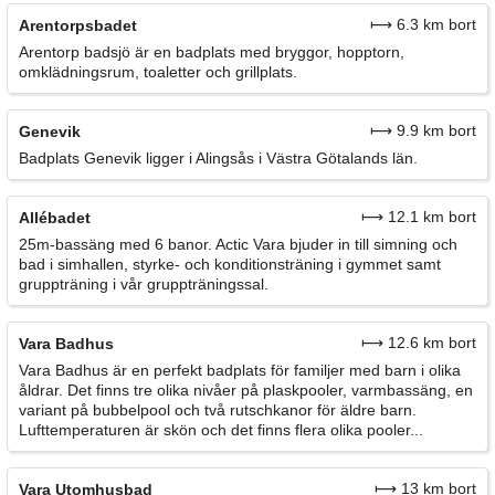
⟼ 6.3 km bort
Arentorpsbadet
Arentorp badsjö är en badplats med bryggor, hopptorn,
omklädningsrum, toaletter och grillplats.
⟼ 9.9 km bort
Genevik
Badplats Genevik ligger i Alingsås i Västra Götalands län.
⟼ 12.1 km bort
Allébadet
25m-bassäng med 6 banor. Actic Vara bjuder in till simning och
bad i simhallen, styrke- och konditionsträning i gymmet samt
gruppträning i vår gruppträningssal.
⟼ 12.6 km bort
Vara Badhus
Vara Badhus är en perfekt badplats för familjer med barn i olika
åldrar. Det finns tre olika nivåer på plaskpooler, varmbassäng, en
variant på bubbelpool och två rutschkanor för äldre barn.
Lufttemperaturen är skön och det finns flera olika pooler...
⟼ 13 km bort
Vara Utomhusbad