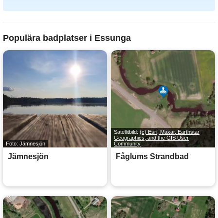
Populära badplatser i Essunga
Satellitbild:
(c) Esri, Maxar, Earthstar
Geographics, and the GIS User
Foto: Jämnesjön
Community
Jämnesjön
Fåglums Strandbad