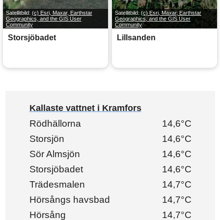
Satellitbild:
(c) Esri, Maxar, Earthstar
Satellitbild:
(c) Esri, Maxar, Earthstar
Geographics, and the GIS User
Geographics, and the GIS User
Community
Community
Storsjöbadet
Lillsanden
Kallaste vattnet i Kramfors
Rödhällorna
14,6°C
Storsjön
14,6°C
Sör Almsjön
14,6°C
Storsjöbadet
14,6°C
Trädesmalen
14,7°C
Hörsångs havsbad
14,7°C
Hörsång
14,7°C