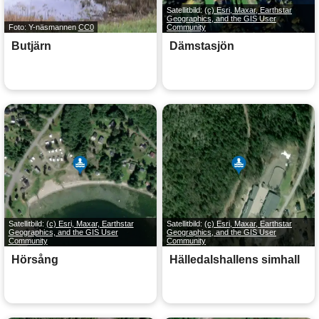
Satellitbild:
(c) Esri, Maxar, Earthstar
Geographics, and the GIS User
Foto: Y-näsmannen
CC0
Community
Butjärn
Dämstasjön
Satellitbild:
(c) Esri, Maxar, Earthstar
Satellitbild:
(c) Esri, Maxar, Earthstar
Geographics, and the GIS User
Geographics, and the GIS User
Community
Community
Hörsång
Hälledalshallens simhall