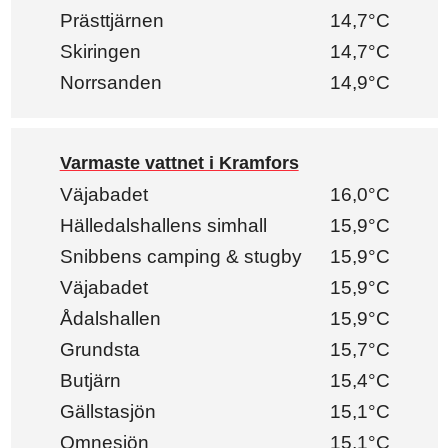
Prästtjärnen
14,7°C
Skiringen
14,7°C
Norrsanden
14,9°C
Varmaste vattnet i Kramfors
Väjabadet
16,0°C
Hälledalshallens simhall
15,9°C
Snibbens camping & stugby
15,9°C
Väjabadet
15,9°C
Ådalshallen
15,9°C
Grundsta
15,7°C
Butjärn
15,4°C
Gällstasjön
15,1°C
Omnesjön
15,1°C