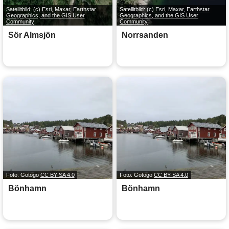
Satellitbild:
(c) Esri, Maxar, Earthstar
Satellitbild:
(c) Esri, Maxar, Earthstar
Geographics, and the GIS User
Geographics, and the GIS User
Community
Community
Sör Almsjön
Norrsanden
Foto: Gotogo
CC BY-SA 4.0
Foto: Gotogo
CC BY-SA 4.0
Bönhamn
Bönhamn