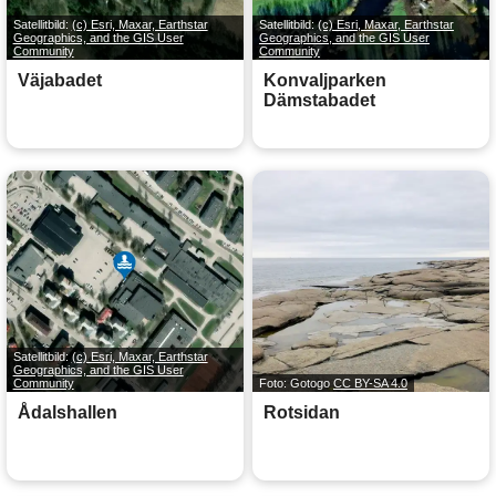
Satellitbild:
(c) Esri, Maxar, Earthstar
Satellitbild:
(c) Esri, Maxar, Earthstar
Geographics, and the GIS User
Geographics, and the GIS User
Community
Community
Väjabadet
Konvaljparken
Dämstabadet
Satellitbild:
(c) Esri, Maxar, Earthstar
Geographics, and the GIS User
Community
Foto: Gotogo
CC BY-SA 4.0
Ådalshallen
Rotsidan