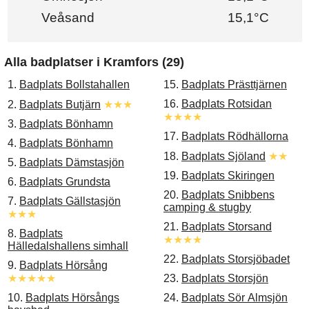
Veåsand
15,1°C
Alla badplatser i Kramfors (29)
1.
Badplats Bollstahallen
15.
Badplats Prästtjärnen
16.
Badplats Rotsidan
2.
Badplats Butjärn
★★★
★★★★
3.
Badplats Bönhamn
17.
Badplats Rödhällorna
4.
Badplats Bönhamn
18.
Badplats Sjöland
★★
5.
Badplats Dämstasjön
19.
Badplats Skiringen
6.
Badplats Grundsta
20.
Badplats Snibbens
7.
Badplats Gällstasjön
camping & stugby
★★★
21.
Badplats Storsand
8.
Badplats
★★★★
Hälledalshallens simhall
22.
Badplats Storsjöbadet
9.
Badplats Hörsång
★★★★★
23.
Badplats Storsjön
10.
Badplats Hörsångs
24.
Badplats Sör Almsjön