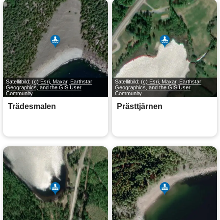
Satellitbild:
(c) Esri, Maxar, Earthstar
Satellitbild:
(c) Esri, Maxar, Earthstar
Geographics, and the GIS User
Geographics, and the GIS User
Community
Community
Trädesmalen
Prästtjärnen