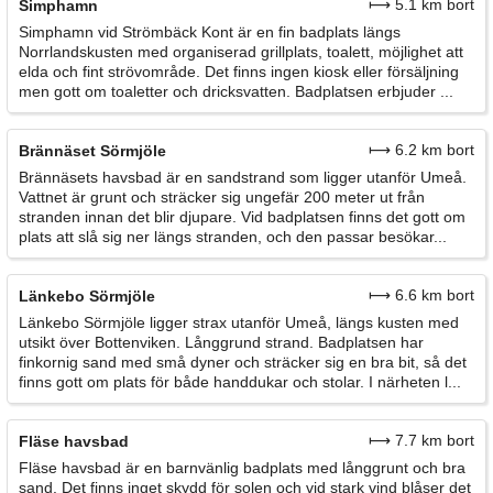
⟼ 5.1 km bort
Simphamn
Simphamn vid Strömbäck Kont är en fin badplats längs
Norrlandskusten med organiserad grillplats, toalett, möjlighet att
elda och fint strövområde. Det finns ingen kiosk eller försäljning
men gott om toaletter och dricksvatten. Badplatsen erbjuder ...
⟼ 6.2 km bort
Brännäset Sörmjöle
Brännäsets havsbad är en sandstrand som ligger utanför Umeå.
Vattnet är grunt och sträcker sig ungefär 200 meter ut från
stranden innan det blir djupare. Vid badplatsen finns det gott om
plats att slå sig ner längs stranden, och den passar besökar...
⟼ 6.6 km bort
Länkebo Sörmjöle
Länkebo Sörmjöle ligger strax utanför Umeå, längs kusten med
utsikt över Bottenviken. Långgrund strand. Badplatsen har
finkornig sand med små dyner och sträcker sig en bra bit, så det
finns gott om plats för både handdukar och stolar. I närheten l...
⟼ 7.7 km bort
Fläse havsbad
Fläse havsbad är en barnvänlig badplats med långgrunt och bra
sand. Det finns inget skydd för solen och vid stark vind blåser det