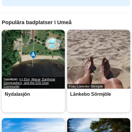
Populära badplatser i Umeå
Satellitbild:
(c) Esri, Maxar, Earthstar
Geographics, and the GIS User
Community
Foto: Länkebo Sörmjöle
Nydalasjön
Länkebo Sörmjöle