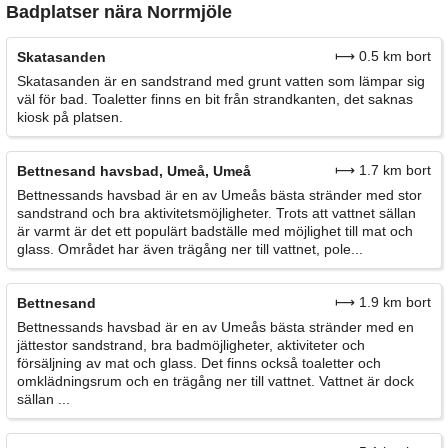
Badplatser nära Norrmjöle
⟼ 0.5 km bort
Skatasanden
Skatasanden är en sandstrand med grunt vatten som lämpar sig
väl för bad. Toaletter finns en bit från strandkanten, det saknas
kiosk på platsen.
⟼ 1.7 km bort
Bettnesand havsbad, Umeå, Umeå
Bettnessands havsbad är en av Umeås bästa stränder med stor
sandstrand och bra aktivitetsmöjligheter. Trots att vattnet sällan
är varmt är det ett populärt badställe med möjlighet till mat och
glass. Området har även trägång ner till vattnet, pole...
⟼ 1.9 km bort
Bettnesand
Bettnessands havsbad är en av Umeås bästa stränder med en
jättestor sandstrand, bra badmöjligheter, aktiviteter och
försäljning av mat och glass. Det finns också toaletter och
omklädningsrum och en trägång ner till vattnet. Vattnet är dock
sällan ...