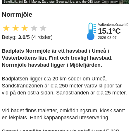
Satellitbild:
(c) Esri, Maxar, Earthstar Geographics, and the GIS User Community
Norrmjöle
Vattentemp(satellit):
★
★
★
★
★
15.1°C
Betyg:
3.0
/5 (4 röster)
2026-08-07
Badplats Norrmjöle är ett havsbad i Umeå i
Västerbottens län. Fint och trevligt havsbad.
Norrmjöle havsbad ligger i Mjölefjärden.
Badplatsen ligger c:a 20 km söder om Umeå.
Sandstrandzonen är c:a 250 meter varav klippor tar
vid på den östra sidan. Sandstranden är c:a 25 meter.
Vid badet finns toaletter, omkädningsrum, kiosk samt
en lekplats. Handikappanpassad uteservering.