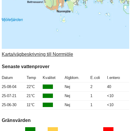
Karta/vägbeskrivning till Norrmjöle
Senaste vattenprover
Datum
Temp
Kvalitet
Algblom.
E.coli
I.entero
25-08-04
22°C
Nej
2
40
25-07-21
21°C
Nej
1
<10
25-06-30
11°C
Nej
1
<10
Gränsvärden