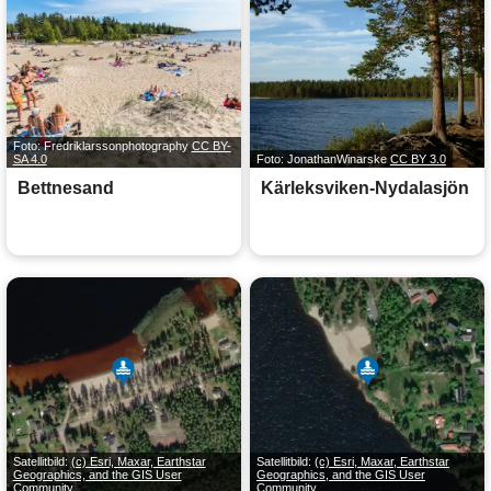
Foto: Fredriklarssonphotography
CC BY-
SA 4.0
Foto: JonathanWinarske
CC BY 3.0
Bettnesand
Kärleksviken-Nydalasjön
Satellitbild:
(c) Esri, Maxar, Earthstar
Satellitbild:
(c) Esri, Maxar, Earthstar
Geographics, and the GIS User
Geographics, and the GIS User
Community
Community