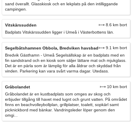
sand överallt. Glasskiosk och en lekplats på den intilliggande
campingen.
⟼ 8.6 km bort
Vitskärssudden
Badplats Vitskärssudden ligger i Umeå i Västerbottens län.
⟼ 9.1 km bort
Segelbåtshamnen Obbola, Bredviken havsbad
Bredvik Gästhamn - Umeå Segelsällskap är en badplats med en
fin sandstrand och en kiosk som säljer lättare mat och mjukglass.
Det är en pärla som är lämplig för alla åldrar och skyddad från
vinden. Parkering kan vara svårt varma dagar. Utedass.
⟼ 10 km bort
Gråbolandet
Gråbolandet är en kustbadplats som omges av skog och
erbjuder tillgång till havet med lugnt och grunt vatten. På området
finns en beachvolleybollplan, grillplatser, toalett, sopkärl samt
picknickbord med bänkar. Vandringsleder löper genom den
omgi...