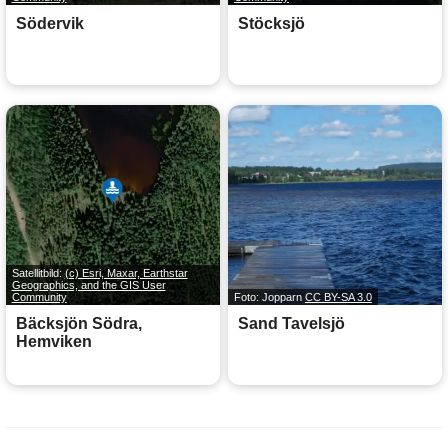
Södervik
Stöcksjö
Satellitbild:
(c) Esri, Maxar, Earthstar
Geographics, and the GIS User
Community
Foto: Jopparn
CC BY-SA 3.0
Bäcksjön Södra,
Sand Tavelsjö
Hemviken