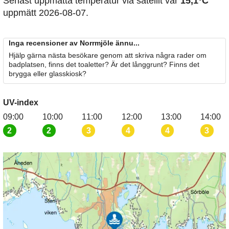
Senast uppmätta temperatur via satellit var
15,1°C
uppmätt 2026-08-07.
Inga recensioner av Norrmjöle ännu...
Hjälp gärna nästa besökare genom att skriva några rader om
badplatsen, finns det toaletter? Är det långgrunt? Finns det
brygga eller glasskiosk?
UV-index
09:00
10:00
11:00
12:00
13:00
14:00
2
2
3
4
4
3