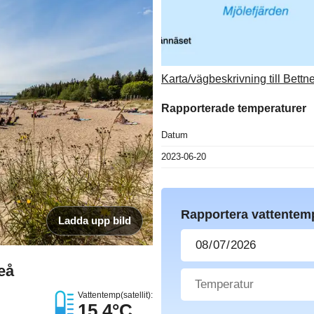
Karta/vägbeskrivning till Be
Rapporterade temperaturer
Datum
2023-06-20
Rapportera vattentem
Ladda upp bild
eå
Vattentemp(satellit):
15.4°C