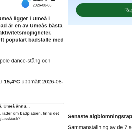
2026-08-06
 Umeå
ligger i Umeå i
bad är en av Umeås bästa
ktivitetsmöjligheter.
 ett populärt badställe med
, pole dance-stång och
ar
15,4°C
uppmätt 2026-08-
, Umeå ännu...
 rader om badplatsen, finns det
Senaste algblomningsrap
 glasskiosk?
Sammanställning av de 7 s