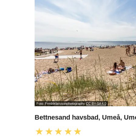
Foto: Fredriklarssonphotography
CC BY-SA 4.0
Bettnesand havsbad, Umeå, Um
★
★
★
★
★