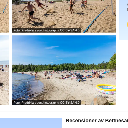
Foto: Fredriklarssonphotography
CC BY-SA 4.0
Foto: Fredriklarssonphotography
CC BY-SA 4.0
Recensioner av
Bettnesa