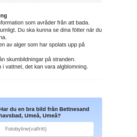
ong
information som avråder från att bada.
rumligt. Du ska kunna se dina fötter när du
na.
eten av alger som har spolats upp på
från skumbildningar på stranden.
m i vattnet, det kan vara algblomning.
Har du en bra bild från Bettnesand
havsbad, Umeå, Umeå?