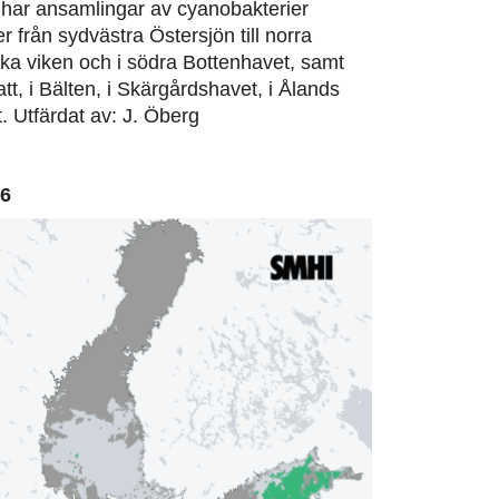
har ansamlingar av cyanobakterier
er från sydvästra Östersjön till norra
ska viken och i södra Bottenhavet, samt
att, i Bälten, i Skärgårdshavet, i Ålands
. Utfärdat av: J. Öberg
06