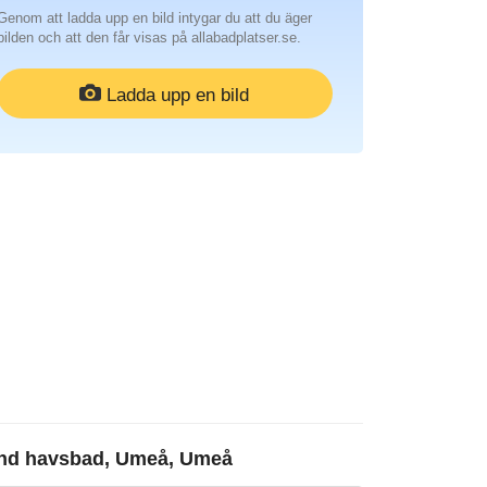
Genom att ladda upp en bild intygar du att du äger
bilden och att den får visas på allabadplatser.se.
Ladda upp en bild
nd havsbad, Umeå, Umeå