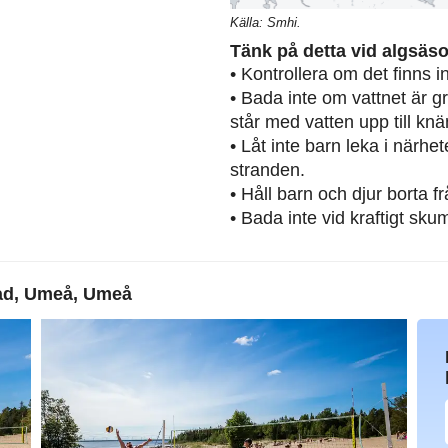
Källa: Smhi.
Tänk på detta vid algsäs
• Kontrollera om det finns 
• Bada inte om vattnet är g
står med vatten upp till knä
• Låt inte barn leka i närh
stranden.
• Håll barn och djur borta 
• Bada inte vid kraftigt sku
ad, Umeå, Umeå