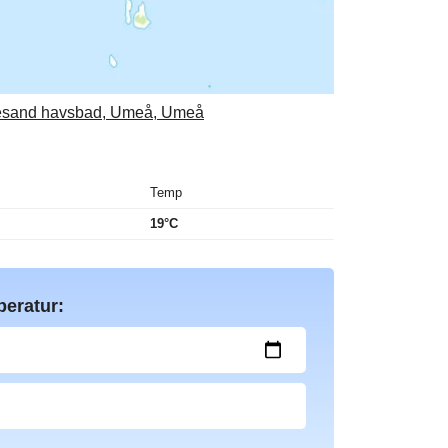
ttnesand havsbad, Umeå, Umeå
Temp
19°C
peratur: