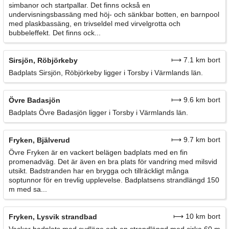
simbanor och startpallar. Det finns också en
undervisningsbassäng med höj- och sänkbar botten, en barnpool
med plaskbassäng, en trivseldel med virvelgrotta och
bubbeleffekt. Det finns ock...
⟼ 7.1 km bort
Sirsjön, Röbjörkeby
Badplats Sirsjön, Röbjörkeby ligger i Torsby i Värmlands län.
⟼ 9.6 km bort
Övre Badasjön
Badplats Övre Badasjön ligger i Torsby i Värmlands län.
⟼ 9.7 km bort
Fryken, Bjälverud
Övre Fryken är en vackert belägen badplats med en fin
promenadväg. Det är även en bra plats för vandring med milsvid
utsikt. Badstranden har en brygga och tillräckligt många
soptunnor för en trevlig upplevelse. Badplatsens strandlängd 150
m med sa...
⟼ 10 km bort
Fryken, Lysvik strandbad