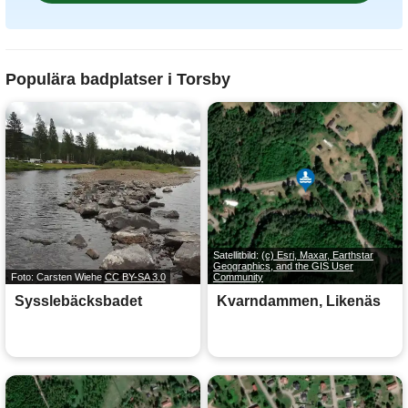
Populära badplatser i Torsby
Satellitbild:
(c) Esri, Maxar, Earthstar
Geographics, and the GIS User
Foto: Carsten Wiehe
CC BY-SA 3.0
Community
Sysslebäcksbadet
Kvarndammen, Likenäs