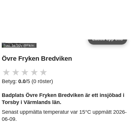
Ladda upp bild
Foto: ba7b0y
@Flickr.
Övre Fryken Bredviken
★
★
★
★
★
Betyg:
0.0
/5 (0 röster)
Badplats Övre Fryken Bredviken är ett insjöbad i
Torsby i Värmlands län.
Senast uppmätta temperatur var 15°C uppmätt 2026-
06-09.