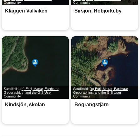
Community
Community
Kläggen Vallviken
Sirsjön, Röbjörkeby
Satellitbild:
(c) Esri, Maxar, Earthstar
Satellitbild:
(c) Esri, Maxar, Earthstar
Geographics, and the GIS User
Geographics, and the GIS User
Community
Community
Kindsjön, skolan
Bograngstjärn