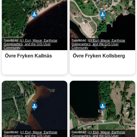
Satellitbild:
(c) Esri, Maxar, Earthstar
Satellitbild:
(c) Esri, Maxar, Earthstar
Geographics, and the GIS User
Geographics, and the GIS User
Community
Community
Övre Fryken Kallnäs
Övre Fryken Kollsberg
Satellitbild:
(c) Esri, Maxar, Earthstar
Satellitbild:
(c) Esri, Maxar, Earthstar
Geographics, and the GIS User
Geographics, and the GIS User