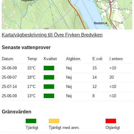
Karta/vägbeskrivning till Övre Fryken Bredviken
Senaste vattenprover
Datum
Temp
Kvalitet
Algblom.
E.coli
I.entero
26-06-09
15°C
Nej
15
<10
25-08-07
18°C
Nej
14
20
25-07-14
17°C
Nej
12
<10
25-06-09
13°C
Nej
8
<10
Gränsvärden
Tjänligt
Tjänligt med anm.
Otjänligt