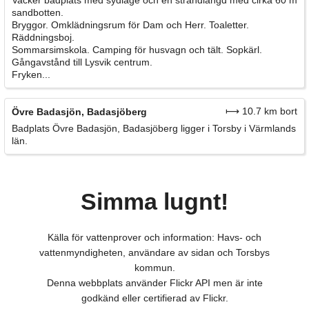
Vacker badplats med sydläge och en strandlängd med cirka 60 m
sandbotten.
Bryggor. Omklädningsrum för Dam och Herr. Toaletter.
Räddningsboj.
Sommarsimskola. Camping för husvagn och tält. Sopkärl.
Gångavstånd till Lysvik centrum.
Fryken...
⟼ 10.7 km bort
Övre Badasjön, Badasjöberg
Badplats Övre Badasjön, Badasjöberg ligger i Torsby i Värmlands
län.
Simma lugnt!
Källa för vattenprover och information: Havs- och
vattenmyndigheten, användare av sidan och Torsbys
kommun.
Denna webbplats använder Flickr API men är inte
godkänd eller certifierad av Flickr.