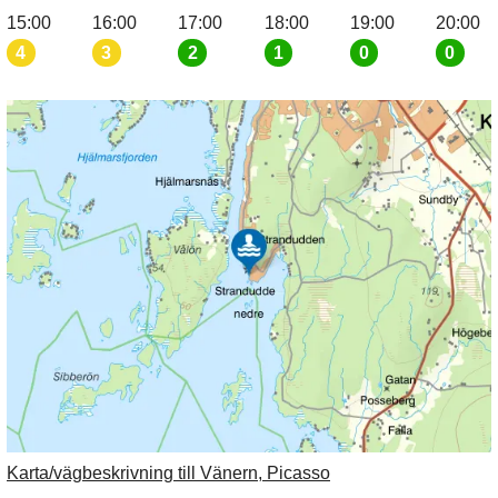
15:00
16:00
17:00
18:00
19:00
20:00
4
3
2
1
0
0
Karta/vägbeskrivning till Vänern, Picasso