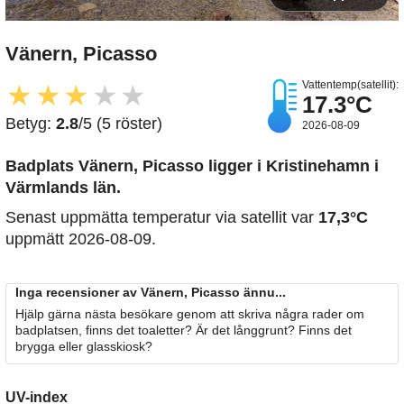
Vänern, Picasso
Vattentemp(satellit):
★
★
★
★
★
17.3°C
Betyg:
2.8
/5 (5 röster)
2026-08-09
Badplats Vänern, Picasso
ligger i Kristinehamn i
Värmlands län.
Senast uppmätta temperatur via satellit var
17,3°C
uppmätt 2026-08-09.
Inga recensioner av Vänern, Picasso ännu...
Hjälp gärna nästa besökare genom att skriva några rader om
badplatsen, finns det toaletter? Är det långgrunt? Finns det
brygga eller glasskiosk?
UV-index