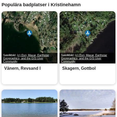
Populära badplatser i Kristinehamn
Satellitbild:
(c) Esri, Maxar, Earthstar
Satellitbild:
(c) Esri, Maxar, Earthstar
Geographics, and the GIS User
Geographics, and the GIS User
Community
Community
Vänern, Revsand I
Skagern, Gottbol