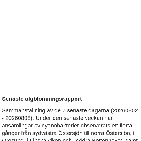
Senaste algblomningsrapport
Sammanställning av de 7 senaste dagarna (20260802
- 20260808): Under den senaste veckan har
ansamlingar av cyanobakterier observerats ett flertal
gånger från sydvästra Östersjön till norra Östersjön, i
Öresund, i Finska viken och i södra Bottenhavet, samt