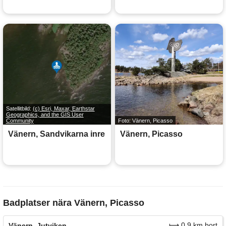
Satellitbild:
(c) Esri, Maxar, Earthstar
Geographics, and the GIS User
Community
Foto: Vänern, Picasso
Vänern, Sandvikarna inre
Vänern, Picasso
Badplatser nära Vänern, Picasso
⟼ 0.9 km bort
Vänern, Jutviken