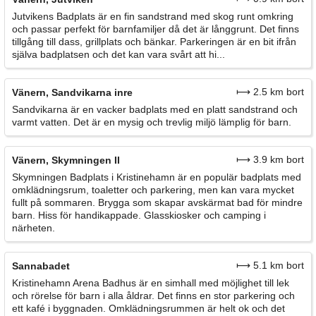
Jutvikens Badplats är en fin sandstrand med skog runt omkring
och passar perfekt för barnfamiljer då det är långgrunt. Det finns
tillgång till dass, grillplats och bänkar. Parkeringen är en bit ifrån
själva badplatsen och det kan vara svårt att hi...
⟼ 2.5 km bort
Vänern, Sandvikarna inre
Sandvikarna är en vacker badplats med en platt sandstrand och
varmt vatten. Det är en mysig och trevlig miljö lämplig för barn.
⟼ 3.9 km bort
Vänern, Skymningen II
Skymningen Badplats i Kristinehamn är en populär badplats med
omklädningsrum, toaletter och parkering, men kan vara mycket
fullt på sommaren. Brygga som skapar avskärmat bad för mindre
barn. Hiss för handikappade. Glasskiosker och camping i
närheten.
⟼ 5.1 km bort
Sannabadet
Kristinehamn Arena Badhus är en simhall med möjlighet till lek
och rörelse för barn i alla åldrar. Det finns en stor parkering och
ett kafé i byggnaden. Omklädningsrummen är helt ok och det