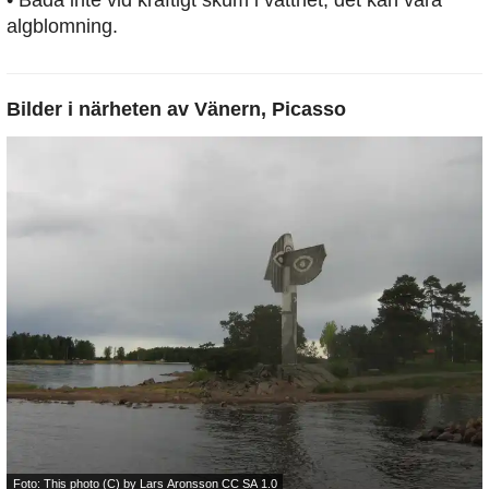
algblomning.
Bilder i närheten av
Vänern, Picasso
Foto: This photo (C) by Lars Aronsson
CC SA 1.0