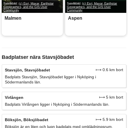
Satellitbild:
(c) Esri, Maxar, Earthstar
Satellitbild:
(c) Esri, Maxar, Earthstar
Geographics, and the GIS User
Geographics, and the GIS User
Community
Community
Malmen
Aspen
Badplatser nära Stavsjöbadet
⟼ 0.6 km bort
Stavsjön, Stavsjöbadet
Badplats Stavsjön, Stavsjöbadet ligger i Nyköping i
Södermanlands län.
⟼ 5 km bort
Virlången
Badplats Virlången ligger i Nyköping i Södermanlands län.
⟼ 5.9 km bort
Böksjön, Böksjöbadet
Böksjön är en liten och lugn badplats med omklädningsrum,