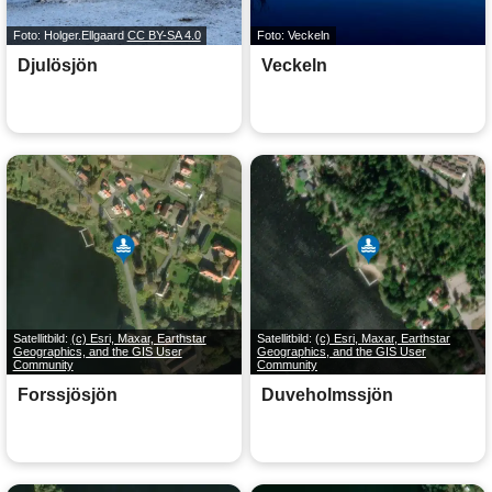
Foto: Holger.Ellgaard
CC BY-SA 4.0
Foto: Veckeln
Djulösjön
Veckeln
Satellitbild:
(c) Esri, Maxar, Earthstar
Satellitbild:
(c) Esri, Maxar, Earthstar
Geographics, and the GIS User
Geographics, and the GIS User
Community
Community
Forssjösjön
Duveholmssjön