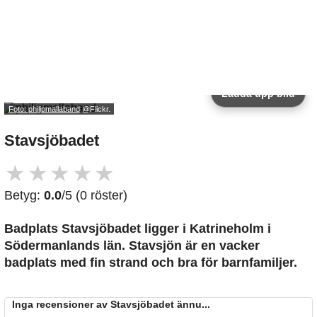
Ladda upp bild
Foto: philipmallaband
@Flickr.
Stavsjöbadet
★
★
★
★
★
Betyg:
0.0
/5 (0 röster)
Badplats Stavsjöbadet
ligger i Katrineholm i
Södermanlands län. Stavsjön är en vacker
badplats med fin strand och bra för barnfamiljer.
Inga recensioner av Stavsjöbadet ännu...