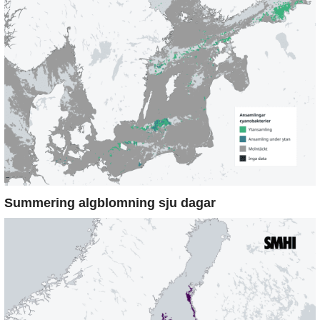
Summering algblomning sju dagar