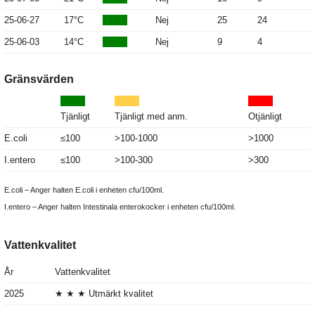
25-06-27
17°C
Nej
25
24
25-06-03
14°C
Nej
9
4
Gränsvärden
Tjänligt
Tjänligt med anm.
Otjänligt
E.coli
≤100
>100-1000
>1000
I.entero
≤100
>100-300
>300
E.coli – Anger halten E.coli i enheten cfu/100ml.
I.entero – Anger halten Intestinala enterokocker i enheten cfu/100ml.
Vattenkvalitet
År
Vattenkvalitet
2025
★ ★ ★ Utmärkt kvalitet