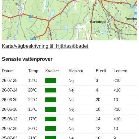
Karta/vägbeskrivning till Hjärtasjöbadet
Senaste vattenprover
Datum
Temp
Kvalitet
Algblom.
E.coli
I.entero
26-07-28
18°C
Nej
3
<10
26-07-14
20°C
Nej
4
<10
26-06-30
22°C
Nej
20
10
26-06-16
15°C
Nej
10
<10
25-08-12
17°C
Nej
14
<10
25-07-30
20°C
Nej
12
10
25-07-03
21°C
Nej
16
9