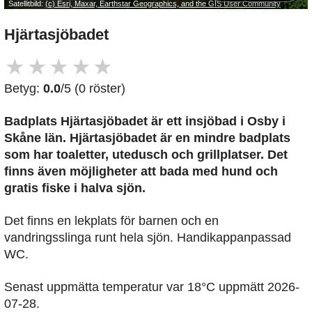
Satellitbild:
(c) Esri, Maxar, Earthstar Geographics, and the GIS User Community
Hjärtasjöbadet
★
★
★
★
★
Betyg:
0.0
/5 (0 röster)
Badplats Hjärtasjöbadet är ett insjöbad i Osby i
Skåne län. Hjärtasjöbadet är en mindre badplats
som har toaletter, utedusch och grillplatser. Det
finns även möjligheter att bada med hund och
gratis fiske i halva sjön.
Det finns en lekplats för barnen och en
vandringsslinga runt hela sjön. Handikappanpassad
WC.
Senast uppmätta temperatur var 18°C uppmätt 2026-
07-28.