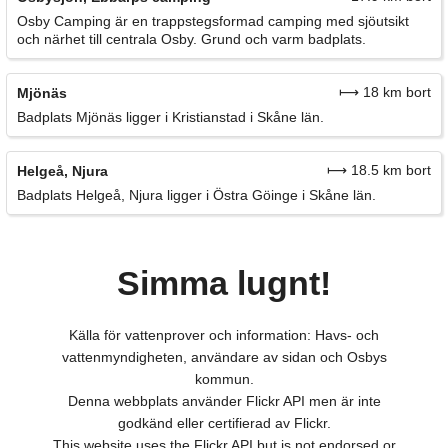
Osby Camping är en trappstegsformad camping med sjöutsikt
och närhet till centrala Osby. Grund och varm badplats.
⟼ 18 km bort
Mjönäs
Badplats Mjönäs ligger i Kristianstad i Skåne län.
⟼ 18.5 km bort
Helgeå, Njura
Badplats Helgeå, Njura ligger i Östra Göinge i Skåne län.
Simma lugnt!
Källa för vattenprover och information: Havs- och
vattenmyndigheten, användare av sidan och Osbys
kommun.
Denna webbplats använder Flickr API men är inte
godkänd eller certifierad av Flickr.
This website uses the Flickr API but is not endorsed or