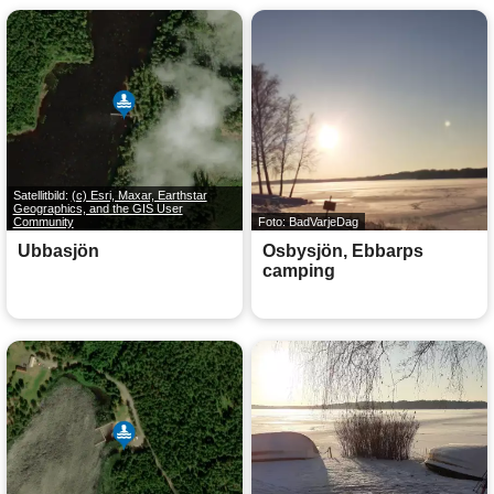
Satellitbild:
(c) Esri, Maxar, Earthstar
Geographics, and the GIS User
Community
Foto: BadVarjeDag
Ubbasjön
Osbysjön, Ebbarps
camping