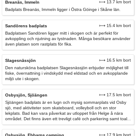
⟼ 13.7 km bort
Breanäs, Immeln
Badplats Breanäs, Immeln ligger i Östra Göinge i Skåne län.
⟼ 15.4 km bort
Sandörens badplats
Badplatsen Sandören ligger mitt i skogen och är perfekt för
avkoppling och njutning av tystnaden. Många besökare använder
även platsen som rastplats för fika.
⟼ 16.5 km bort
Slagesnässjön
Den natursköna badplatsen Slagesnässjön erbjuder möjlighet till
fiske, övernattning i vindskydd med eldstad och en avkopplande
miljö ute i skogen.
⟼ 17.5 km bort
Osbysjön, Sjöängen
Sjöängen badplats är en lugn och mysig sommarplats vid Osby
sjö, med aktiviteter som skateboard, volleyboll och en stor
lekplats. Bad kan vara påverkat av utloppet från Helge å nära
området. Det finns även ett trevligt café och parkering samt toal...
⟼ 17.9 km bort
Osbysjön, Ebbarps camping