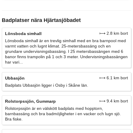
Badplatser nära Hjärtasjöbadet
⟼ 2.8 km bort
Lönsboda simhall
Lönsboda simhall är en trevlig simhall med en bra barnpool med
varmt vatten och lugnt klimat. 25-metersbassäng och en
grundare undervisningsbassäng. I 25 metersbassängen med 6
banor finns trampolin på 1 och 3 meter. Undervisningsbassängen
har vari...
⟼ 6.1 km bort
Ubbasjön
Badplats Ubbasjön ligger i Osby i Skåne län.
⟼ 9.4 km bort
Rolstorpssjön, Gummarp
Rolstorpssjön är en välskött badplats med hopptorn,
barnbassäng och bra badmöjligheter i en vacker och lugn sjö.
Bra fiske.