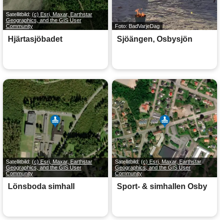
Satellitbild:
(c) Esri, Maxar, Earthstar
Geographics, and the GIS User
Community
Foto: BadVarjeDag
Hjärtasjöbadet
Sjöängen, Osbysjön
Satellitbild:
(c) Esri, Maxar, Earthstar
Satellitbild:
(c) Esri, Maxar, Earthstar
Geographics, and the GIS User
Geographics, and the GIS User
Community
Community
Lönsboda simhall
Sport- & simhallen Osby