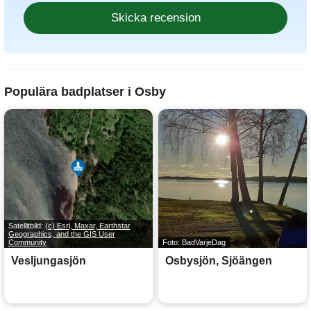
Populära badplatser i Osby
Satellitbild:
(c) Esri, Maxar, Earthstar
Geographics, and the GIS User
Community
Foto: BadVarjeDag
Vesljungasjön
Osbysjön, Sjöängen