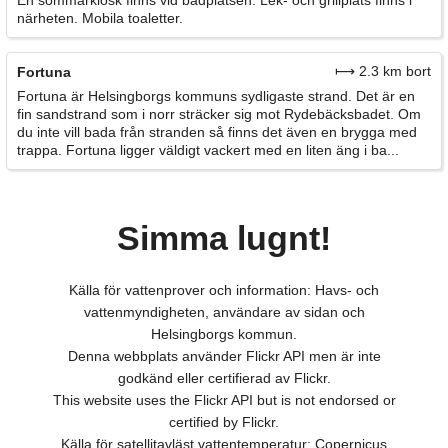
En sommarkiosk finns vid badplatsen. Lek- och grillplats finns i
närheten. Mobila toaletter.
⟼ 2.3 km bort
Fortuna
Fortuna är Helsingborgs kommuns sydligaste strand. Det är en
fin sandstrand som i norr sträcker sig mot Rydebäcksbadet. Om
du inte vill bada från stranden så finns det även en brygga med
trappa. Fortuna ligger väldigt vackert med en liten äng i ba...
Simma lugnt!
Källa för vattenprover och information: Havs- och
vattenmyndigheten, användare av sidan och
Helsingborgs kommun.
Denna webbplats använder Flickr API men är inte
godkänd eller certifierad av Flickr.
This website uses the Flickr API but is not endorsed or
certified by Flickr.
Källa för satellitavläst vattentemperatur: Copernicus