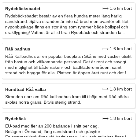
⟼ 1.6 km bort
Rydebäcksbadet
Rydebäcksbadet består av en flera hundra meter lång härlig
sandstrand. Själva stranden är inte så bred men ovanför ett litet
nyponbuskage finns en stor äng som rymmer både bollspel och
drakflygning! Vattnet är alltid bra i Rydebäck och stranden la...
⟼ 1.6 km bort
Råå badhus
Råå Kallbadhus är en populär badplats i Skåne med vacker utsikt
från bastun och välkomnande personal. Det är rent och snyggt
med möjlighet till både naken- och badkläderområden, samt
strand och brygga för alla. Platsen är öppen året runt och det f...
⟼ 1.8 km bort
Hundbad Råå vallar
Stranden norr om Råå kallbadhus fram till i höjd med Råå södra
skolas norra gräns. Bitvis stenig strand.
⟼ 1.8 km bort
Rydebäck
EU-bad med fler än 200 badande i snitt per dag.
Belägen i Öresund, lång sandstrand och gräsytor.