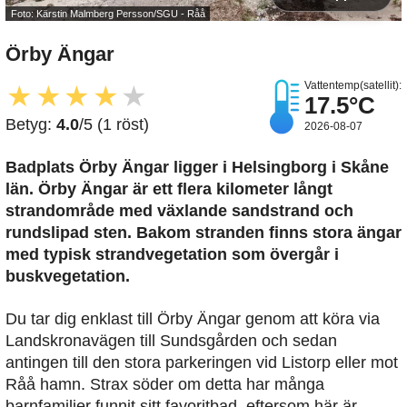
Foto: Kärstin Malmberg Persson/SGU - Råå
Örby Ängar
Vattentemp(satellit):
★
★
★
★
★
17.5°C
Betyg:
4.0
/5 (1 röst)
2026-08-07
Badplats Örby Ängar
ligger i Helsingborg i Skåne
län. Örby Ängar är ett flera kilometer långt
strandområde med växlande sandstrand och
rundslipad sten. Bakom stranden finns stora ängar
med typisk strandvegetation som övergår i
buskvegetation.
Du tar dig enklast till Örby Ängar genom att köra via
Landskronavägen till Sundsgården och sedan
antingen till den stora parkeringen vid Listorp eller mot
Råå hamn. Strax söder om detta har många
barnfamiljer funnit sitt favoritbad, eftersom här är