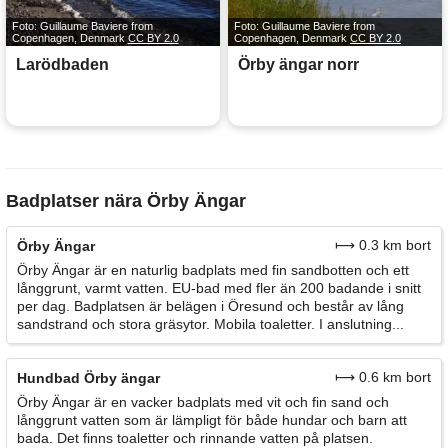
Foto: Guillaume Baviere from
Foto: Guillaume Baviere from
Copenhagen, Denmark
CC BY 2.0
Copenhagen, Denmark
CC BY 2.0
Larödbaden
Örby ängar norr
Badplatser nära Örby Ängar
⟼ 0.3 km bort
Örby Ängar
Örby Ängar är en naturlig badplats med fin sandbotten och ett
långgrunt, varmt vatten. EU-bad med fler än 200 badande i snitt
per dag. Badplatsen är belägen i Öresund och består av lång
sandstrand och stora gräsytor. Mobila toaletter. I anslutning...
⟼ 0.6 km bort
Hundbad Örby ängar
Örby Ängar är en vacker badplats med vit och fin sand och
långgrunt vatten som är lämpligt för både hundar och barn att
bada. Det finns toaletter och rinnande vatten på platsen.