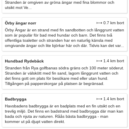
Stranden är omgiven av gröna ängar med fina blommor och
utsikt mot Ve...
⟼ 0.7 km bort
Örby ängar norr
Örby Ängar är en strand med fin sandbotten och långgrunt vatten
som är populär för bad med hundar och barn. Det finns två
offentliga toaletter och stranden har en naturlig känsla med
omgivande ängar och lite björkar här och där. Tidvis kan det var...
⟼ 1.4 km bort
Hundbad Rydebäck
Stranden från Rya golfbanas södra gräns och 100 meter söderut.
Stranden är välskött med fin sand, lagom långgrunt vatten och
det finns gott om plats för besökare med eller utan hund.
Tillgången på papperskorgar på platsen är begränsad.
⟼ 1.4 km bort
Badbrygga
Havsbadens badbrygga är en badplats med en fin utsikt och en
trevlig miljö. Det finns en badstrand med badbrygga där man kan
bada och njuta av naturen. Råås bästa badbrygga - man
kommer ut på djupt vatten direkt.