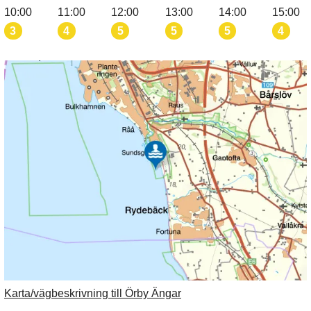
10:00
11:00
12:00
13:00
14:00
15:00
3
4
5
5
5
4
Karta/vägbeskrivning till Örby Ängar