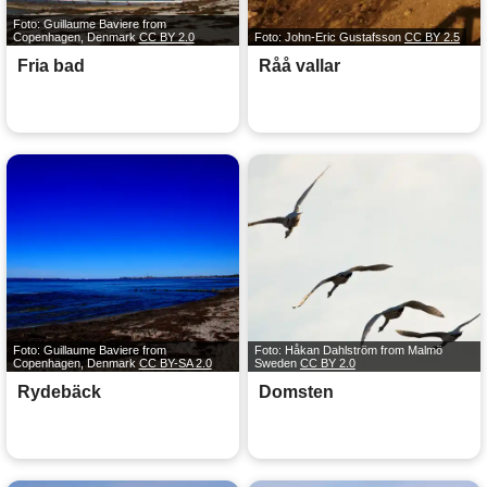
Foto: Guillaume Baviere from
Copenhagen, Denmark
CC BY 2.0
Foto: John-Eric Gustafsson
CC BY 2.5
Fria bad
Råå vallar
Foto: Guillaume Baviere from
Foto: Håkan Dahlström from Malmö
Copenhagen, Denmark
CC BY-SA 2.0
Sweden
CC BY 2.0
Rydebäck
Domsten