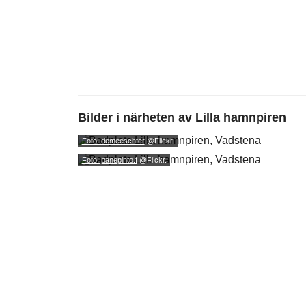
Bilder i närheten av
Lilla hamnpiren
Foto: demeeschter
@Flickr.
Foto: panepinto.f
@Flickr.