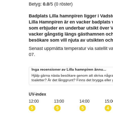
Betyg:
0.0
/5 (0 röster)
Badplats Lilla hamnpiren
ligger i Vadst
Lilla Hamnpiren är en vacker badplats
som erbjuder en underbar utsikt över V
vacker gångstig längs gästhamnen och
besökare som vill njuta av utsikten och
Senast uppmätta temperatur via satellit v
07.
Inga recensioner av Lilla hamnpiren ännu...
Hjälp gärna nästa besökare genom att skriva några
toaletter? Är det långgrunt? Finns det brygga eller
UV-index
12:00
13:00
14:00
15:0
5
5
5
4