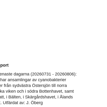
port
enaste dagarna (20260731 - 20260806):
har ansamlingar av cyanobakterier
er från sydvästra Östersjön till norra
ska viken och i södra Bottenhavet, samt
att, i Bälten, i Skärgårdshavet, i Ålands
. Utfärdat av: J. Öberg