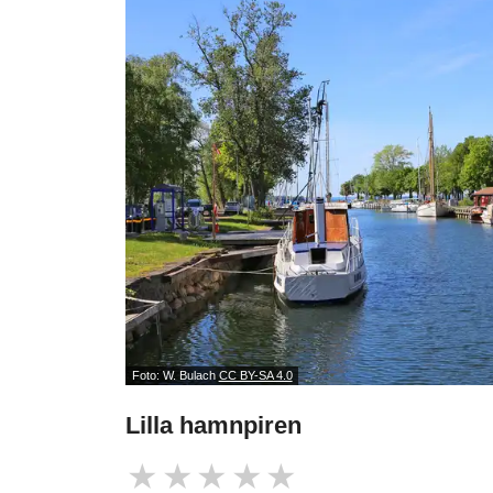
Foto: W. Bulach
CC BY-SA 4.0
Lilla hamnpiren
★
★
★
★
★