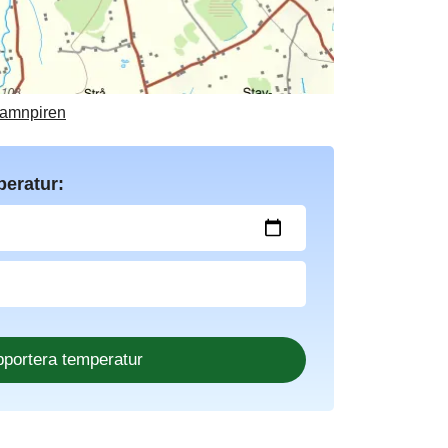
 hamnpiren
peratur: