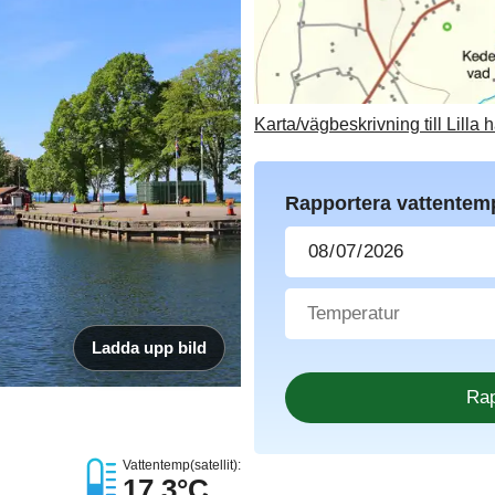
Karta/vägbeskrivning till Lilla
Rapportera vattentem
Ladda upp bild
Vattentemp(satellit):
17.3°C