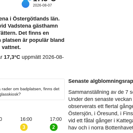
2026-08-07
ena i Östergötlands län.
 vid Vadstena gästhamn
ättern. Det finns en
 platsen är populär bland
 vattnet.
ar
17,3°C
uppmätt 2026-08-
Senaste algblomningsrap
 rader om badplatsen, finns det
Sammanställning av de 7 s
 glasskiosk?
Under den senaste veckan 
observerats ett flertal gång
Östersjön, i Öresund, i Fin
0
16:00
17:00
vid ett fåtal gånger i Katteg
hav och i norra Bottenhavet
3
2