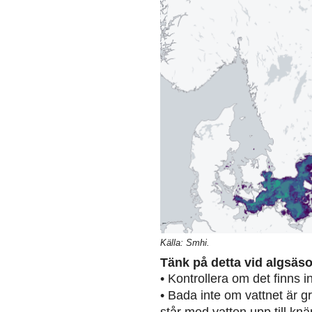
Källa: Smhi.
Tänk på detta vid algsäs
• Kontrollera om det finns 
• Bada inte om vattnet är g
står med vatten upp till knä