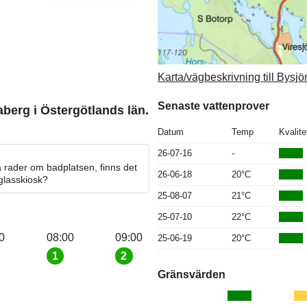
Karta/vägbeskrivning till Bysjö
Senaste vattenprover
aberg i Östergötlands län.
Datum
Temp
Kvalite
26-07-16
-
 rader om badplatsen, finns det
26-06-18
20°C
 glasskiosk?
25-08-07
21°C
25-07-10
22°C
0
08:00
09:00
25-06-19
20°C
1
2
Gränsvärden