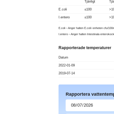
Tjänligt
Tjä
E.coli
≤100
>1
I.entero
≤100
>1
E.coli – Anger halten E.coli i enheten cfu/100m
I.entero – Anger halten Intestinala enterokoc
Rapporterade temperaturer
Datum
2022-01-09
2019-07-14
Rapportera vattentem