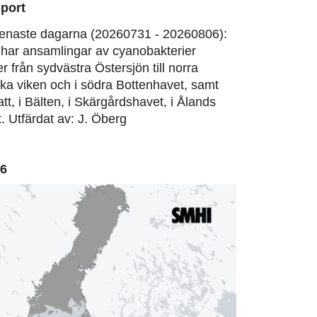
port
enaste dagarna (20260731 - 20260806):
har ansamlingar av cyanobakterier
er från sydvästra Östersjön till norra
ska viken och i södra Bottenhavet, samt
att, i Bälten, i Skärgårdshavet, i Ålands
. Utfärdat av: J. Öberg
06