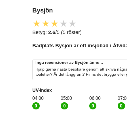
Bysjön
★
★
★
★
★
Betyg:
2.6
/5 (5 röster)
Badplats Bysjön är ett insjöbad i Åtvid
Inga recensioner av Bysjön ännu...
Hjälp gärna nästa besökare genom att skriva några
toaletter? Är det långgrunt? Finns det brygga eller
UV-index
04:00
05:00
06:00
07:0
0
0
0
0