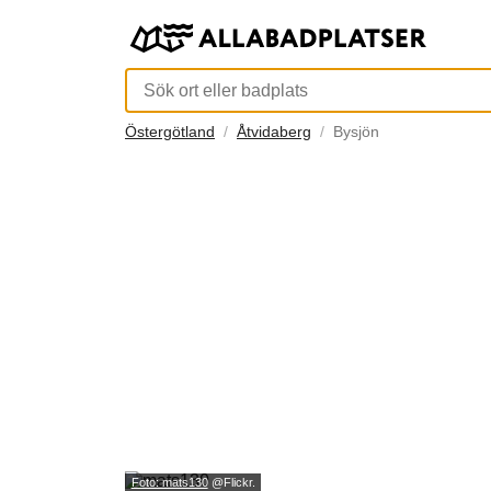
Östergötland
Åtvidaberg
Bysjön
Foto: mats130
@Flickr.