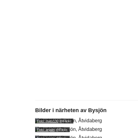
Bilder i närheten av
Bysjön
Foto: mats130
@Flickr.
Foto: anjalei
@Flickr.