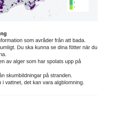
ong
information som avråder från att bada.
rumligt. Du ska kunna se dina fötter när du
na.
eten av alger som har spolats upp på
från skumbildningar på stranden.
m i vattnet, det kan vara algblomning.