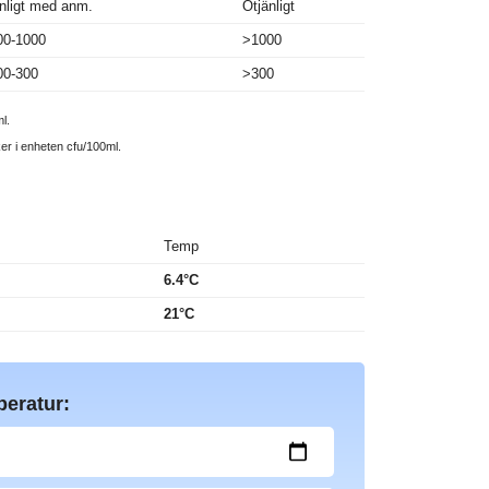
nligt med anm.
Otjänligt
00-1000
>1000
00-300
>300
l.
ker i enheten cfu/100ml.
Temp
6.4°C
21°C
peratur: