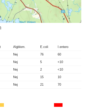
n
t
Algblom.
E.coli
I.entero
Nej
76
60
Nej
5
<10
Nej
2
<10
Nej
15
10
Nej
21
70