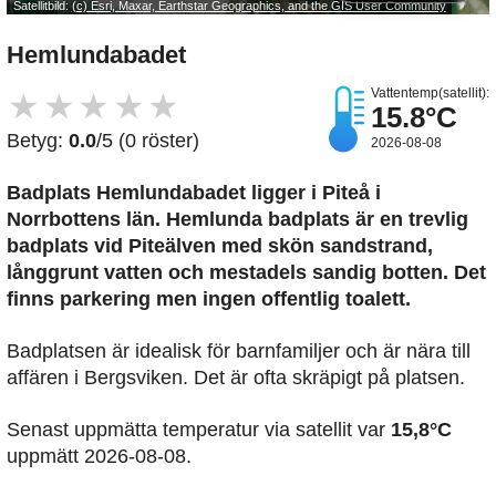
Satellitbild:
(c) Esri, Maxar, Earthstar Geographics, and the GIS User Community
Hemlundabadet
Vattentemp(satellit):
★
★
★
★
★
15.8°C
Betyg:
0.0
/5 (0 röster)
2026-08-08
Badplats Hemlundabadet
ligger i Piteå i
Norrbottens län. Hemlunda badplats är en trevlig
badplats vid Piteälven med skön sandstrand,
långgrunt vatten och mestadels sandig botten. Det
finns parkering men ingen offentlig toalett.
Badplatsen är idealisk för barnfamiljer och är nära till
affären i Bergsviken. Det är ofta skräpigt på platsen.
Senast uppmätta temperatur via satellit var
15,8°C
uppmätt 2026-08-08.