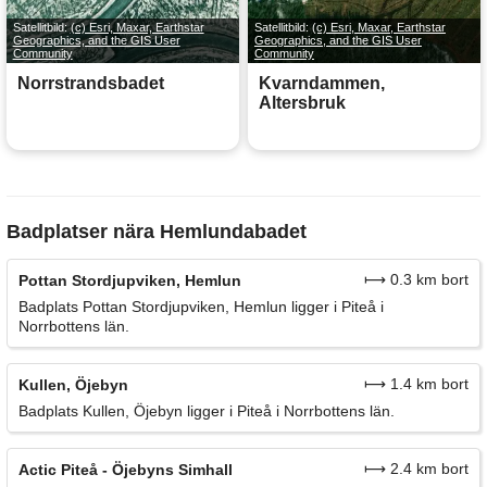
Satellitbild:
(c) Esri, Maxar, Earthstar
Satellitbild:
(c) Esri, Maxar, Earthstar
Geographics, and the GIS User
Geographics, and the GIS User
Community
Community
Norrstrandsbadet
Kvarndammen,
Altersbruk
Badplatser nära Hemlundabadet
⟼ 0.3 km bort
Pottan Stordjupviken, Hemlun
Badplats Pottan Stordjupviken, Hemlun ligger i Piteå i
Norrbottens län.
⟼ 1.4 km bort
Kullen, Öjebyn
Badplats Kullen, Öjebyn ligger i Piteå i Norrbottens län.
⟼ 2.4 km bort
Actic Piteå - Öjebyns Simhall