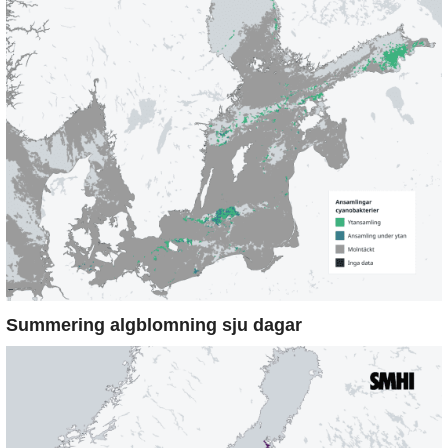
Summering algblomning sju dagar