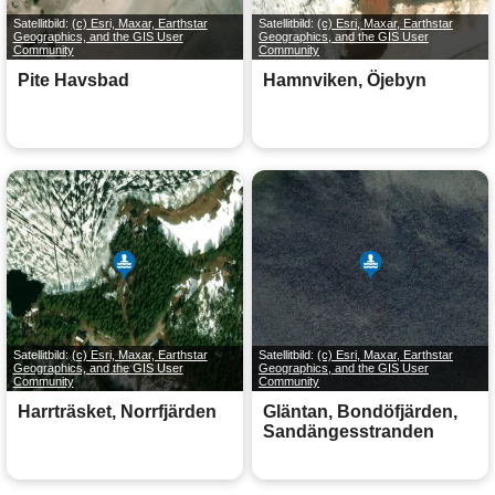
Satellitbild:
(c) Esri, Maxar, Earthstar
Satellitbild:
(c) Esri, Maxar, Earthstar
Geographics, and the GIS User
Geographics, and the GIS User
Community
Community
Pite Havsbad
Hamnviken, Öjebyn
Satellitbild:
(c) Esri, Maxar, Earthstar
Satellitbild:
(c) Esri, Maxar, Earthstar
Geographics, and the GIS User
Geographics, and the GIS User
Community
Community
Harrträsket, Norrfjärden
Gläntan, Bondöfjärden,
Sandängesstranden