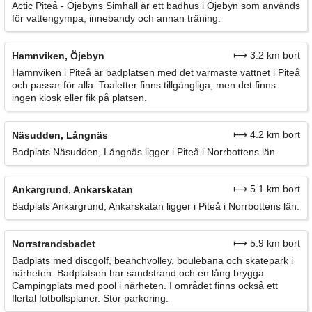
Actic Piteå - Öjebyns Simhall är ett badhus i Öjebyn som används
för vattengympa, innebandy och annan träning.
⟼ 3.2 km bort
Hamnviken, Öjebyn
Hamnviken i Piteå är badplatsen med det varmaste vattnet i Piteå
och passar för alla. Toaletter finns tillgängliga, men det finns
ingen kiosk eller fik på platsen.
⟼ 4.2 km bort
Näsudden, Långnäs
Badplats Näsudden, Långnäs ligger i Piteå i Norrbottens län.
⟼ 5.1 km bort
Ankargrund, Ankarskatan
Badplats Ankargrund, Ankarskatan ligger i Piteå i Norrbottens län.
⟼ 5.9 km bort
Norrstrandsbadet
Badplats med discgolf, beahchvolley, boulebana och skatepark i
närheten. Badplatsen har sandstrand och en lång brygga.
Campingplats med pool i närheten. I området finns också ett
flertal fotbollsplaner. Stor parkering.