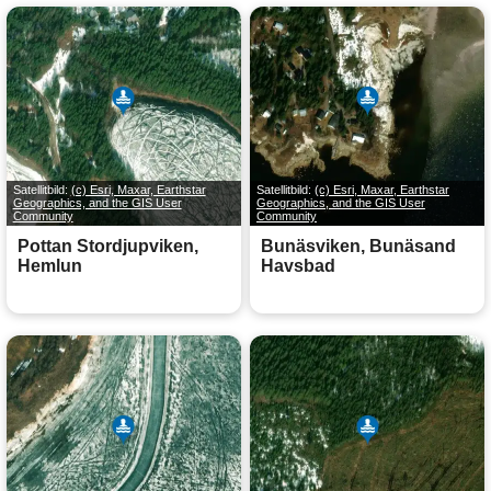
Satellitbild:
(c) Esri, Maxar, Earthstar
Satellitbild:
(c) Esri, Maxar, Earthstar
Geographics, and the GIS User
Geographics, and the GIS User
Community
Community
Pottan Stordjupviken,
Bunäsviken, Bunäsand
Hemlun
Havsbad