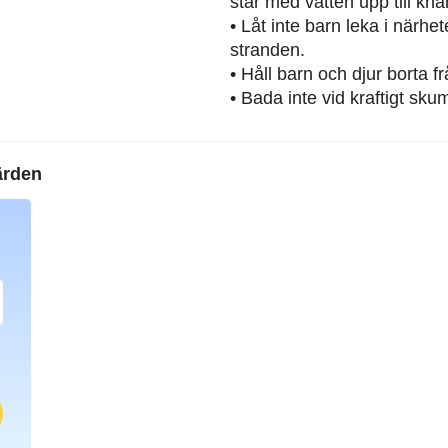
står med vatten upp till knä
• Låt inte barn leka i närh
stranden.
• Håll barn och djur borta 
• Bada inte vid kraftigt sku
ärden