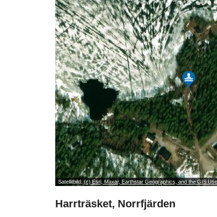
Satellitbild:
(c) Esri, Maxar, Earthstar Geographics, and the GIS U
Harrträsket, Norrfjärden