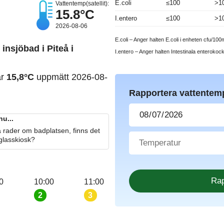
E.coli
≤100
>1
Vattentemp(satellit):
15.8°C
I.entero
≤100
>1
2026-08-06
E.coli – Anger halten E.coli i enheten cfu/100m
 insjöbad i Piteå i
I.entero – Anger halten Intestinala enterokoc
ar
15,8°C
uppmätt 2026-08-
Rapportera vattentem
nu...
 rader om badplatsen, finns det
 glasskiosk?
0
10:00
11:00
2
3