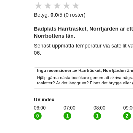
★
★
★
★
★
Betyg:
0.0
/5 (0 röster)
Badplats Harrträsket, Norrfjärden är ett
Norrbottens län.
Senast uppmätta temperatur via satellit v
06.
Inga recensioner av Harrträsket, Norrfjärden än
Hjälp gärna nästa besökare genom att skriva några
toaletter? Är det långgrunt? Finns det brygga eller
UV-index
06:00
07:00
08:00
09:0
0
1
1
2