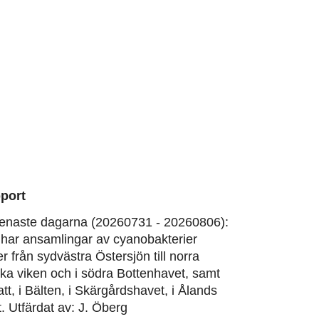
port
enaste dagarna (20260731 - 20260806):
har ansamlingar av cyanobakterier
er från sydvästra Östersjön till norra
ska viken och i södra Bottenhavet, samt
att, i Bälten, i Skärgårdshavet, i Ålands
. Utfärdat av: J. Öberg