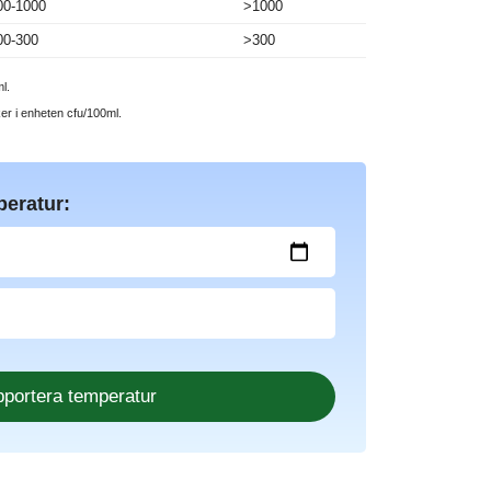
00-1000
>1000
00-300
>300
l.
ker i enheten cfu/100ml.
peratur: