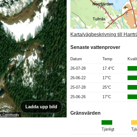
Karta/vägbeskrivning till Harrtr
Senaste vattenprover
Datum
Temp
Kvali
26-07-28
17.4°C
26-06-22
17°C
25-07-28
25°C
25-06-26
17°C
Ladda upp bild
Gränsvärden
ser Community
Tjänligt
Tjä