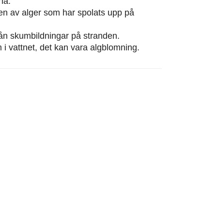
na.
eten av alger som har spolats upp på
från skumbildningar på stranden.
m i vattnet, det kan vara algblomning.