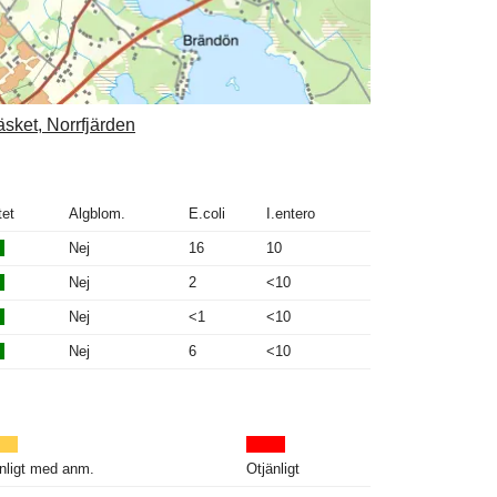
äsket, Norrfjärden
tet
Algblom.
E.coli
I.entero
Nej
16
10
Nej
2
<10
Nej
<1
<10
Nej
6
<10
nligt med anm.
Otjänligt