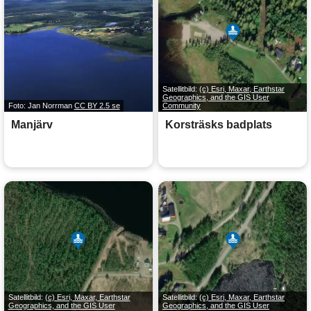
Satellitbild:
(c) Esri, Maxar, Earthstar
Geographics, and the GIS User
Foto: Jan Norrman
CC BY 2.5 se
Community
Manjärv
Korsträsks badplats
Satellitbild:
(c) Esri, Maxar, Earthstar
Satellitbild:
(c) Esri, Maxar, Earthstar
Geographics, and the GIS User
Geographics, and the GIS User