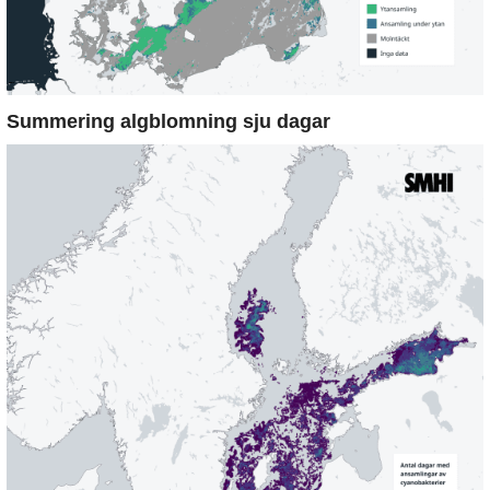
Summering algblomning sju dagar