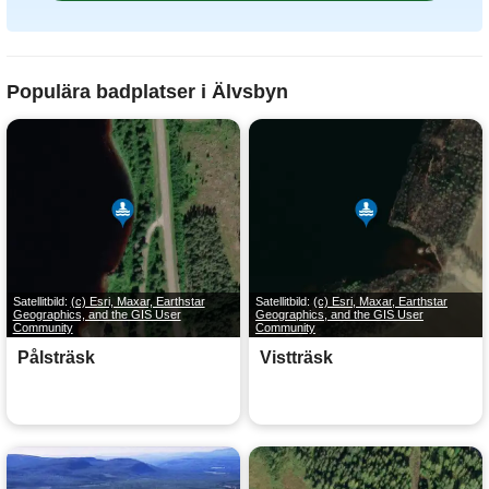
Populära badplatser i Älvsbyn
Satellitbild:
(c) Esri, Maxar, Earthstar
Satellitbild:
(c) Esri, Maxar, Earthstar
Geographics, and the GIS User
Geographics, and the GIS User
Community
Community
Pålsträsk
Vistträsk