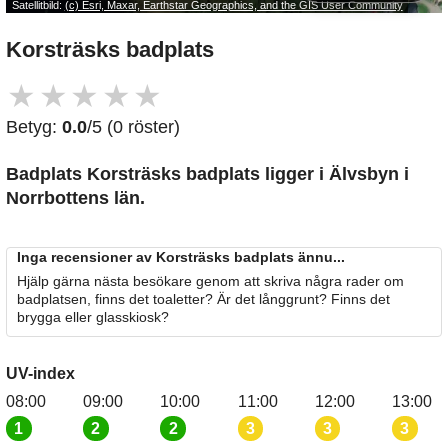
Satellitbild:
(c) Esri, Maxar, Earthstar Geographics, and the GIS User Community
Korsträsks badplats
★
★
★
★
★
Betyg:
0.0
/5 (0 röster)
Badplats Korsträsks badplats
ligger i Älvsbyn i
Norrbottens län.
Inga recensioner av Korsträsks badplats ännu...
Hjälp gärna nästa besökare genom att skriva några rader om
badplatsen, finns det toaletter? Är det långgrunt? Finns det
brygga eller glasskiosk?
UV-index
08:00
09:00
10:00
11:00
12:00
13:00
1
2
2
3
3
3