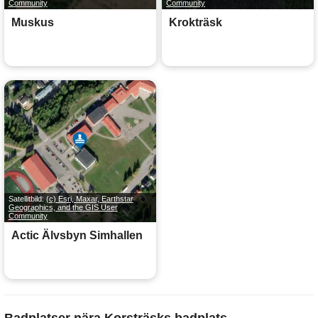
Community
Community
Muskus
Krokträsk
Satellitbild:
(c) Esri, Maxar, Earthstar
Geographics, and the GIS User
Community
Actic Älvsbyn Simhallen
Badplatser nära Korsträsks badplats