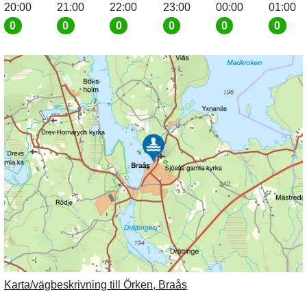
20:00
21:00
22:00
23:00
00:00
01:00
0
0
0
0
0
0
Karta/vägbeskrivning till Örken, Braås