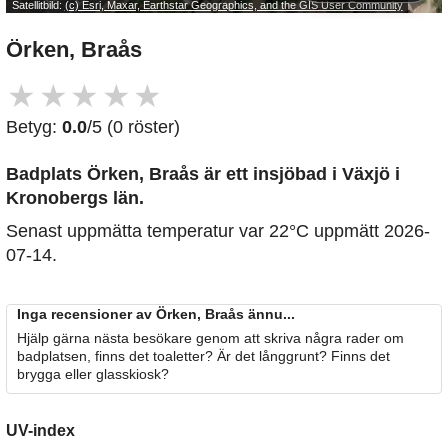
Satellitbild:
(c) Esri, Maxar, Earthstar Geographics, and the GIS User Community
Örken, Braås
★
★
★
★
★
Betyg:
0.0
/5 (0 röster)
Badplats Örken, Braås är ett insjöbad i Växjö i
Kronobergs län.
Senast uppmätta temperatur var 22°C uppmätt 2026-
07-14.
Inga recensioner av Örken, Braås ännu...
Hjälp gärna nästa besökare genom att skriva några rader om
badplatsen, finns det toaletter? Är det långgrunt? Finns det
brygga eller glasskiosk?
UV-index