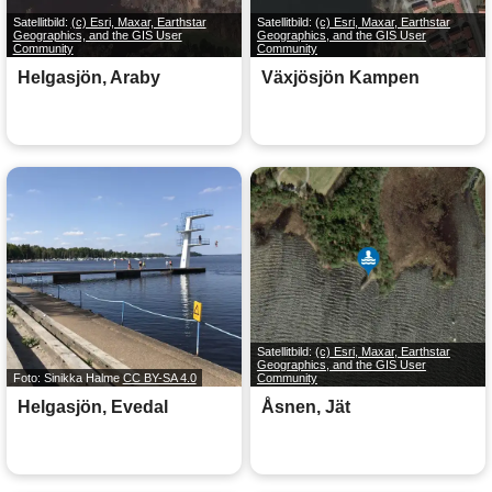
Satellitbild:
(c) Esri, Maxar, Earthstar
Satellitbild:
(c) Esri, Maxar, Earthstar
Geographics, and the GIS User
Geographics, and the GIS User
Community
Community
Helgasjön, Araby
Växjösjön Kampen
Satellitbild:
(c) Esri, Maxar, Earthstar
Geographics, and the GIS User
Foto: Sinikka Halme
CC BY-SA 4.0
Community
Helgasjön, Evedal
Åsnen, Jät