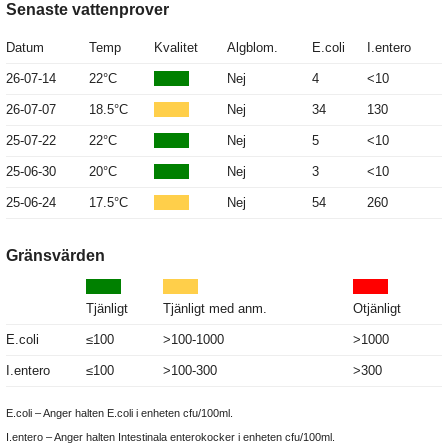
Senaste vattenprover
Datum
Temp
Kvalitet
Algblom.
E.coli
I.entero
26-07-14
22°C
Nej
4
<10
26-07-07
18.5°C
Nej
34
130
25-07-22
22°C
Nej
5
<10
25-06-30
20°C
Nej
3
<10
25-06-24
17.5°C
Nej
54
260
Gränsvärden
Tjänligt
Tjänligt med anm.
Otjänligt
E.coli
≤100
>100-1000
>1000
I.entero
≤100
>100-300
>300
E.coli – Anger halten E.coli i enheten cfu/100ml.
I.entero – Anger halten Intestinala enterokocker i enheten cfu/100ml.