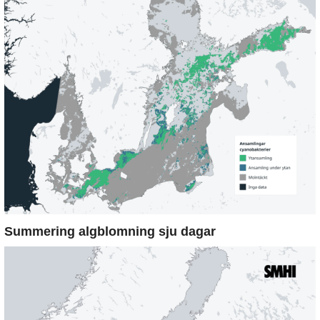
Summering algblomning sju dagar