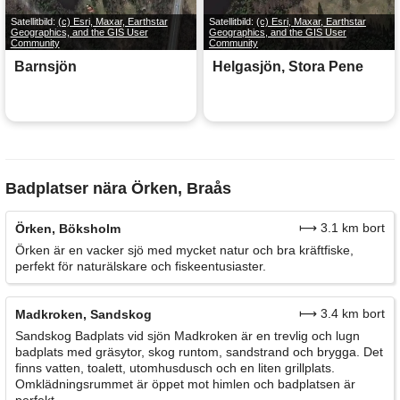
Satellitbild:
(c) Esri, Maxar, Earthstar
Satellitbild:
(c) Esri, Maxar, Earthstar
Geographics, and the GIS User
Geographics, and the GIS User
Community
Community
Barnsjön
Helgasjön, Stora Pene
Badplatser nära Örken, Braås
⟼ 3.1 km bort
Örken, Böksholm
Örken är en vacker sjö med mycket natur och bra kräftfiske,
perfekt för naturälskare och fiskeentusiaster.
⟼ 3.4 km bort
Madkroken, Sandskog
Sandskog Badplats vid sjön Madkroken är en trevlig och lugn
badplats med gräsytor, skog runtom, sandstrand och brygga. Det
finns vatten, toalett, utomhusdusch och en liten grillplats.
Omklädningsrummet är öppet mot himlen och badplatsen är