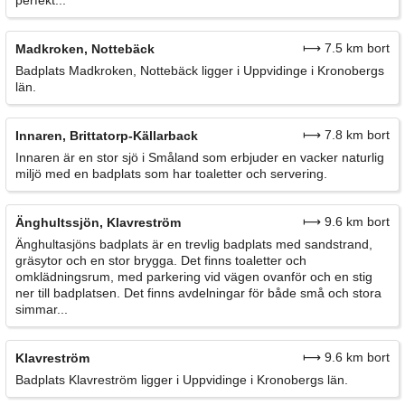
perfekt...
⟼ 7.5 km bort
Madkroken, Nottebäck
Badplats Madkroken, Nottebäck ligger i Uppvidinge i Kronobergs
län.
⟼ 7.8 km bort
Innaren, Brittatorp-Källarback
Innaren är en stor sjö i Småland som erbjuder en vacker naturlig
miljö med en badplats som har toaletter och servering.
⟼ 9.6 km bort
Änghultssjön, Klavreström
Änghultasjöns badplats är en trevlig badplats med sandstrand,
gräsytor och en stor brygga. Det finns toaletter och
omklädningsrum, med parkering vid vägen ovanför och en stig
ner till badplatsen. Det finns avdelningar för både små och stora
simmar...
⟼ 9.6 km bort
Klavreström
Badplats Klavreström ligger i Uppvidinge i Kronobergs län.