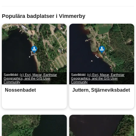
Populära badplatser i Vimmerby
Satellitbild:
(c) Esri, Maxar, Earthstar
Satellitbild:
(c) Esri, Maxar, Earthstar
Geographics, and the GIS User
Geographics, and the GIS User
Community
Community
Nossenbadet
Juttern, Stjärneviksbadet