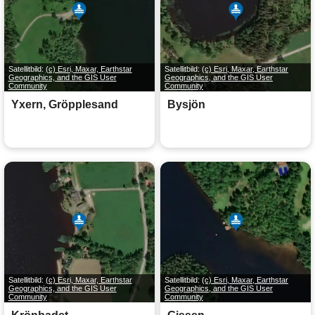
Satellitbild:
(c) Esri, Maxar, Earthstar
Satellitbild:
(c) Esri, Maxar, Earthstar
Geographics, and the GIS User
Geographics, and the GIS User
Community
Community
Yxern, Gröpplesand
Bysjön
Satellitbild:
(c) Esri, Maxar, Earthstar
Satellitbild:
(c) Esri, Maxar, Earthstar
Geographics, and the GIS User
Geographics, and the GIS User
Community
Community