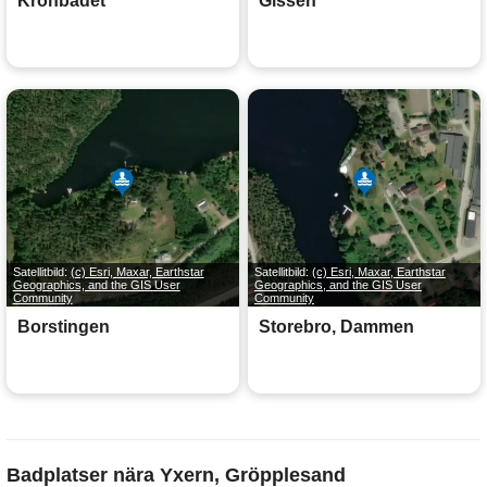
Krönbadet
Gissen
Satellitbild:
(c) Esri, Maxar, Earthstar
Satellitbild:
(c) Esri, Maxar, Earthstar
Geographics, and the GIS User
Geographics, and the GIS User
Community
Community
Borstingen
Storebro, Dammen
Badplatser nära Yxern, Gröpplesand