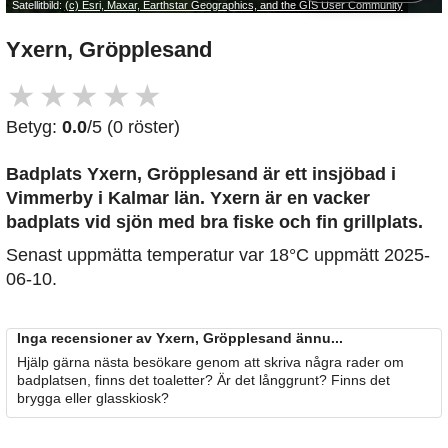
Satellitbild:
(c) Esri, Maxar, Earthstar Geographics, and the GIS User Community
Yxern, Gröpplesand
★
★
★
★
★
Betyg:
0.0
/5 (0 röster)
Badplats Yxern, Gröpplesand är ett insjöbad i
Vimmerby i Kalmar län. Yxern är en vacker
badplats vid sjön med bra fiske och fin grillplats.
Senast uppmätta temperatur var 18°C uppmätt 2025-
06-10.
Inga recensioner av Yxern, Gröpplesand ännu...
Hjälp gärna nästa besökare genom att skriva några rader om
badplatsen, finns det toaletter? Är det långgrunt? Finns det
brygga eller glasskiosk?