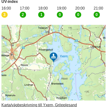
UV-index
16:00
17:00
18:00
19:00
20:00
21:00
3
2
1
0
0
0
Karta/vägbeskrivning till Yxern, Gröpplesand