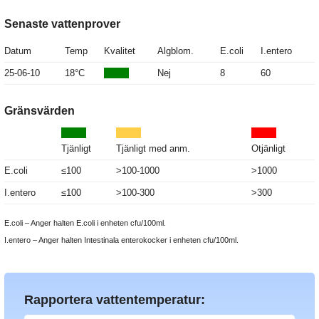
Senaste vattenprover
Datum
Temp
Kvalitet
Algblom.
E.coli
I.entero
25-06-10
18°C
Nej
8
60
Gränsvärden
Tjänligt
Tjänligt med anm.
Otjänligt
E.coli
≤100
>100-1000
>1000
I.entero
≤100
>100-300
>300
E.coli – Anger halten E.coli i enheten cfu/100ml.
I.entero – Anger halten Intestinala enterokocker i enheten cfu/100ml.
Rapportera vattentemperatur: