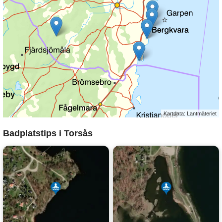
Kartdata: Lantmäteriet
Badplatstips i Torsås