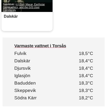
Satellitbild:
(c) Esri, Maxar, Earthstar
Geographics, and the GIS User
Community
Dalskär
Varmaste vattnet i Torsås
Fulvik
18,5°C
Dalskär
18,4°C
Djursvik
18,4°C
Iglasjön
18,4°C
Badudden
18,3°C
Skeppevik
18,3°C
Södra Kärr
18,2°C