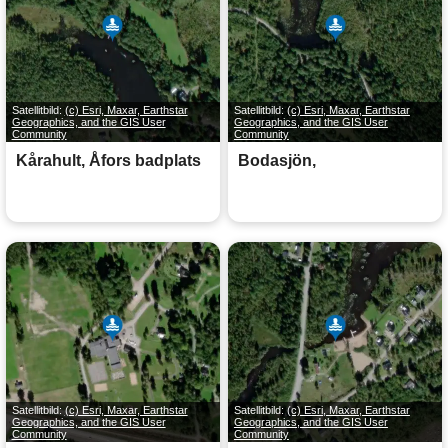
Satellitbild:
(c) Esri, Maxar, Earthstar
Satellitbild:
(c) Esri, Maxar, Earthstar
Geographics, and the GIS User
Geographics, and the GIS User
Community
Community
Kårahult, Åfors badplats
Bodasjön,
Satellitbild:
(c) Esri, Maxar, Earthstar
Satellitbild:
(c) Esri, Maxar, Earthstar
Geographics, and the GIS User
Geographics, and the GIS User
Community
Community