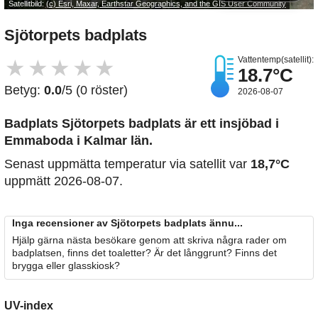
Satellitbild:
(c) Esri, Maxar, Earthstar Geographics, and the GIS User Community
Sjötorpets badplats
Vattentemp(satellit):
★
★
★
★
★
18.7°C
Betyg:
0.0
/5 (0 röster)
2026-08-07
Badplats Sjötorpets badplats är ett insjöbad i
Emmaboda i Kalmar län.
Senast uppmätta temperatur via satellit var
18,7°C
uppmätt 2026-08-07.
Inga recensioner av Sjötorpets badplats ännu...
Hjälp gärna nästa besökare genom att skriva några rader om
badplatsen, finns det toaletter? Är det långgrunt? Finns det
brygga eller glasskiosk?
UV-index