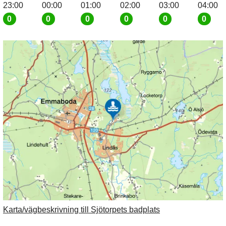
23:00
00:00
01:00
02:00
03:00
04:00
0
0
0
0
0
0
Karta/vägbeskrivning till Sjötorpets badplats