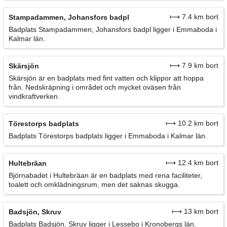
⟼ 7.4 km bort
Stampadammen, Johansfors badpl
Badplats Stampadammen, Johansfors badpl ligger i Emmaboda i
Kalmar län.
⟼ 7.9 km bort
Skärsjön
Skärsjön är en badplats med fint vatten och klippor att hoppa
från. Nedskräpning i området och mycket oväsen från
vindkraftverken.
⟼ 10.2 km bort
Törestorps badplats
Badplats Törestorps badplats ligger i Emmaboda i Kalmar län.
⟼ 12.4 km bort
Hultebräan
Björnabadet i Hultebräan är en badplats med rena faciliteter,
toalett och omklädningsrum, men det saknas skugga.
⟼ 13 km bort
Badsjön, Skruv
Badplats Badsjön, Skruv ligger i Lessebo i Kronobergs län.