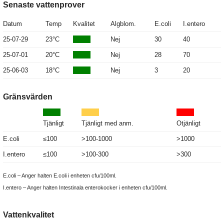
Senaste vattenprover
Datum
Temp
Kvalitet
Algblom.
E.coli
I.entero
25-07-29
23°C
Nej
30
40
25-07-01
20°C
Nej
28
70
25-06-03
18°C
Nej
3
20
Gränsvärden
Tjänligt
Tjänligt med anm.
Otjänligt
E.coli
≤100
>100-1000
>1000
I.entero
≤100
>100-300
>300
E.coli – Anger halten E.coli i enheten cfu/100ml.
I.entero – Anger halten Intestinala enterokocker i enheten cfu/100ml.
Vattenkvalitet