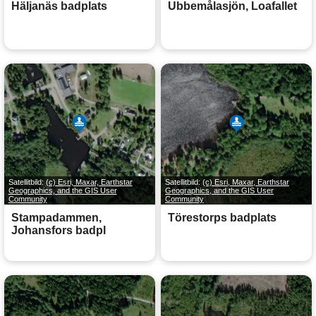
Häljanäs badplats
Ubbemålasjön, Loafallet
Satellitbild:
(c) Esri, Maxar, Earthstar
Satellitbild:
(c) Esri, Maxar, Earthstar
Geographics, and the GIS User
Geographics, and the GIS User
Community
Community
Stampadammen,
Törestorps badplats
Johansfors badpl