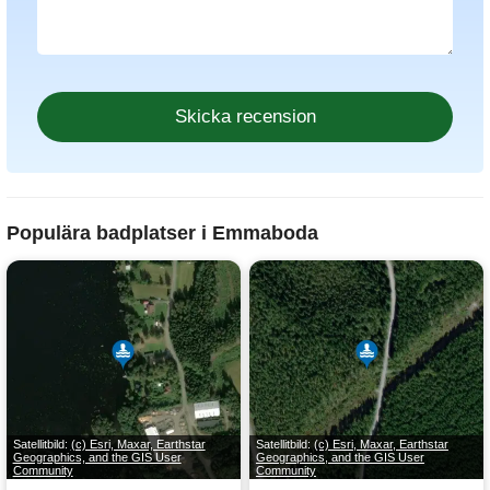
Populära badplatser i Emmaboda
Satellitbild:
(c) Esri, Maxar, Earthstar
Satellitbild:
(c) Esri, Maxar, Earthstar
Geographics, and the GIS User
Geographics, and the GIS User
Community
Community