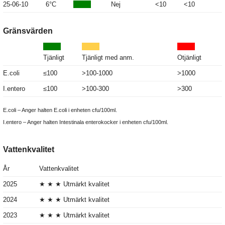
25-06-10
6°C
Nej
<10
<10
Gränsvärden
Tjänligt
Tjänligt med anm.
Otjänligt
E.coli
≤100
>100-1000
>1000
I.entero
≤100
>100-300
>300
E.coli – Anger halten E.coli i enheten cfu/100ml.
I.entero – Anger halten Intestinala enterokocker i enheten cfu/100ml.
Vattenkvalitet
År
Vattenkvalitet
2025
★ ★ ★ Utmärkt kvalitet
2024
★ ★ ★ Utmärkt kvalitet
2023
★ ★ ★ Utmärkt kvalitet