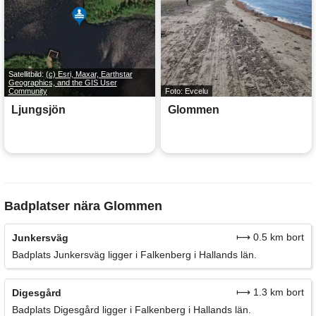
Satellitbild:
(c) Esri, Maxar, Earthstar
Geographics, and the GIS User
Community
Foto: Evcelu
Ljungsjön
Glommen
Badplatser nära Glommen
⟼ 0.5 km bort
Junkersväg
Badplats Junkersväg ligger i Falkenberg i Hallands län.
⟼ 1.3 km bort
Digesgård
Badplats Digesgård ligger i Falkenberg i Hallands län.