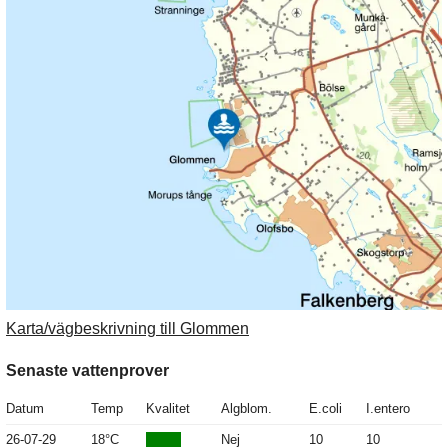
Karta/vägbeskrivning till Glommen
Senaste vattenprover
Datum
Temp
Kvalitet
Algblom.
E.coli
I.entero
26-07-29
18°C
Nej
10
10