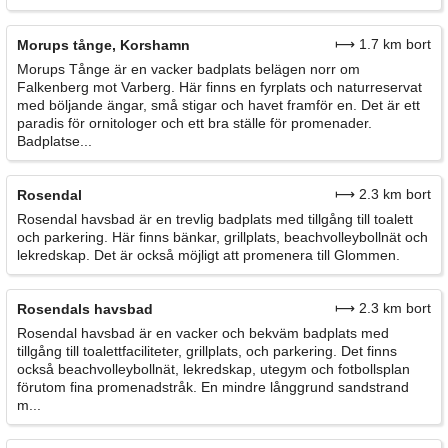
⟼ 1.7 km bort
Morups tånge, Korshamn
Morups Tånge är en vacker badplats belägen norr om
Falkenberg mot Varberg. Här finns en fyrplats och naturreservat
med böljande ängar, små stigar och havet framför en. Det är ett
paradis för ornitologer och ett bra ställe för promenader.
Badplatse...
⟼ 2.3 km bort
Rosendal
Rosendal havsbad är en trevlig badplats med tillgång till toalett
och parkering. Här finns bänkar, grillplats, beachvolleybollnät och
lekredskap. Det är också möjligt att promenera till Glommen.
⟼ 2.3 km bort
Rosendals havsbad
Rosendal havsbad är en vacker och bekväm badplats med
tillgång till toalettfaciliteter, grillplats, och parkering. Det finns
också beachvolleybollnät, lekredskap, utegym och fotbollsplan
förutom fina promenadstråk. En mindre långgrund sandstrand
m...