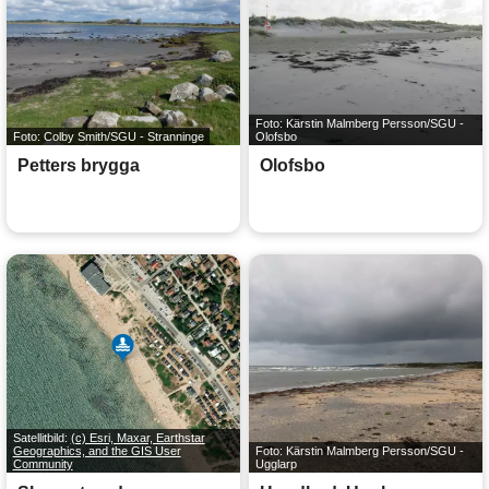
Foto: Kärstin Malmberg Persson/SGU -
Foto: Colby Smith/SGU - Stranninge
Olofsbo
Petters brygga
Olofsbo
Satellitbild:
(c) Esri, Maxar, Earthstar
Geographics, and the GIS User
Foto: Kärstin Malmberg Persson/SGU -
Community
Ugglarp