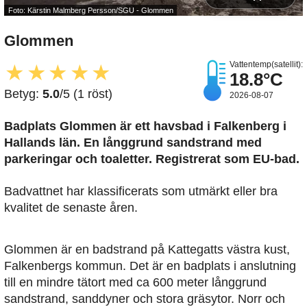
Foto: Kärstin Malmberg Persson/SGU - Glommen
Glommen
Vattentemp(satellit):
★
★
★
★
★
18.8°C
Betyg:
5.0
/5 (1 röst)
2026-08-07
Badplats Glommen är ett havsbad i Falkenberg i
Hallands län. En långgrund sandstrand med
parkeringar och toaletter. Registrerat som EU-bad.
Badvattnet har klassificerats som utmärkt eller bra
kvalitet de senaste åren.
Glommen är en badstrand på Kattegatts västra kust,
Falkenbergs kommun. Det är en badplats i anslutning
till en mindre tätort med ca 600 meter långgrund
sandstrand, sanddyner och stora gräsytor. Norr och