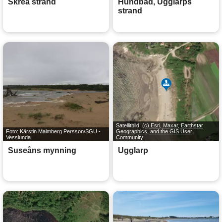
Skrea strand
Hundbad, Ugglarps
strand
Satellitbild:
(c) Esri, Maxar, Earthstar
Foto: Kärstin Malmberg Persson/SGU -
Geographics, and the GIS User
Vesslunda
Community
Suseåns mynning
Ugglarp