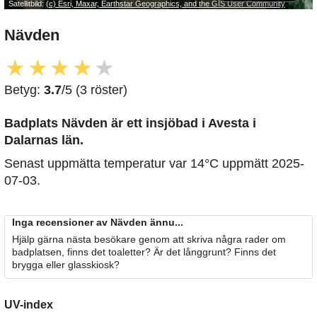
Satellitbild:
(c) Esri, Maxar, Earthstar Geographics, and the GIS User Community
Nävden
★
★
★
★
★
Betyg:
3.7
/5 (3 röster)
Badplats Nävden är ett insjöbad i Avesta i
Dalarnas län.
Senast uppmätta temperatur var 14°C uppmätt 2025-
07-03.
Inga recensioner av Nävden ännu...
Hjälp gärna nästa besökare genom att skriva några rader om
badplatsen, finns det toaletter? Är det långgrunt? Finns det
brygga eller glasskiosk?
UV-index