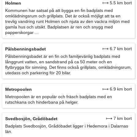
⟼ 5.5 km bort
Holmen
Kommunen har satsat på att bygga en fin badplats med
omklädningsrum och grillplats. Det är också möjligt att ta en
trevlig vandring runt Holmen och njuta av den vackra miljön med
gamla hus och utsikt. Badplatsen är ren och snygg med
papperskorgar ...
⟼ 6.7 km bort
Pålsbenningsbadet
Pålsbenningsbadet är en fin och familjevänlig badplats med
långgrunt vatten, en sandstrand på ca 50 meter och en
flytbrygga för simning. Det finns också grillplats, omklädningsrum,
utedass och parkering för 20 bilar.
⟼ 6.9 km bort
Metropoolen
Metropoolen är en populär och fräsch badplats med en
rutschkana och hinderbana på helger.
⟼ 7 km bort
Svedbosjön, Grådöbadet
Badplats Svedbosjön, Grådöbadet ligger i Hedemora i Dalarnas
län.