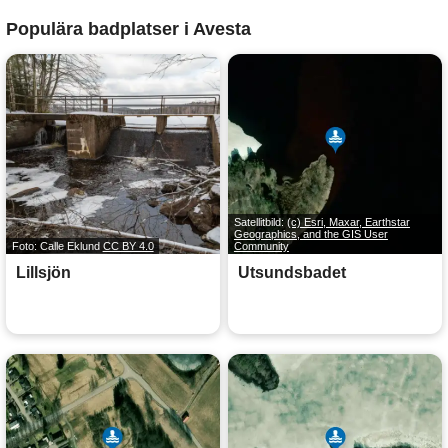
Populära badplatser i Avesta
Satellitbild:
(c) Esri, Maxar, Earthstar
Geographics, and the GIS User
Foto: Calle Eklund
CC BY 4.0
Community
Lillsjön
Utsundsbadet