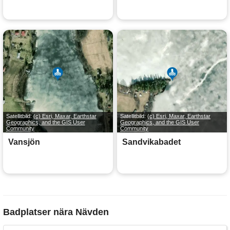
Satellitbild:
(c) Esri, Maxar, Earthstar
Satellitbild:
(c) Esri, Maxar, Earthstar
Geographics, and the GIS User
Geographics, and the GIS User
Community
Community
Vansjön
Sandvikabadet
Badplatser nära Nävden