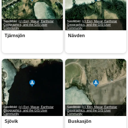
Satellitbild:
(c) Esri, Maxar, Earthstar
Satellitbild:
(c) Esri, Maxar, Earthstar
Geographics, and the GIS User
Geographics, and the GIS User
Community
Community
Tjärnsjön
Nävden
Satellitbild:
(c) Esri, Maxar, Earthstar
Satellitbild:
(c) Esri, Maxar, Earthstar
Geographics, and the GIS User
Geographics, and the GIS User
Community
Community
Sjövik
Buskasjön