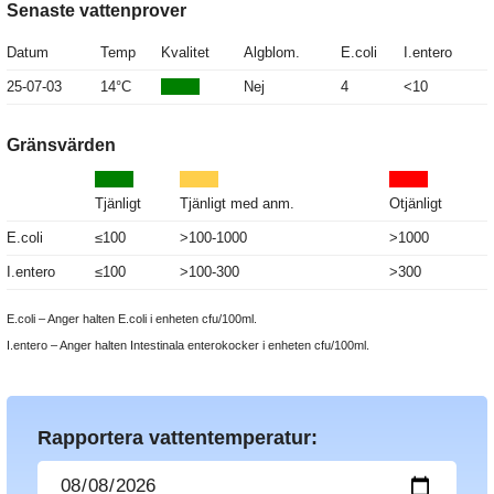
Senaste vattenprover
Datum
Temp
Kvalitet
Algblom.
E.coli
I.entero
25-07-03
14°C
Nej
4
<10
Gränsvärden
Tjänligt
Tjänligt med anm.
Otjänligt
E.coli
≤100
>100-1000
>1000
I.entero
≤100
>100-300
>300
E.coli – Anger halten E.coli i enheten cfu/100ml.
I.entero – Anger halten Intestinala enterokocker i enheten cfu/100ml.
Rapportera vattentemperatur: