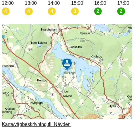
12:00
13:00
14:00
15:00
16:00
17:00
4
4
4
3
2
2
Karta/vägbeskrivning till Nävden