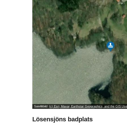
Satellitbild:
(c) Esri, Maxar, Earthstar Geographics, and the GIS U
Lösensjöns badplats