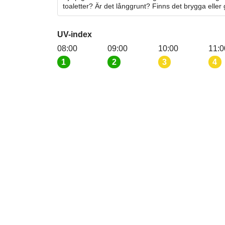
toaletter? Är det långgrunt? Finns det brygga eller
UV-index
08:00
09:00
10:00
11:0
1
2
3
4