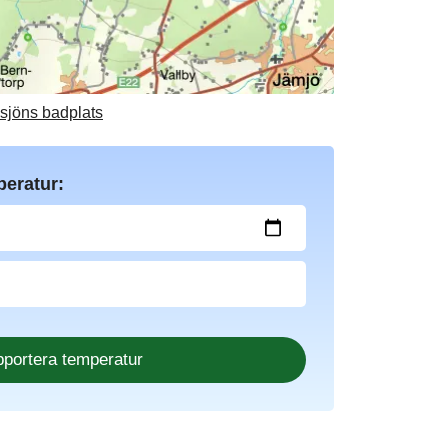
nsjöns badplats
peratur: