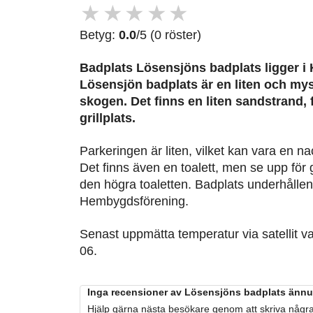
★
★
★
★
★
Betyg:
0.0
/5 (0 röster)
Badplats Lösensjöns badplats
ligger i
Lösensjön badplats är en liten och mys
skogen. Det finns en liten sandstrand,
grillplats.
Parkeringen är liten, vilket kan vara en 
Det finns även en toalett, men se upp fö
den högra toaletten. Badplats underhålle
Hembygdsförening.
Senast uppmätta temperatur via satellit v
06.
Inga recensioner av Lösensjöns badplats ännu.
Hjälp gärna nästa besökare genom att skriva några