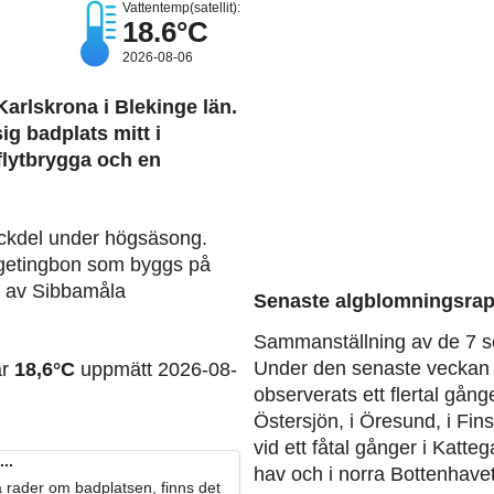
Vattentemp(satellit):
18.6°C
2026-08-06
 Karlskrona i Blekinge län.
ig badplats mitt i
 flytbrygga och en
nackdel under högsäsong.
r getingbon som byggs på
n av Sibbamåla
Senaste algblomningsrap
Sammanställning av de 7 s
Under den senaste veckan 
ar
18,6°C
uppmätt 2026-08-
observerats ett flertal gång
Östersjön, i Öresund, i Fin
vid ett fåtal gånger i Katteg
..
hav och i norra Bottenhavet
 rader om badplatsen, finns det