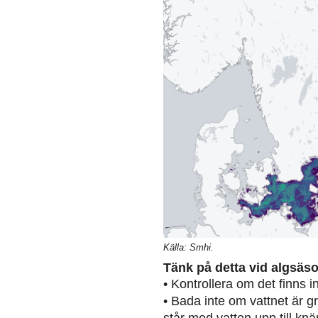
Källa: Smhi.
Tänk på detta vid algsäs
• Kontrollera om det finns 
• Bada inte om vattnet är g
står med vatten upp till knä