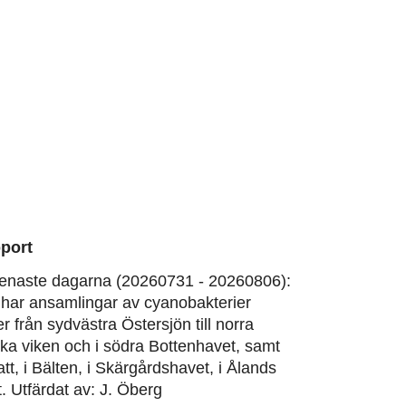
port
enaste dagarna (20260731 - 20260806):
har ansamlingar av cyanobakterier
er från sydvästra Östersjön till norra
ska viken och i södra Bottenhavet, samt
att, i Bälten, i Skärgårdshavet, i Ålands
. Utfärdat av: J. Öberg