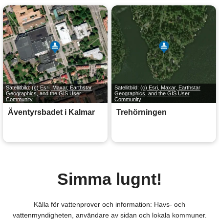
Satellitbild:
(c) Esri, Maxar, Earthstar
Satellitbild:
(c) Esri, Maxar, Earthstar
Geographics, and the GIS User
Geographics, and the GIS User
Community
Community
Äventyrsbadet i Kalmar
Trehörningen
Simma lugnt!
Källa för vattenprover och information: Havs- och
vattenmyndigheten, användare av sidan och lokala kommuner.