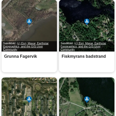
Satellitbild:
(c) Esri, Maxar, Earthstar
Satellitbild:
(c) Esri, Maxar, Earthstar
Geographics, and the GIS User
Geographics, and the GIS User
Community
Community
Grunna Fagervik
Fiskmyrans badstrand