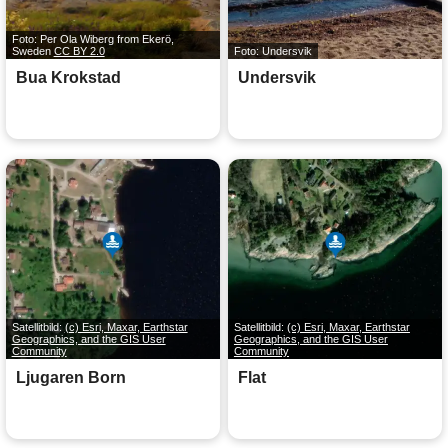
Foto: Per Ola Wiberg from Ekerö,
Sweden
CC BY 2.0
Foto: Undersvik
Bua Krokstad
Undersvik
Satellitbild:
(c) Esri, Maxar, Earthstar
Satellitbild:
(c) Esri, Maxar, Earthstar
Geographics, and the GIS User
Geographics, and the GIS User
Community
Community
Ljugaren Born
Flat