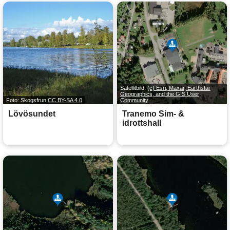
Satellitbild:
(c) Esri, Maxar, Earthstar
Geographics, and the GIS User
Foto: Skogsfrun
CC BY-SA 4.0
Community
Lövösundet
Tranemo Sim- &
idrottshall