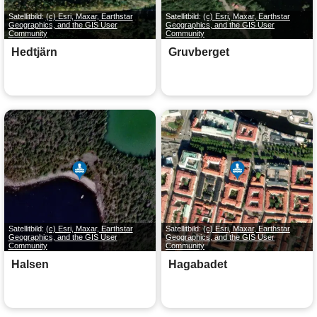
Satellitbild:
(c) Esri, Maxar, Earthstar
Satellitbild:
(c) Esri, Maxar, Earthstar
Geographics, and the GIS User
Geographics, and the GIS User
Community
Community
Hedtjärn
Gruvberget
Satellitbild:
(c) Esri, Maxar, Earthstar
Satellitbild:
(c) Esri, Maxar, Earthstar
Geographics, and the GIS User
Geographics, and the GIS User
Community
Community
Halsen
Hagabadet