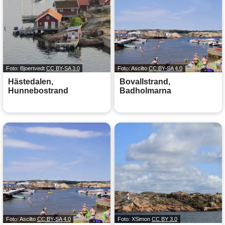
Foto: Bjoertvedt
CC BY-SA 3.0
Foto: Ascilto
CC BY-SA 4.0
Hästedalen,
Bovallstrand,
Hunnebostrand
Badholmarna
Foto: Ascilto
CC BY-SA 4.0
Foto: XSimon
CC BY 3.0