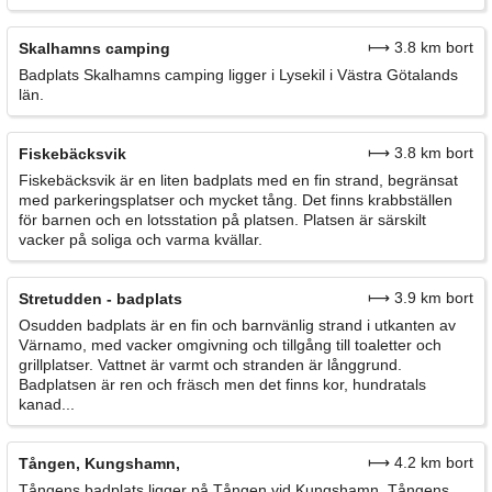
⟼ 3.8 km bort
Skalhamns camping
Badplats Skalhamns camping ligger i Lysekil i Västra Götalands
län.
⟼ 3.8 km bort
Fiskebäcksvik
Fiskebäcksvik är en liten badplats med en fin strand, begränsat
med parkeringsplatser och mycket tång. Det finns krabbställen
för barnen och en lotsstation på platsen. Platsen är särskilt
vacker på soliga och varma kvällar.
⟼ 3.9 km bort
Stretudden - badplats
Osudden badplats är en fin och barnvänlig strand i utkanten av
Värnamo, med vacker omgivning och tillgång till toaletter och
grillplatser. Vattnet är varmt och stranden är långgrund.
Badplatsen är ren och fräsch men det finns kor, hundratals
kanad...
⟼ 4.2 km bort
Tången, Kungshamn,
Tångens badplats ligger på Tången vid Kungshamn. Tångens