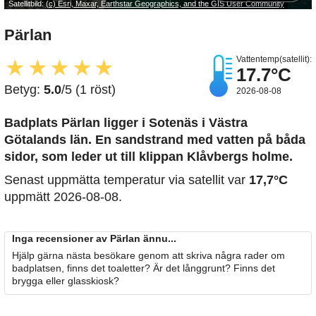
Satellitbild:
(c) Esri, Maxar, Earthstar Geographics, and the GIS User Community
Pärlan
Vattentemp(satellit):
★
★
★
★
★
17.7°C
Betyg:
5.0
/5 (1 röst)
2026-08-08
Badplats Pärlan
ligger i Sotenäs i Västra
Götalands län. En sandstrand med vatten på båda
sidor, som leder ut till klippan Klåvbergs holme.
Senast uppmätta temperatur via satellit var
17,7°C
uppmätt 2026-08-08.
Inga recensioner av Pärlan ännu...
Hjälp gärna nästa besökare genom att skriva några rader om
badplatsen, finns det toaletter? Är det långgrunt? Finns det
brygga eller glasskiosk?