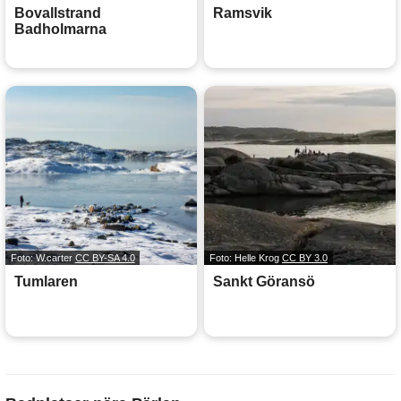
Bovallstrand
Ramsvik
Badholmarna
Foto: W.carter
CC BY-SA 4.0
Foto: Helle Krog
CC BY 3.0
Tumlaren
Sankt Göransö