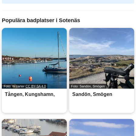
Populära badplatser i Sotenäs
Foto: W.carter
CC BY-SA 4.0
Foto: Sandön, Smögen
Tången, Kungshamn,
Sandön, Smögen