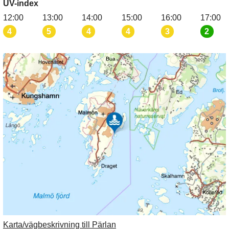
UV-index
12:00
13:00
14:00
15:00
16:00
17:00
4
5
4
4
3
2
Karta/vägbeskrivning till Pärlan