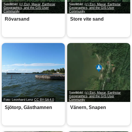
Satellitbild:
(c) Esri, Maxar, Earthstar
Satellitbild:
(c) Esri, Maxar, Earthstar
Geographics, and the GIS User
Geographics, and the GIS User
Community
Community
Rövarsand
Store vite sand
Satellitbild:
(c) Esri, Maxar, Earthstar
Geographics, and the GIS User
Foto: Leonhard Lenz
CC BY-SA 4.0
Community
Sjötorp, Gästhamnen
Vänern, Snapen