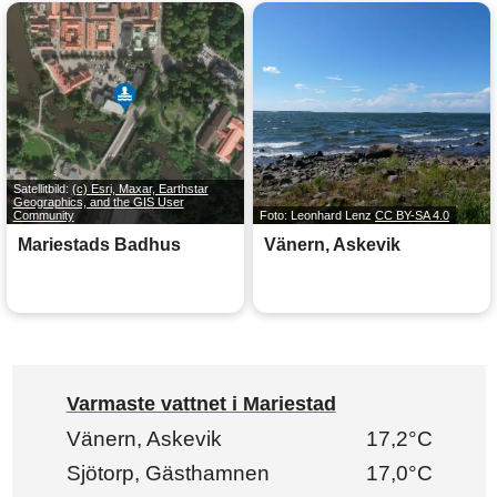
Satellitbild:
(c) Esri, Maxar, Earthstar
Geographics, and the GIS User
Community
Foto: Leonhard Lenz
CC BY-SA 4.0
Mariestads Badhus
Vänern, Askevik
Varmaste vattnet i Mariestad
Vänern, Askevik
17,2°C
Sjötorp, Gästhamnen
17,0°C