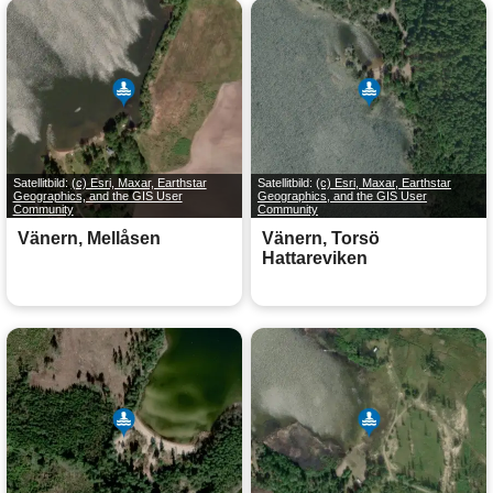
Satellitbild:
(c) Esri, Maxar, Earthstar
Satellitbild:
(c) Esri, Maxar, Earthstar
Geographics, and the GIS User
Geographics, and the GIS User
Community
Community
Vänern, Mellåsen
Vänern, Torsö
Hattareviken