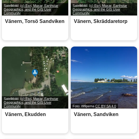
Satellitbild:
(c) Esri, Maxar, Earthstar
Satellitbild:
(c) Esri, Maxar, Earthstar
Geographics, and the GIS User
Geographics, and the GIS User
Community
Community
Vänern, Torsö Sandviken
Vänern, Skräddaretorp
Satellitbild:
(c) Esri, Maxar, Earthstar
Geographics, and the GIS User
Community
Foto: I99pema
CC BY-SA 4.0
Vänern, Ekudden
Vänern, Sandviken