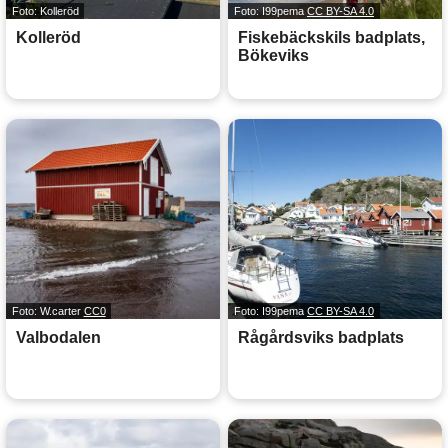
Foto: Kolleröd
Foto: I99pema
CC BY-SA 4.0
Kolleröd
Fiskebäckskils badplats,
Bökeviks
Foto: W.carter
CC0
Foto: I99pema
CC BY-SA 4.0
Valbodalen
Rågårdsviks badplats