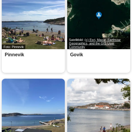
Satellitbild:
(c) Esri, Maxar, Earthstar
Geographics, and the GIS User
Foto: Pinnevik
Community
Pinnevik
Govik