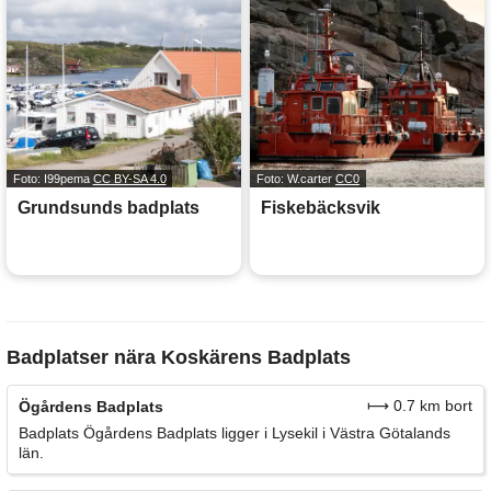
Foto: I99pema
CC BY-SA 4.0
Foto: W.carter
CC0
Grundsunds badplats
Fiskebäcksvik
Badplatser nära Koskärens Badplats
⟼ 0.7 km bort
Ögårdens Badplats
Badplats Ögårdens Badplats ligger i Lysekil i Västra Götalands
län.