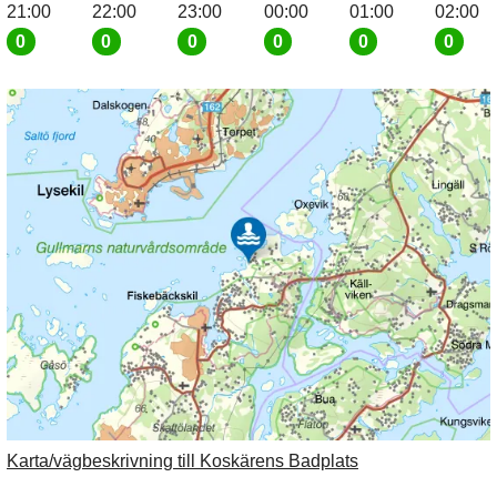
21:00
22:00
23:00
00:00
01:00
02:00
0
0
0
0
0
0
Karta/vägbeskrivning till Koskärens Badplats